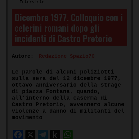
Interviste
Dicembre 1977. Colloquio con i
celerini romani dopo gli
incidenti di Castro Pretorio
Autore:
Redazione Spazio70
Le parole di alcuni poliziotti
sulla sera del 12 dicembre 1977,
ottavo anniversario della strage
di piazza Fontana, quando,
all’interno della caserma di
Castro Pretorio, avvennero alcune
violenze a danno di militanti del
movimento
Facebook
X
Telegram
Push
WhatsApp