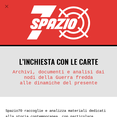
ABBONATI
search
account_circle
L’INCHIESTA CON LE CARTE
Archivi, documenti e analisi dai
nodi della Guerra fredda
alle dinamiche del presente
Spazio70 raccoglie e analizza materiali dedicati
alla storia contemporanea, con particolare