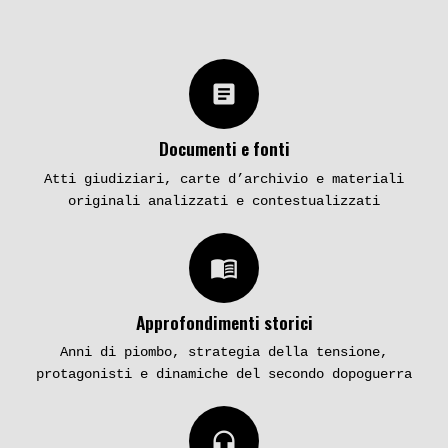
article
Documenti e fonti
Atti giudiziari, carte d’archivio e materiali
originali analizzati e contestualizzati
menu_book
Approfondimenti storici
Anni di piombo, strategia della tensione,
protagonisti e dinamiche del secondo dopoguerra
headphones