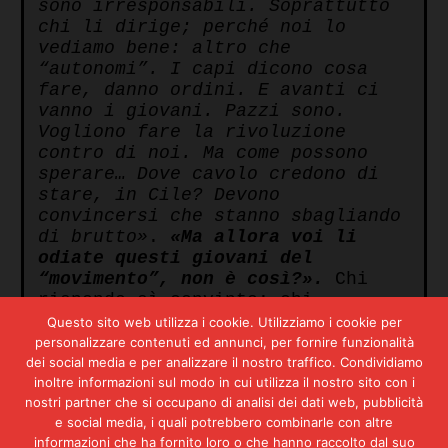
sono irresponsabili. Soprattutto
chi li dirige; perché noi lo
vediamo bene: altro che
“autonomi”. I capi dicono cosa
fare, danno ordini. E avanti ci
vanno i giovani. Pazzi sono.
Vogliono fare la rivoluzione
contro di noi. Ma come possono
sperare… Dove cavolo credono di
stare, in Cile? Devono
convincersi che stanno sbagliando
di brutto»
.
«Ma allora voi li
odiate questi giovani del
“movimento”, non è così?».
Chi
risponde sì convinto; chi
mugugna.
«Io vorrei sapere chi
Questo sito web utilizza i cookie. Utilizziamo i cookie per
rappresentano e che cosa
personalizzare contenuti ed annunci, per fornire funzionalità
capiscono.
E’ finita una certa
dei social media e per analizzare il nostro traffico. Condividiamo
epoca. Siamo in tanti ora a voler
inoltre informazioni sul modo in cui utilizza il nostro sito con i
nostri partner che si occupano di analisi dei dati web, pubblicità
cambiare. Noi vogliamo il
e social media, i quali potrebbero combinarle con altre
sindacato, garanzie, protezione,
informazioni che ha fornito loro o che hanno raccolto dal suo
possibilità di migliorare. Ma