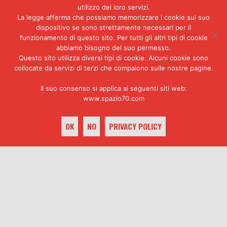
utilizzo dei loro servizi.
loro? Sempre in piazza, in giro,
La legge afferma che possiamo memorizzare i cookie sul suo
non lavorano. Dicono di essere
dispositivo se sono strettamente necessari per il
disoccupati e poi vanno a fare
funzionamento di questo sito. Per tutti gli altri tipi di cookie
gli “espropri” nei negozi. E lo
abbiamo bisogno del suo permesso.
sai che rubano? Mica il pane o la
Questo sito utilizza diversi tipi di cookie. Alcuni cookie sono
carne, che li potrei pure capire.
collocate da servizi di terzi che compaiono sulle nostre pagine.
No, si portano via i giradischi o
le macchinette fotografiche. Sono
Il suo consenso si applica ai seguenti siti web:
“proletari” della minchia. Non
www.spazio70.com
vogliono i sindacati unitari,
odiano il PCI e tutta la
OK
NO
PRIVACY POLICY
sinistra. E dicono di stare a
sinistra. Anzi più a sinistra di
tutti».
keyboard_arrow_up
«Secondo voi come dovrebbe essere
l’ordine pubblico?»
«Non sta a noi decidere. Ma se
c’è il divieto di manifestare in
piazza i giovani non ci devono