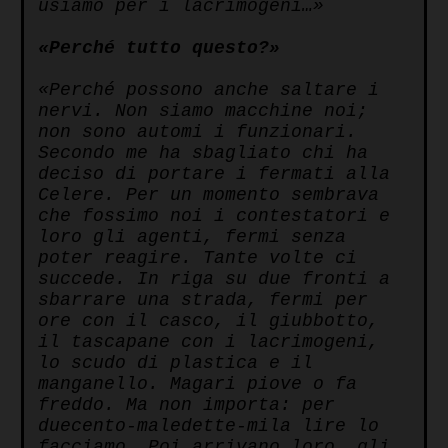
usiamo per i lacrimogeni…»
«Perché tutto questo?»
«Perché possono anche saltare i
nervi. Non siamo macchine noi;
non sono automi i funzionari.
Secondo me ha sbagliato chi ha
deciso di portare i fermati alla
Celere. Per un momento sembrava
che fossimo noi i contestatori e
loro gli agenti, fermi senza
poter reagire. Tante volte ci
succede. In riga su due fronti a
sbarrare una strada, fermi per
ore con il casco, il giubbotto,
il tascapane con i lacrimogeni,
lo scudo di plastica e il
manganello. Magari piove o fa
freddo. Ma non importa: per
duecento-maledette-mila lire lo
facciamo. Poi arrivano loro, gli