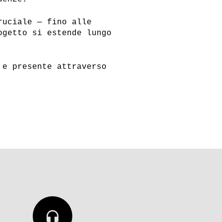
ruciale — fino alle
ogetto si estende lungo
 e presente attraverso
headphones