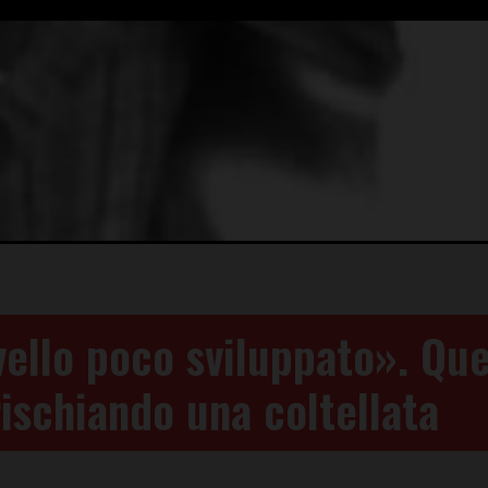
vello poco sviluppato». Que
rischiando una coltellata