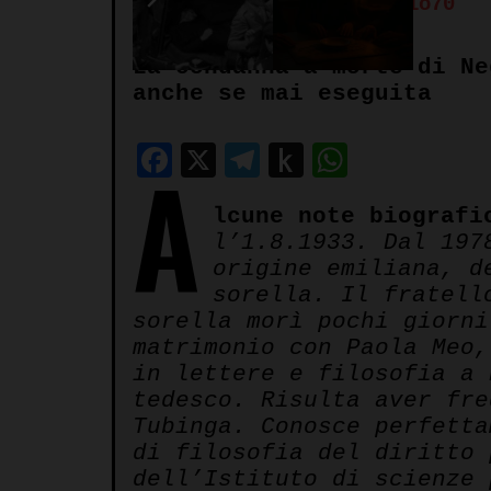
Autore:
Redazione Spazio70
La condanna a morte di Ne
anche se mai eseguita
Facebook
X
Telegram
Push
WhatsA
A
to
lcune note biografi
Kindle
l’1.8.1933. Dal 197
origine emiliana, d
sorella. Il fratell
sorella morì pochi giorni
matrimonio con Paola Meo,
in lettere e filosofia a 
tedesco. Risulta aver fre
Tubinga. Conosce perfetta
di filosofia del diritto 
dell’Istituto di scienze 