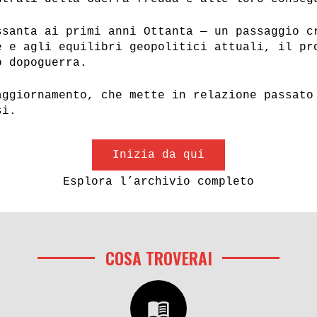
ssanta ai primi anni Ottanta — un passaggio c
e e agli equilibri geopolitici attuali, il pr
o dopoguerra.
aggiornamento, che mette in relazione passato
si.
Inizia da qui
Esplora l’archivio completo
COSA TROVERAI
menu_book