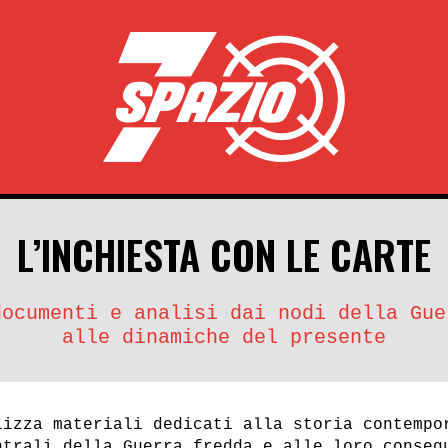
L’INCHIESTA CON LE CARTE
documenti e analisi dai nodi della Gue
alle dinamiche del presente
lizza materiali dedicati alla storia contempo
ntrali della Guerra fredda e alle loro conseg