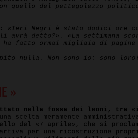
on quello del pettegolezzo politic
:
«Ieri Negri è stato dodici ore c
li avrà detto?». «La settimana sco
e ha fatto ormai migliaia di pagin
pito nulla. Non sono io: sono loro
E »
ttato nella fossa dei leoni, tra «
una scelta meramente amministrativ
ello del «7 aprile», che si procla
artiva per una ricostruzione propr