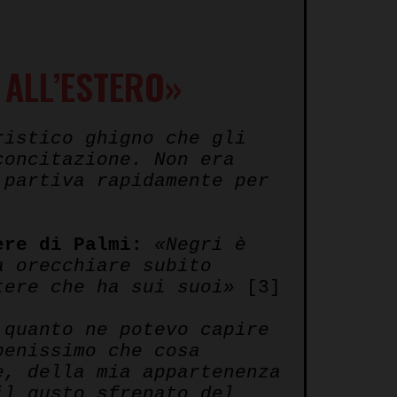
 ALL’ESTERO»
istico ghigno che gli
concitazione. Non era
 partiva rapidamente per
ere di Palmi:
«Negri è
a orecchiare subito
tere che ha sui suoi»
[3]
 quanto ne potevo capire
benissimo che cosa
e, della mia appartenenza
il gusto sfrenato del