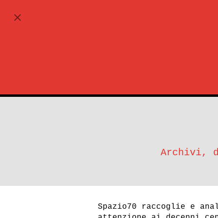
ABBONATI
Archivi, 
Spazio70 raccoglie e ana
attenzione ai decenni ce