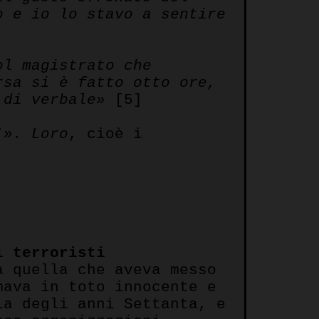
o e io lo stavo a sentire
ol magistrato che
rsa si è fatto otto ore,
e di verbale»
[5]
!».
Loro
, cioè i
i terroristi
a quella che aveva messo
mava in toto innocente e
ia degli anni Settanta, e