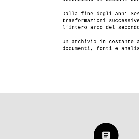
Dalla fine degli anni Se
trasformazioni successiv
l’intero arco del second
Un archivio in costante 
documenti, fonti e anali
article