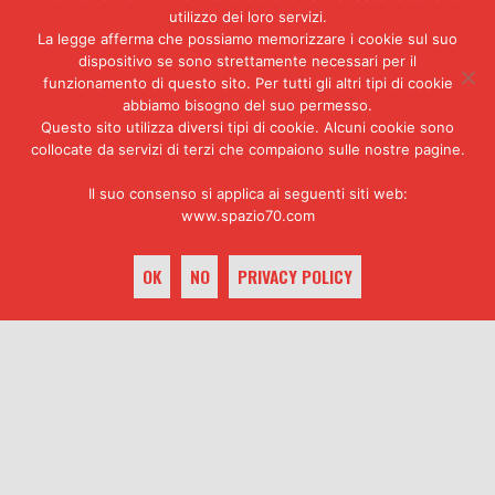
all’interno di una condizione
utilizzo dei loro servizi.
estrema come quella, si
La legge afferma che possiamo memorizzare i cookie sul suo
rifletterà negli interrogatori (o
dispositivo se sono strettamente necessari per il
sarebbe meglio dire nelle
funzionamento di questo sito. Per tutti gli altri tipi di cookie
discussioni che
Mario
instaurerà
abbiamo bisogno del suo permesso.
Questo sito utilizza diversi tipi di cookie. Alcuni cookie sono
con lui), negli scritti che lo
collocate da servizi di terzi che compaiono sulle nostre pagine.
stesso sequestrato redigerà,
nella vita quotidiana che, giorno
Il suo consenso si applica ai seguenti siti web:
per giorno, avrà luogo nella
www.spazio70.com
base».
LE REGISTRAZIONI DISTRUTTE
OK
NO
PRIVACY POLICY
keyboard_arrow_up