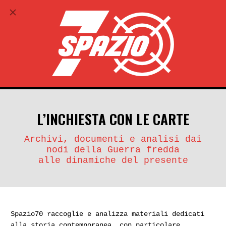
ABBONATI
search
account_circle
L’INCHIESTA CON LE CARTE
Archivi, documenti e analisi dai
nodi della Guerra fredda
alle dinamiche del presente
Spazio70 raccoglie e analizza materiali dedicati
alla storia contemporanea, con particolare