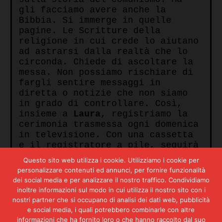
gli facciamo avere anche la
Bibbia. Si immerge in quelle
pagine. Le Scritture della
religione in cui crede lo aiutano
ad astrarsi dalla realtà che lo
circonda. Chiede di ascoltare la
messa. Non possiamo rischiare di
fargli sentire messaggi in
diretta o notizie che non siamo
in grado di controllare. Così,
insieme a
Laura
, registriamo la
cerimonia trasmessa ogni domenica
in televisione. Con una cassetta
e il registratore a pile, seguirà
la messa in differita
Questo sito web utilizza i cookie. Utilizziamo i cookie per
risentendola continuamente.
personalizzare contenuti ed annunci, per fornire funzionalità
Questo sarà il modo in cui le
dei social media e per analizzare il nostro traffico. Condividiamo
Brigate Rosse
e
Aldo Moro
inoltre informazioni sul modo in cui utilizza il nostro sito con i
intratterranno i loro rapporti
nostri partner che si occupano di analisi dei dati web, pubblicità
durante i
55 giorni del
e social media, i quali potrebbero combinarle con altre
sequestro
. Un modo che, seppure
informazioni che ha fornito loro o che hanno raccolto dal suo