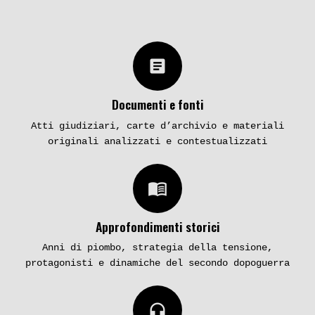
article
Documenti e fonti
Atti giudiziari, carte d’archivio e materiali
originali analizzati e contestualizzati
menu_book
Approfondimenti storici
Anni di piombo, strategia della tensione,
protagonisti e dinamiche del secondo dopoguerra
headphones