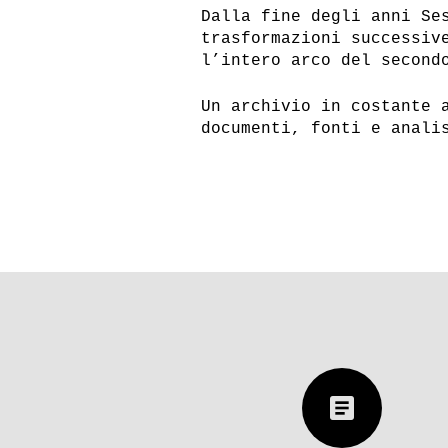
Dalla fine degli anni Se
trasformazioni successiv
l’intero arco del second
Un archivio in costante 
documenti, fonti e anali
CANALE YOUTUBE
SP
article