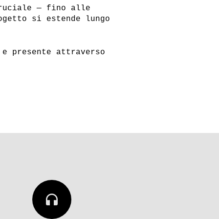
ruciale — fino alle
ogetto si estende lungo
 e presente attraverso
CQUISTI
ABBONAMENTI
Iscriviti alla Newsletter
headphones