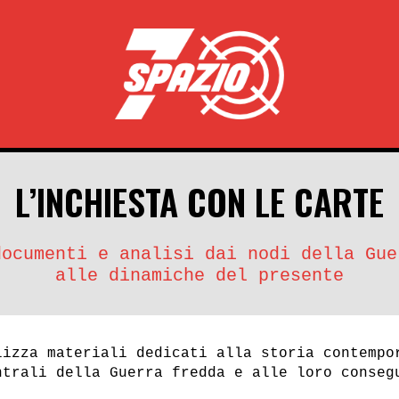
SENSO
L’INCHIESTA CON LE CARTE
documenti e analisi dai nodi della Gue
Nessun risultato trovato.
alle dinamiche del presente
lizza materiali dedicati alla storia contempo
ntrali della Guerra fredda e alle loro conseg