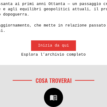
ssanta ai primi anni Ottanta — un passaggio c
e e agli equilibri geopolitici attuali, il pr
o dopoguerra.
aggiornamento, che mette in relazione passato
si.
Inizia da qui
Esplora l’archivio completo
CONSIGLI PER GLI A
AZIO 70 PODCAST
COSA TROVERAI
menu_book