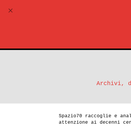
ABBONATI
MEDIA, NARRAZIONI, CON
Archivi, 
ESPLORA
Spazio70 raccoglie e ana
attenzione ai decenni ce