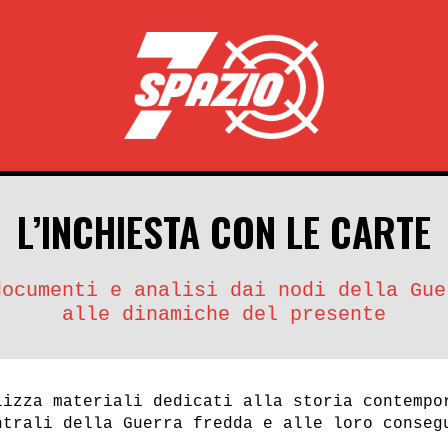
L’INCHIESTA CON LE CARTE
documenti e analisi dai nodi della Gue
alle dinamiche del presente
lizza materiali dedicati alla storia contempo
ntrali della Guerra fredda e alle loro conseg