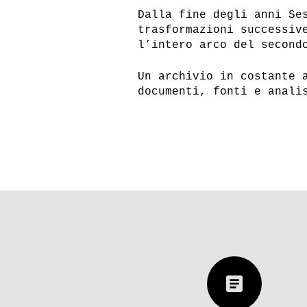
Dalla fine degli anni Se
trasformazioni successiv
l’intero arco del second
Un archivio in costante 
documenti, fonti e anali
CANALE YOUTUBE
SP
article