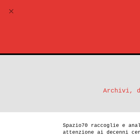
ABBONATI
CARRELLO
Il tuo carrello è vuoto.
Archivi, 
Ritorna al negozio
Spazio70 raccoglie e ana
ESPLORA
attenzione ai decenni ce