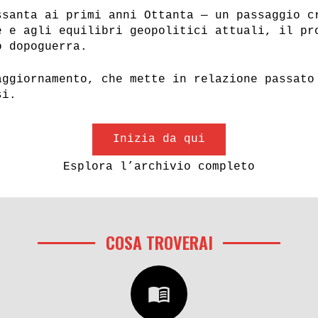
ssanta ai primi anni Ottanta — un passaggio c
e e agli equilibri geopolitici attuali, il pr
o dopoguerra.
aggiornamento, che mette in relazione passato
si.
Inizia da qui
Esplora l’archivio completo
CONSIGLI PER GLI A
AZIO 70 PODCAST
COSA TROVERAI
menu_book