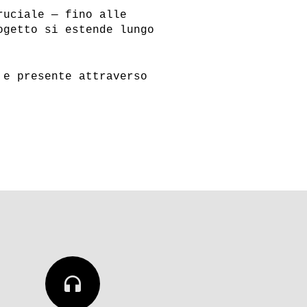
ruciale — fino alle
ogetto si estende lungo
 e presente attraverso
CQUISTI
ABBONAMENTI
Iscriviti alla Newsletter
headphones