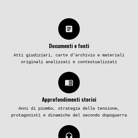
article
Documenti e fonti
Atti giudiziari, carte d’archivio e materiali
originali analizzati e contestualizzati
menu_book
Approfondimenti storici
Anni di piombo, strategia della tensione,
protagonisti e dinamiche del secondo dopoguerra
headphones