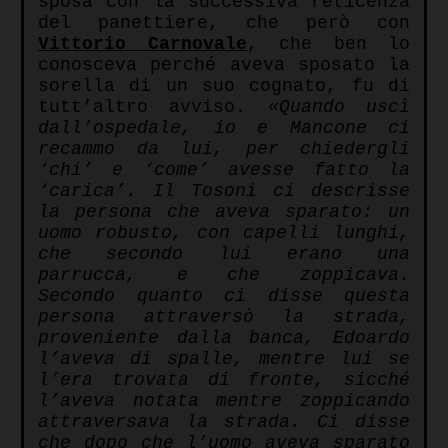
sposa con la successiva reticenza
del panettiere, che però con
Vittorio Carnovale
, che ben lo
conosceva perché aveva sposato la
sorella di un suo cognato, fu di
tutt’altro avviso.
«Quando uscì
dall’ospedale, io e Mancone ci
recammo da lui, per chiedergli
‘chi’ e ‘come’ avesse fatto la
‘carica’. Il Tosoni ci descrisse
la persona che aveva sparato: un
uomo robusto, con capelli lunghi,
che secondo lui erano una
parrucca, e che zoppicava.
Secondo quanto ci disse questa
persona attraversò la strada,
proveniente dalla banca, Edoardo
l’aveva di spalle, mentre lui se
l’era trovata di fronte, sicché
l’aveva notata mentre zoppicando
attraversava la strada. Ci disse
che dopo che l’uomo aveva sparato