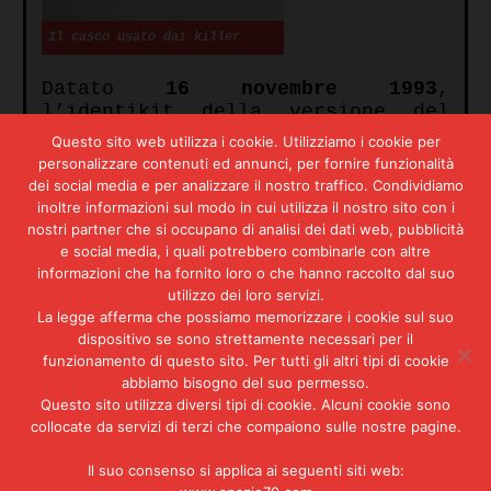
Il casco usato dai killer
Datato
16 novembre 1993
,
l’identikit della versione del
Coniglio
contrasta con quello dei
Questo sito web utilizza i cookie. Utilizziamo i cookie per
due agenti. Non si parla né di
personalizzare contenuti ed annunci, per fornire funzionalità
berretto e né di occhiali da
dei social media e per analizzare il nostro traffico. Condividiamo
vista, la corporatura da esile
inoltre informazioni sul modo in cui utilizza il nostro sito con i
ora è robusta e l’assassino
nostri partner che si occupano di analisi dei dati web, pubblicità
avrebbe avuto problemi di
e social media, i quali potrebbero combinarle con altre
deambulazione. Non proprio
informazioni che ha fornito loro o che hanno raccolto dal suo
l’ideale per agire a piedi. Ma la
utilizzo dei loro servizi.
deposizione di Carnovale è
La legge afferma che possiamo memorizzare i cookie sul suo
dispositivo se sono strettamente necessari per il
interessante perché fa luce sulla
funzionamento di questo sito. Per tutti gli altri tipi di cookie
ragione del rapporto fra
Toscano
abbiamo bisogno del suo permesso.
e
Tosoni
, fino a quel momento
Questo sito utilizza diversi tipi di cookie. Alcuni cookie sono
celata dal silenzio di
collocate da servizi di terzi che compaiono sulle nostre pagine.
quest’ultimo: i
soldi
.
«So per
certo che quando Edoardo venne
Il suo consenso si applica ai seguenti siti web:
arrestato, lo incaricò di