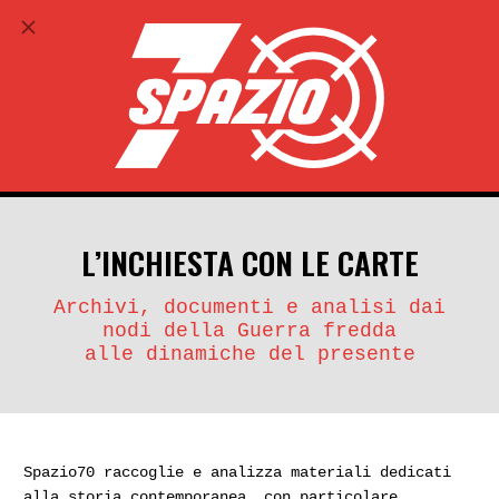
ABBONATI
search
account_circle
L’INCHIESTA CON LE CARTE
Archivi, documenti e analisi dai
nodi della Guerra fredda
alle dinamiche del presente
Spazio70 raccoglie e analizza materiali dedicati
alla storia contemporanea, con particolare