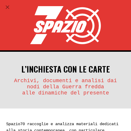
ABBONATI
search
account_circle
L’INCHIESTA CON LE CARTE
Archivi, documenti e analisi dai
nodi della Guerra fredda
alle dinamiche del presente
Spazio70 raccoglie e analizza materiali dedicati
alla storia contemporanea, con particolare