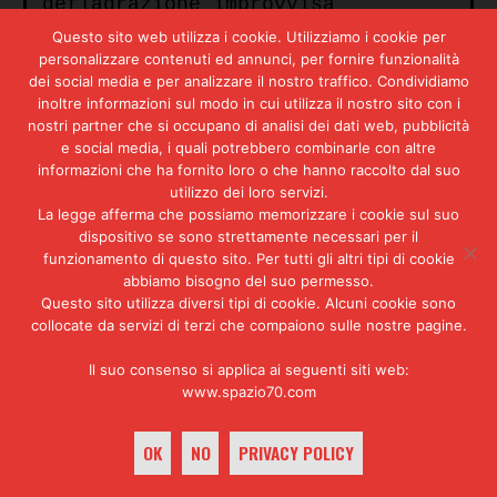
deflagrazione improvvisa
distrugge l’automobile uccidendo
Questo sito web utilizza i cookie. Utilizziamo i cookie per
sul colpo la coppia.
personalizzare contenuti ed annunci, per fornire funzionalità
L’esplosione, causata da un
dei social media e per analizzare il nostro traffico. Condividiamo
ordigno piazzato sulla scatola
inoltre informazioni sul modo in cui utilizza il nostro sito con i
del cambio della berlina, scaglia
nostri partner che si occupano di analisi dei dati web, pubblicità
i corpi martoriati dei due
e social media, i quali potrebbero combinarle con altre
sventurati a metri di distanza e
informazioni che ha fornito loro o che hanno raccolto dal suo
fa scoppiare i vetri di tutto il
utilizzo dei loro servizi.
vicinato, che si sveglia di
La legge afferma che possiamo memorizzare i cookie sul suo
soprassalto.
dispositivo se sono strettamente necessari per il
funzionamento di questo sito. Per tutti gli altri tipi di cookie
Quando la
Policia Federal
arriva
abbiamo bisogno del suo permesso.
sul posto, identifica
Questo sito utilizza diversi tipi di cookie. Alcuni cookie sono
immediatamente le vittime che non
collocate da servizi di terzi che compaiono sulle nostre pagine.
sono certo giovani militanti né
rappresentanti della cultura
Il suo consenso si applica ai seguenti siti web:
alternativa: si tratta del
www.spazio70.com
generale Carlos Prats
e della sua
sposa
Sofia Cuthbert
, di
OK
NO
PRIVACY POLICY
nazionalità cilena. Carlos Prats
non è un nome qualunque: dal 1970