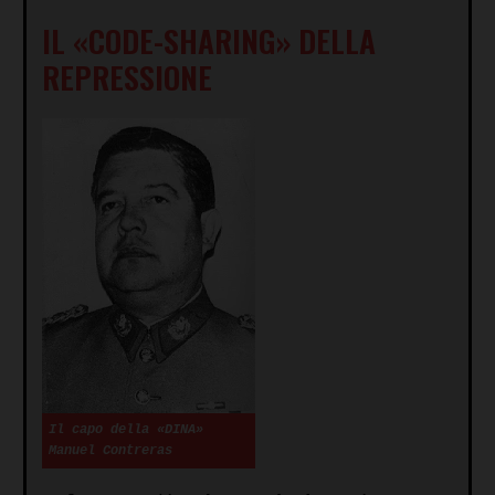
IL
«
CODE-SHARING
»
DELLA
REPRESSIONE
Il capo della «DINA»
Manuel Contreras