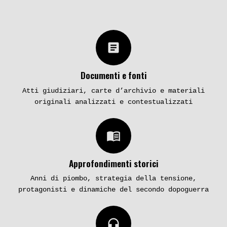
article
Documenti e fonti
Atti giudiziari, carte d’archivio e materiali
originali analizzati e contestualizzati
menu_book
Approfondimenti storici
Anni di piombo, strategia della tensione,
protagonisti e dinamiche del secondo dopoguerra
headphones