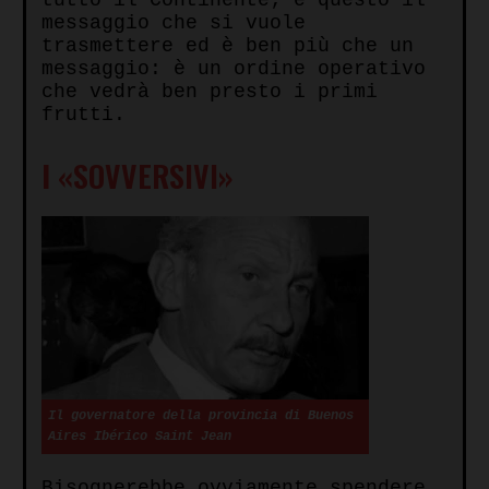
tutto il Continente; è questo il
messaggio che si vuole
trasmettere ed è ben più che un
messaggio: è un ordine operativo
che vedrà ben presto i primi
frutti.
I «
SOVVERSIVI
»
Il governatore della provincia di Buenos
Aires Ibérico Saint Jean
Bisognerebbe ovviamente spendere