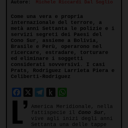
Autore:
Michele Riccardi Dal Soglio
Come una vera e propria
internazionale del terrore, a
metà anni Settanta le polizie e i
servizi segreti dei Paesi del
Cono Sur, assieme a Bolivia,
Brasile e Perù, operarono nel
ricercare, estradare, torturare
ed eliminare i soggetti
considerati sovversivi. I casi
Prats, Rodriguez Larrieta Piera e
Celiberti-Rodriguez
Facebook
X
Telegram
Push
WhatsApp
L’
to
America Meridionale, nella
Kindle
fattispecie il
Cono Sur
,
vive agli inizi degli anni
Settanta una delle tappe