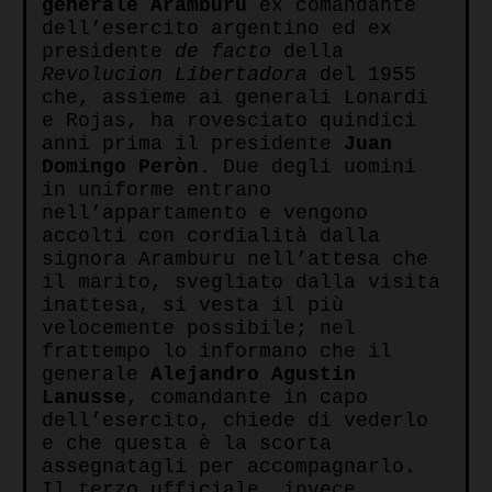
generale Aramburu
ex comandante
dell’esercito argentino ed ex
presidente
de facto
della
Revolucion Libertadora
del 1955
che, assieme ai generali Lonardi
e Rojas, ha rovesciato quindici
anni prima il presidente
Juan
Domingo Peròn.
Due degli uomini
in uniforme entrano
nell’appartamento e vengono
accolti con cordialità dalla
signora Aramburu nell’attesa che
il marito, svegliato dalla visita
inattesa, si vesta il più
velocemente possibile; nel
frattempo lo informano che il
generale
Alejandro Agustin
Lanusse
, comandante in capo
dell’esercito, chiede di vederlo
e che questa è la scorta
assegnatagli per accompagnarlo.
Il terzo ufficiale, invece,