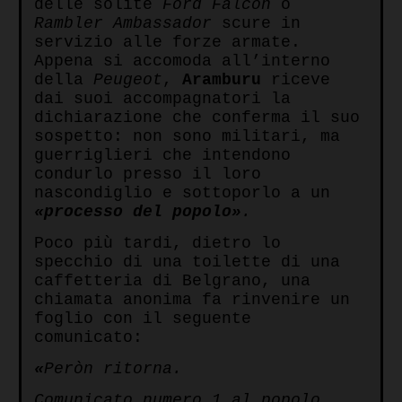
delle solite
Ford Falcon
o
Rambler Ambassador
scure in
servizio alle forze armate.
Appena si accomoda all’interno
della
Peugeot
,
Aramburu
riceve
dai suoi accompagnatori la
dichiarazione che conferma il suo
sospetto: non sono militari, ma
guerriglieri che intendono
condurlo presso il loro
nascondiglio e sottoporlo a un
«processo del popolo»
.
Poco più tardi, dietro lo
specchio di una toilette di una
caffetteria di Belgrano, una
chiamata anonima fa rinvenire un
foglio con il seguente
comunicato:
«
Peròn ritorna.
Comunicato numero 1 al popolo