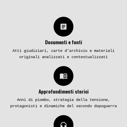
article
Documenti e fonti
Atti giudiziari, carte d’archivio e materiali
originali analizzati e contestualizzati
menu_book
Approfondimenti storici
Anni di piombo, strategia della tensione,
protagonisti e dinamiche del secondo dopoguerra
headphones