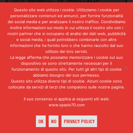
loro mandato, le democrazie
costituzionali dovranno essere
Questo sito web utilizza i cookie. Utilizziamo i cookie per
esenti dal rischio del ritorno
personalizzare contenuti ed annunci, per fornire funzionalità
dell’autoritarismo populista che
dei social media e per analizzare il nostro traffico. Condividiamo
l’Argentina ha conosciuto nei
inoltre informazioni sul modo in cui utilizza il nostro sito con i
primi anni Cinquanta.
nostri partner che si occupano di analisi dei dati web, pubblicità
e social media, i quali potrebbero combinarle con altre
L’opera di rimozione del culto
informazioni che ha fornito loro o che hanno raccolto dal suo
della personalità è tale che
utilizzo dei loro servizi.
Aramburu è artefice della
La legge afferma che possiamo memorizzare i cookie sul suo
sparizione dal Paese del corpo
dispositivo se sono strettamente necessari per il
imbalsamato della defunta
Primera
funzionamento di questo sito. Per tutti gli altri tipi di cookie
Dama,
fatto prima scomparire nel
abbiamo bisogno del suo permesso.
1955 dalla sede della
Questo sito utilizza diversi tipi di cookie. Alcuni cookie sono
Confederazione Generale del
collocate da servizi di terzi che compaiono sulle nostre pagine.
Lavoro,
in cui era esposto
all’ossequio degli iscritti al
Il suo consenso si applica ai seguenti siti web:
sindacato peronista, e in seguito
www.spazio70.com
fatto arrivare in Italia e lì
inumato sotto false generalità
OK
NO
PRIVACY POLICY
nel cimitero Maggiore di Milano
con l’aiuto del Vaticano. Nel