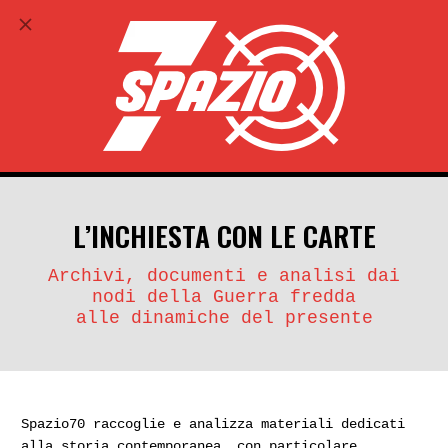
ABBONATI
search
account_circle
L’INCHIESTA CON LE CARTE
Archivi, documenti e analisi dai
nodi della Guerra fredda
alle dinamiche del presente
Spazio70 raccoglie e analizza materiali dedicati
alla storia contemporanea, con particolare