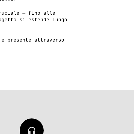
ruciale — fino alle
ogetto si estende lungo
 e presente attraverso
headphones