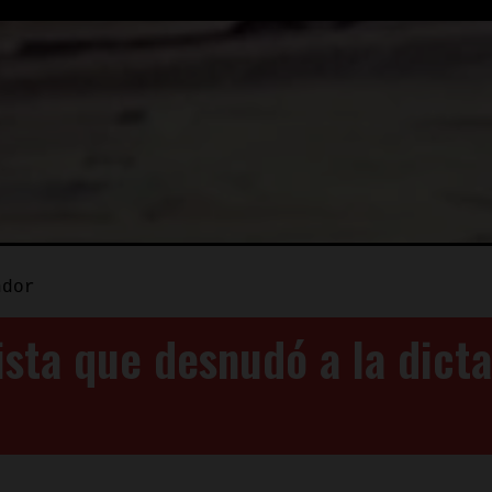
ndor
ista que desnudó a la dict