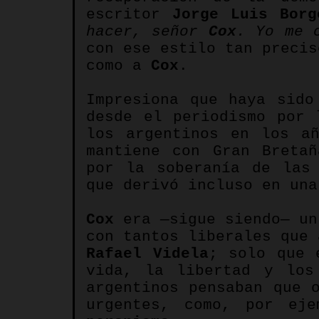
escritor
Jorge
Luis
Borg
hacer, señor
Cox
. Yo me 
con ese estilo tan precis
como a
Cox
.
Impresiona que haya sido
desde el periodismo por
los argentinos en los a
mantiene con Gran Breta
por la soberanía de la
que derivó incluso en un
Cox
era —sigue siendo— un
con tantos liberales que
Rafael Videla
; solo que 
vida, la libertad y los
argentinos pensaban que 
urgentes, como, por eje