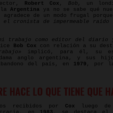
rector,
Robert Cox
,
Bob,
un londi
 la
Argentina
ya no se sabe qué nue
l agradece de un modo frugal porque
n el cronista de impermeable raído 
mi trabajo como editor del diario
dice
Bob
Cox
con relación a su dest
abajo»
implicó, para él, su es
dama anglo argentina, y sus hij
abandono del país, en
1979
, por l
E HACE LO QUE TIENE QUE 
ios recibidos por
Cox
luego de
ocracia, en
1983
, se destaca el 