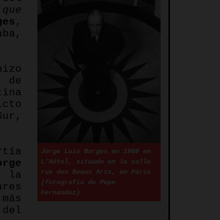
 que
ges
,
aba,
hizo
s
de
tina
icto
Sur,
rtía
Jorge Luis Borges en 1969 en
orge
L’Hôtel, situado en la calle
rue des Beaux Arts, en París
a la
(fotografía de Pepe
ares
Fernández)
 más
 del