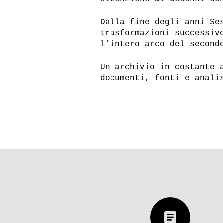
Dalla fine degli anni Se
trasformazioni successiv
l’intero arco del second
Un archivio in costante 
documenti, fonti e anali
article