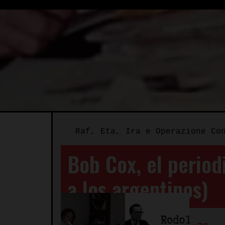
Raf, Eta, Ira e Operazione Co
Bob Cox, el period
a los argentinos)