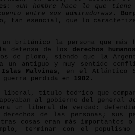
es
:
«Un hombre hace lo que tiene
cuento entre sus admiradores»
.
Bor
o, tan esencial, que lo caracteriz
 un británico la persona que más 
 la defensa de los
derechos humano
ños de plomo, siendo que la Argen
ña un antiguo y muy sentido confl
s
Islas Malvinas
, en el Atlántico 
a guerra perdida en
1982
.
 liberal, título teórico que compa
 apoyaban al gobierno del general
J
era un liberal de verdad: defendí
 derechos de las personas; sus p
otras cosas eran más importantes o
mplo, terminar con el populismo