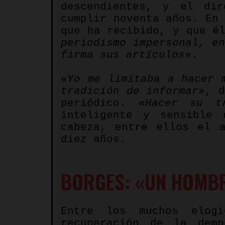
descendientes, y el di
cumplir noventa años. En
que ha recibido, y que é
periodismo impersonal, e
firma sus artículos»
.
«
Yo me limitaba a hacer 
tradición de informar»
, 
periódico.
«Hacer su tr
inteligente y sensible 
cabeza, entre ellos el 
diez años.
BORGES: «UN HOMBR
Entre los muchos elog
recuperación de la dem