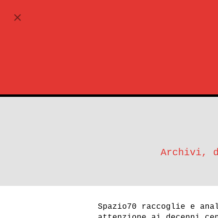
ABBONATI
Archivi, 
Spazio70 raccoglie e ana
attenzione ai decenni ce