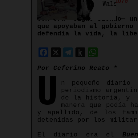
Autore:
Redazione Spazio70
Cox era —sigue siendo— un
que apoyaban al gobierno 
defendía la vida, la libe
Facebook
X
Telegram
Push
WhatsA
to
U
Por Ceferino Reato *
Kindle
n pequeño diario 
periodismo argenti
de la historia, y 
manera que podía h
y apellido, de los fami
detenidas por los milita
El diario era el
Bue