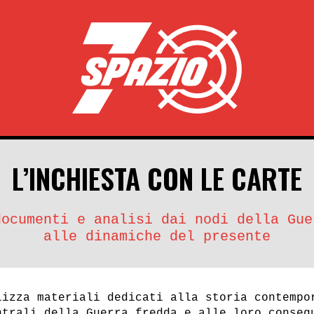
L’INCHIESTA CON LE CARTE
documenti e analisi dai nodi della Gue
alle dinamiche del presente
lizza materiali dedicati alla storia contempo
ntrali della Guerra fredda e alle loro conseg