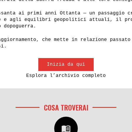
ssanta ai primi anni Ottanta — un passaggio c
e e agli equilibri geopolitici attuali, il pr
o dopoguerra.
aggiornamento, che mette in relazione passato
si.
Inizia da qui
Esplora l’archivio completo
COSA TROVERAI
menu_book