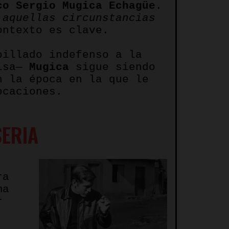
co Sergio Mugica Echagüe
.
 aquellas circunstancias
ontexto es clave.
illado indefenso a la
misa—
Mugica
sigue siendo
n la época en la que le
ocaciones.
SERIA
ra
ma
r