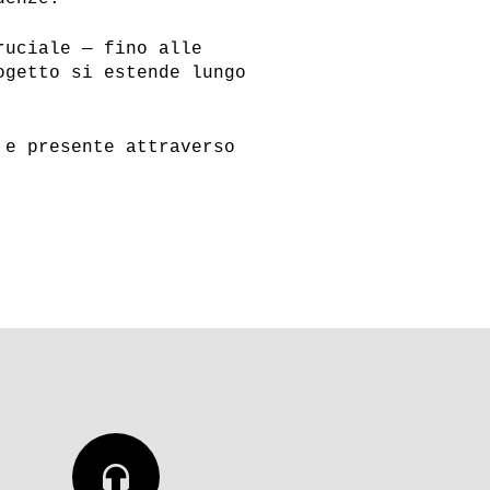
ruciale — fino alle
ogetto si estende lungo
 e presente attraverso
headphones