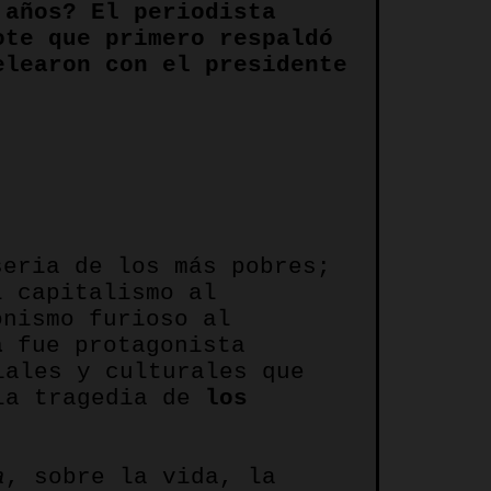
 años? El periodista
ote que primero respaldó
elearon con el presidente
eria de los más pobres;
l capitalismo al
onismo furioso al
a
fue protagonista
iales y culturales que
 la tragedia de
los
a
, sobre la vida, la