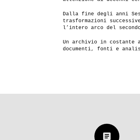
Dalla fine degli anni Se
trasformazioni successiv
l’intero arco del second
Un archivio in costante 
documenti, fonti e anali
article