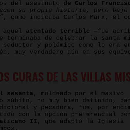
cos del asesinato de
Carlos Francis
hacen su propia
historia, pero bajo
”
, como indicaba Carlos Marx, el c
e aquel
atentado terrible
—fue acrib
de terminaba de celebrar la santa 
 seductor y polémico como lo era e
én, muy verdadero aún en sus equiv
S CURAS DE LAS VILLAS MI
l sesenta
, moldeado por el masivo
o súbito, no muy bien definido, pa
dicional y pecadora, fue, por enci
tido con la opción preferencial po
aticano II
, que adaptó la Iglesia
mpos.