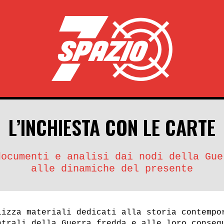
L’INCHIESTA CON LE CARTE
documenti e analisi dai nodi della Gue
alle dinamiche del presente
lizza materiali dedicati alla storia contempo
ntrali della Guerra fredda e alle loro conseg