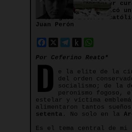
¿Quién mató al primer cur
Ceferino Reato publicó un
a los guerrilleros católi
Juan Perón
Facebook
X
Telegram
Push
WhatsA
to
D
Por Ceferino Reato*
Kindle
e la elite de la c
del orden conservad
socialismo; de la d
peronismo fogoso, 
estelar y víctima emblemá
alimentaron tantos sueño
setenta
. No solo en la
Ar
Es el tema central de mi