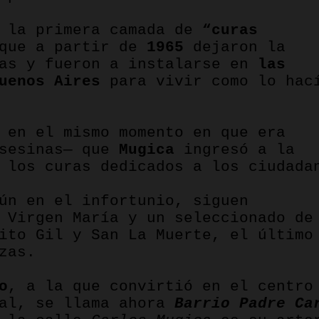
ó la primera camada de
“curas
 que a partir de
1965
dejaron la
ias y fueron a instalarse en
las
uenos Aires
para vivir como lo hac
 en el mismo momento en que era
asesinas— que
Mugica
ingresó a la
 los curas dedicados a los ciudada
ún en el infortunio, siguen
 Virgen María y un seleccionado de
ito Gil y San La Muerte, el último
zas.
o
, a la que convirtió en el centro
ial, se llama ahora
Barrio Padre Ca