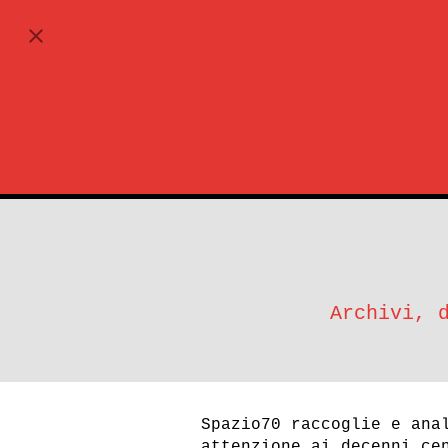
ABBONATI
Archivi, 
Spazio70 raccoglie e ana
attenzione ai decenni ce