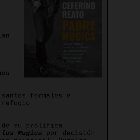
ían
nos
 santos formales e
 refugio
 de su prolífica
rlos Mugica
por decisión