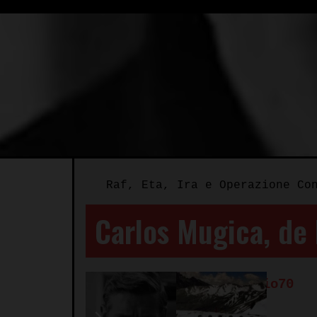
Raf, Eta, Ira e Operazione Co
Carlos Mugica, de l
Autore:
Redazione Spazio70