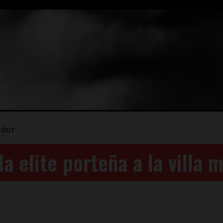
ndor
a elite porteña a la villa m