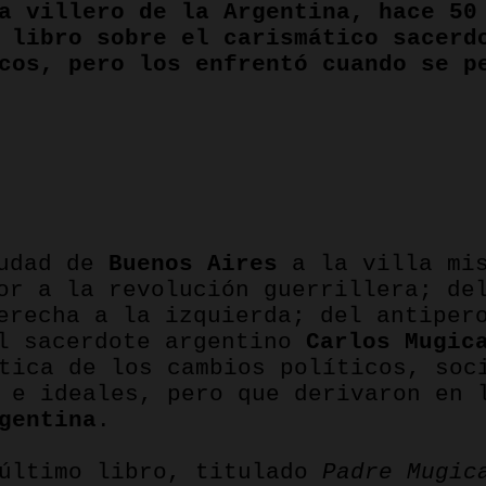
a villero de la Argentina, hace 50
 libro sobre el carismático sacerd
cos, pero los enfrentó cuando se p
pp
iudad de
Buenos Aires
a la villa mis
or a la revolución guerrillera; de
erecha a la izquierda; del antiper
el sacerdote argentino
Carlos Mugic
tica de los cambios políticos, soc
s e ideales, pero que derivaron en
gentina
.
 último libro, titulado
Padre Mugic