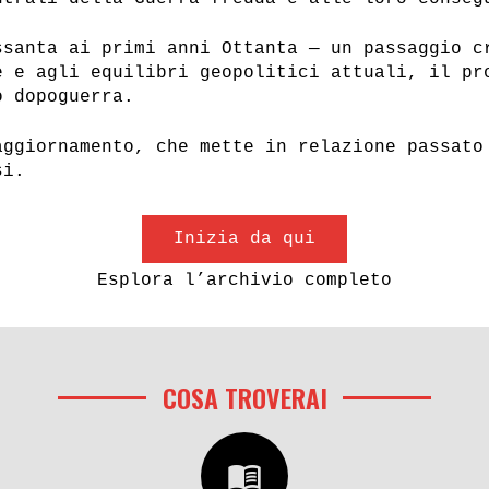
ssanta ai primi anni Ottanta — un passaggio c
e e agli equilibri geopolitici attuali, il pr
o dopoguerra.
aggiornamento, che mette in relazione passato
si.
Inizia da qui
Esplora l’archivio completo
COSA TROVERAI
menu_book