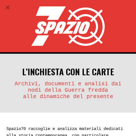
ABBONATI
search
account_circle
L’INCHIESTA CON LE CARTE
Archivi, documenti e analisi dai
nodi della Guerra fredda
alle dinamiche del presente
Spazio70 raccoglie e analizza materiali dedicati
alla storia contemporanea, con particolare