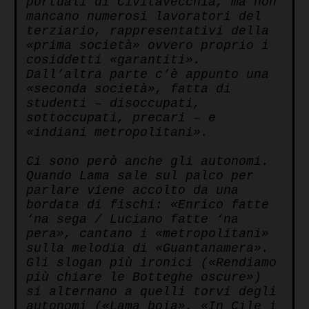
portuali di Civitavecchia, ma non
mancano numerosi lavoratori del
terziario, rappresentativi della
«prima società» ovvero proprio i
cosiddetti «garantiti».
Dall’altra parte c’è appunto una
«seconda società», fatta di
studenti – disoccupati,
sottoccupati, precari – e
«indiani metropolitani».
Ci sono però anche gli autonomi.
Quando Lama sale sul palco per
parlare viene accolto da una
bordata di fischi: «Enrico fatte
‘na sega / Luciano fatte ‘na
pera», cantano i «metropolitani»
sulla melodia di «Guantanamera».
Gli slogan più ironici («Rendiamo
più chiare le Botteghe oscure»)
si alternano a quelli torvi degli
autonomi («Lama boia», «In Cile i