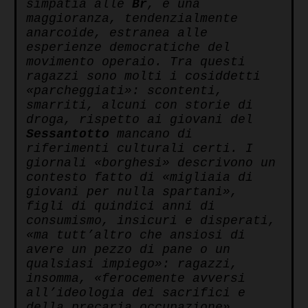
simpatia alle
Br
, e una
maggioranza, tendenzialmente
anarcoide, estranea alle
esperienze democratiche del
movimento operaio.
Tra questi
ragazzi sono molti i cosiddetti
«parcheggiati»: scontenti,
smarriti, alcuni con storie di
droga, rispetto ai giovani del
Sessantotto
mancano di
riferimenti culturali certi. I
giornali «borghesi» descrivono un
contesto fatto di «migliaia di
giovani per nulla spartani»,
figli di quindici anni di
consumismo, insicuri e disperati,
«ma tutt’altro che ansiosi di
avere un pezzo di pane o un
qualsiasi impiego»: ragazzi,
insomma, «ferocemente avversi
all’ideologia dei sacrifici e
della precaria occupazione».