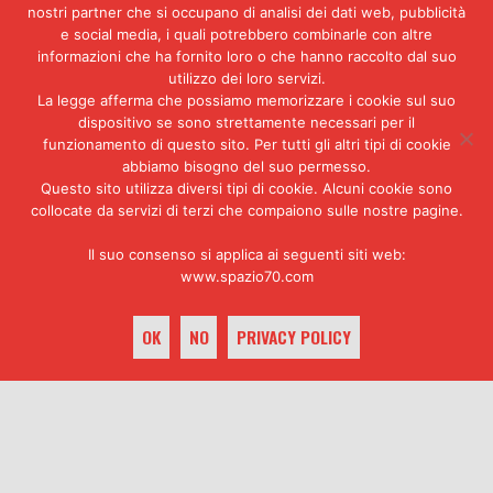
nostri partner che si occupano di analisi dei dati web, pubblicità
e social media, i quali potrebbero combinarle con altre
informazioni che ha fornito loro o che hanno raccolto dal suo
utilizzo dei loro servizi.
La legge afferma che possiamo memorizzare i cookie sul suo
dispositivo se sono strettamente necessari per il
funzionamento di questo sito. Per tutti gli altri tipi di cookie
abbiamo bisogno del suo permesso.
La «conquista» del camion con il palco
Questo sito utilizza diversi tipi di cookie. Alcuni cookie sono
del comizio da parte degli studenti (foto
collocate da servizi di terzi che compaiono sulle nostre pagine.
di Tano D’Amico)
Ancora sul
«Giornale»
diretto da
Il suo consenso si applica ai seguenti siti web:
Montanelli compare un articolo
www.spazio70.com
intitolato «Lama apprendista
stregone», nel quale si critica
OK
NO
PRIVACY POLICY
aspramente quello che viene
definito «il duplice ruolo dei
comunisti in veste di piromani-
pompieri»: per il quotidiano
keyboard_arrow_up
milanese, «le spinte eversive
sono cresciute sotto lo scudo
politico, parlamentare,