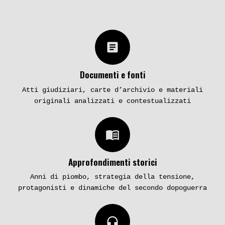
article
Documenti e fonti
Atti giudiziari, carte d’archivio e materiali
originali analizzati e contestualizzati
menu_book
Approfondimenti storici
Anni di piombo, strategia della tensione,
protagonisti e dinamiche del secondo dopoguerra
headphones