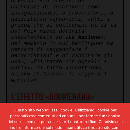
diverso: «La pretesa dei
comunisti di descrivere come
insignificanti, o provocatori, o
addirittura squadristi, tutti i
gruppi che si collochino al di là
del Pci» viene definita
insostenibile su
«La Nazione»
,
nel momento in cui Berlinguer ha
cercato di «agganciare i
democristiani e di rabbonire gli
Usa», «flirtando con Agnelli e
Carli», di fatto «accettando,
almeno in teoria, la legge del
mercato».
L’EFFETTO «BOOMERANG»
Questo sito web utilizza i cookie. Utilizziamo i cookie per
personalizzare contenuti ed annunci, per fornire funzionalità
dei social media e per analizzare il nostro traffico. Condividiamo
inoltre informazioni sul modo in cui utilizza il nostro sito con i