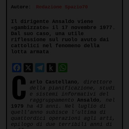
Autore:
Redazione Spazio70
Il dirigente Ansaldo viene
«gambizzato» il 17 novembre 1977.
Dal suo caso, una utile
riflessione sul ruolo avuto dai
cattolici nel fenomeno della
lotta armata
Facebook
X
Telegram
Push
WhatsApp
C
to
arlo Castellano
, direttore
Kindle
della pianificazione, studi
e sistemi informativi del
raggruppamento
Ansaldo
, nel
1979
ha 43 anni. Nel luglio di
quell’anno subisce l’ultima di
quattordici operazioni agli arti,
epilogo di due terribili anni di