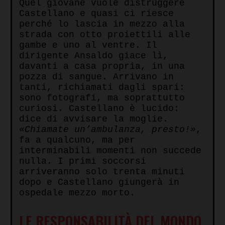
Quel giovane vuole distruggere
Castellano e quasi ci riesce
perché lo lascia in mezzo alla
strada con otto proiettili alle
gambe e uno al ventre. Il
dirigente Ansaldo giace lì,
davanti a casa propria, in una
pozza di sangue. Arrivano in
tanti, richiamati dagli spari:
sono fotografi, ma soprattutto
curiosi. Castellano è lucido:
dice di avvisare la moglie.
«Chiamate un’ambulanza, presto!»
,
fa a qualcuno, ma per
interminabili momenti non succede
nulla. I primi soccorsi
arriveranno solo trenta minuti
dopo e Castellano giungerà in
ospedale mezzo morto.
LE RESPONSABILITÀ DEL MONDO