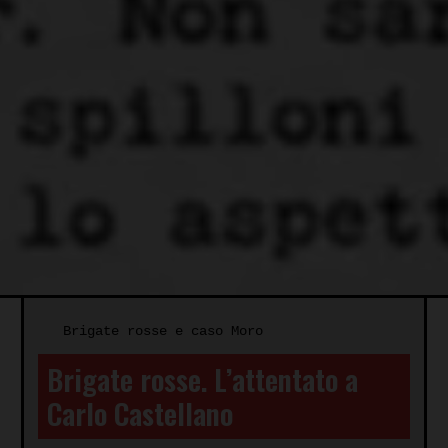
Brigate rosse e caso Moro
Brigate rosse. L’attentato a
Carlo Castellano