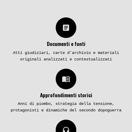
article
Documenti e fonti
Atti giudiziari, carte d’archivio e materiali
originali analizzati e contestualizzati
menu_book
Approfondimenti storici
Anni di piombo, strategia della tensione,
protagonisti e dinamiche del secondo dopoguerra
headphones