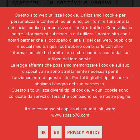
spararmi. Io sentivo e vedevo i
proiettili. Vedevo la fiamma
Questo sito web utilizza i cookie. Utilizziamo i cookie per
dalle pistole e sentivo il dolore
personalizzare contenuti ed annunci, per fornire funzionalità
alle gambe. Allora ho cercato in
dei social media e per analizzare il nostro traffico. Condividiamo
qualche modo di scappare ma non
inoltre informazioni sul modo in cui utilizza il nostro sito con i
riuscivo a muovermi. Ho cercato
nostri partner che si occupano di analisi dei dati web, pubblicità
di fare qualche passo, per
e social media, i quali potrebbero combinarle con altre
sottrarmi al fuoco. A un certo
informazioni che ha fornito loro o che hanno raccolto dal suo
punto sono caduto, il proiettile
utilizzo dei loro servizi.
che mi ha colpito all’addome
La legge afferma che possiamo memorizzare i cookie sul suo
probabilmente mi ha preso mentre
dispositivo se sono strettamente necessari per il
stavo cadendo. Se volevano
funzionamento di questo sito. Per tutti gli altri tipi di cookie
ammazzarmi mi ammazzavano subito,
abbiamo bisogno del suo permesso.
non c’era bisogno di spararmi
Questo sito utilizza diversi tipi di cookie. Alcuni cookie sono
soltanto alle gambe. Poi si è
collocate da servizi di terzi che compaiono sulle nostre pagine.
saputo che erano due, e uno che
faceva il palo. […] Mi hanno
Il suo consenso si applica ai seguenti siti web:
sparato quattro proiettili: uno
www.spazio70.com
ce l’ho ancora in un ginocchio,
ma non dà fastidio, un altro ha
OK
NO
PRIVACY POLICY
colpito più in basso, le dita del