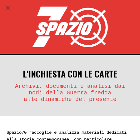
ABBONATI
search
account_circle
L’INCHIESTA CON LE CARTE
Archivi, documenti e analisi dai
nodi della Guerra fredda
alle dinamiche del presente
Spazio70 raccoglie e analizza materiali dedicati
alla storia contemporanea, con particolare