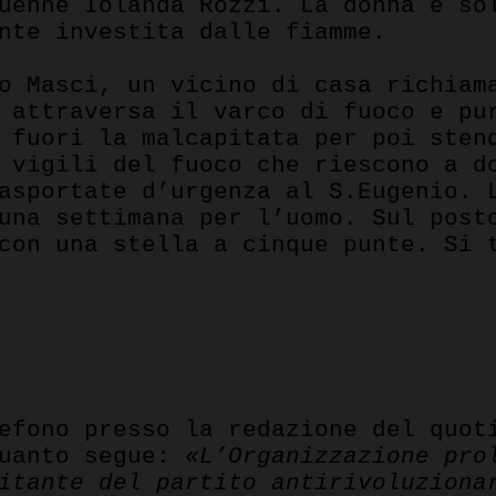
uenne Iolanda Rozzi. La donna è so
nte investita dalle fiamme.
o Masci, un vicino di casa richiam
 attraversa il varco di fuoco e pu
 fuori la malcapitata per poi sten
 vigili del fuoco che riescono a d
asportate d’urgenza al S.Eugenio. 
una settimana per l’uomo. Sul post
con una stella a cinque punte. Si 
lefono presso la redazione del quo
quanto segue:
«L’Organizzazione pro
itante del partito antirivoluziona