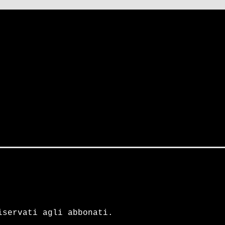
ra
 partito
iservati agli abbonati.