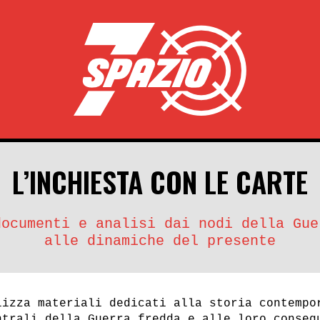
L’INCHIESTA CON LE CARTE
documenti e analisi dai nodi della Gue
alle dinamiche del presente
lizza materiali dedicati alla storia contempo
ntrali della Guerra fredda e alle loro conseg