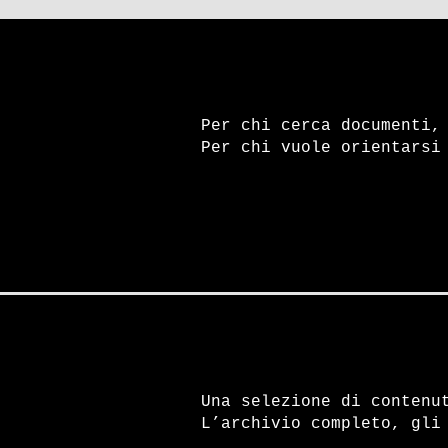
Per chi cerca documenti,
Per chi vuole orientarsi
Autonomia operaia, il ’77. Pr
Una selezione di contenu
«Abbiamo scovato e
L’archivio completo, gli