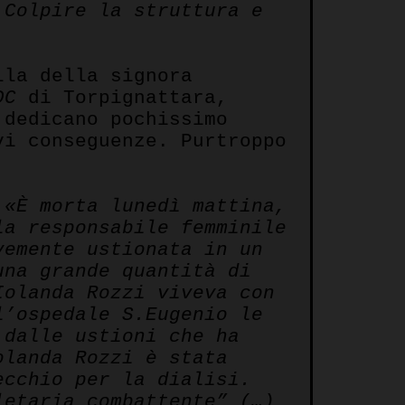
 Colpire la struttura e
lla della signora
DC
di Torpignattara,
 dedicano pochissimo
vi conseguenze. Purtroppo
:
«È morta lunedì mattina,
la responsabile femminile
vemente ustionata in un
una grande quantità di
Iolanda Rozzi viveva con
l’ospedale S.Eugenio le
 dalle ustioni che ha
olanda Rozzi è stata
ecchio per la dialisi.
letaria combattente” (…)