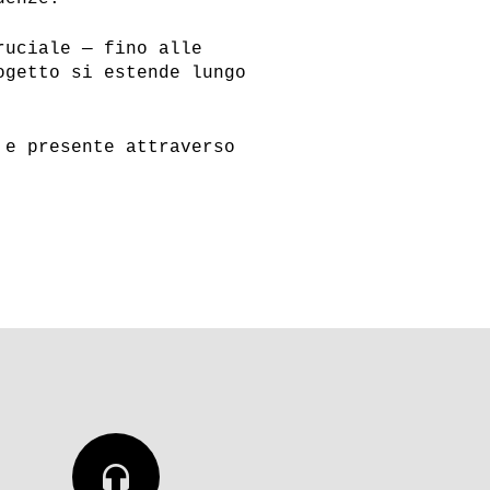
ruciale — fino alle
ogetto si estende lungo
 e presente attraverso
headphones