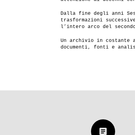
Dalla fine degli anni Se
trasformazioni successiv
l’intero arco del second
Un archivio in costante 
documenti, fonti e anali
article