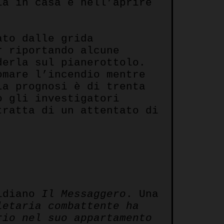
la in casa e nell’aprire
ato dalle grida
r riportando alcune
derla sul pianerottolo.
omare l’incendio mentre
La prognosi è di trenta
o gli investigatori
tratta di un attentato di
tidiano
Il Messaggero
. Una
letaria combattente ha
rio nel suo appartamento