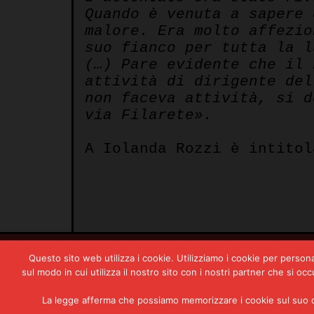
Quando è venuta a sapere 
malore. Era molto affezio
suo fianco per tutta la l
(…) Pare evidente che il 
attività di dirigente del
non faceva attività, si d
via Filarete».
A Iolanda Rozzi è intitol
ARTICOLI CORRELATI
Questo sito web utilizza i cookie. Utilizziamo i cookie per persona
sul modo in cui utilizza il nostro sito con i nostri partner che si o
Documenti
La legge afferma che possiamo memorizzare i cookie sul suo dis