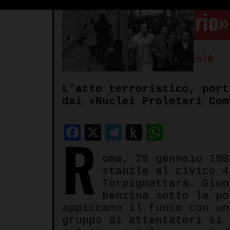
antirivoluzionario»
Autore:
Redazione Spazio70
L’atto terroristico, port
dai «Nuclei Proletari Com
Facebook
X
Telegram
Push
WhatsA
R
to
oma, 28 gennaio 198
Kindle
stabile al civico 4
Torpignattara. Giun
benzina sotto la po
appiccano il fuoco con un
gruppo di attentatori si 