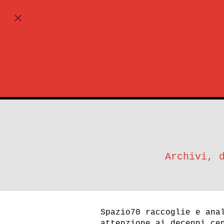
ABBONATI
Archivi, 
Spazio70 raccoglie e ana
attenzione ai decenni ce