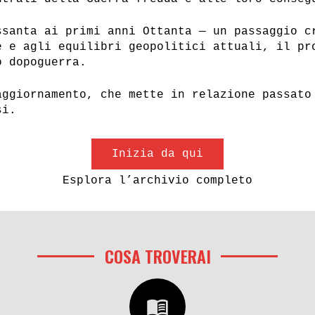
ssanta ai primi anni Ottanta — un passaggio c
e e agli equilibri geopolitici attuali, il pr
o dopoguerra.
aggiornamento, che mette in relazione passato
si.
Inizia da qui
Esplora l’archivio completo
COSA TROVERAI
menu_book