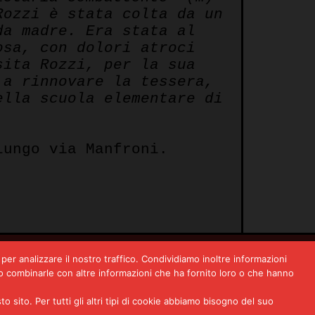
Rozzi è stata colta da un
da madre. Era stata al
osa, con dolori atroci
sita Rozzi, per la sua
 a rinnovare la tessera,
ella scuola elementare di
lungo via Manfroni.
per analizzare il nostro traffico. Condividiamo inoltre informazioni
bero combinarle con altre informazioni che ha fornito loro o che hanno
Autonomia operaia, il ’77.
ito. Per tutti gli altri tipi di cookie abbiamo bisogno del suo
Prima linea e altre