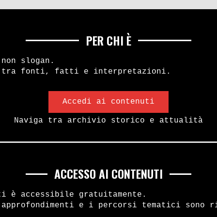
PER CHI È
 non slogan.
 tra fonti, fatti e interpretazioni.
Accedi ai contenuti
Naviga tra archivio storico e attualità
ACCESSO AI CONTENUTI
ima linea e altre formazioni armate di sinist
ti è accessibile gratuitamente.
 colpito una militante del
 approfondimenti e i percorsi tematici sono r