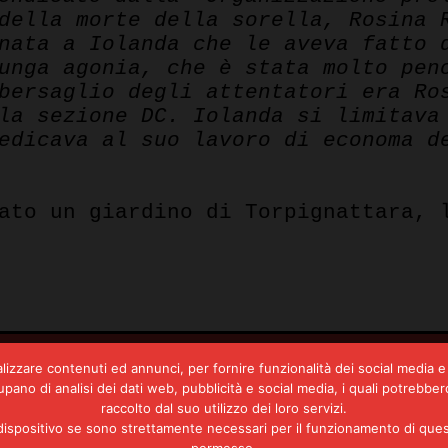
della morte della sorella, Rosina 
nata a Iolanda che le aveva fatto 
unga agonia, che è stata molto pen
bersaglio degli attentatori era Ro
la sezione DC. Iolanda si limitava
edicava al suo lavoro di economa d
ato un giardino di Torpignattara, 
lizzare contenuti ed annunci, per fornire funzionalità dei social media e 
ccupano di analisi dei dati web, pubblicità e social media, i quali potreb
raccolto dal suo utilizzo dei loro servizi.
Autonomia operaia, il ’77.
positivo se sono strettamente necessari per il funzionamento di questo s
Prima linea e altre