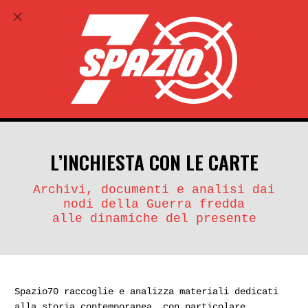
ABBONATI
search
account_circle
L’INCHIESTA CON LE CARTE
Archivi, documenti e analisi dai
nodi della Guerra fredda
alle dinamiche del presente
Spazio70 raccoglie e analizza materiali dedicati
alla storia contemporanea, con particolare