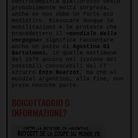
centrocampista giallorosso destò
probabilmente molta sorpresa,
anche se non ebbe un forte eco
mediatico. Rievocare dunque le
mobilitazioni e le proteste che
precedettero il
«
mondiale della
vergogna
»
significa raccontare
anche un pezzo di
Agostino Di
Bartolomei
, in quelle settimane
del 1978 ancora nel
listone
dei
possibili convocabili dal
CT
azzurro
Enzo Bearzot
, ma che al
mundial
argentino, alla fine, non
prese neanche parte.
BOICOTTAGGIO O
INFORMAZIONE?