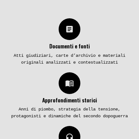
article
Documenti e fonti
Atti giudiziari, carte d’archivio e materiali
originali analizzati e contestualizzati
menu_book
Approfondimenti storici
Anni di piombo, strategia della tensione,
protagonisti e dinamiche del secondo dopoguerra
headphones