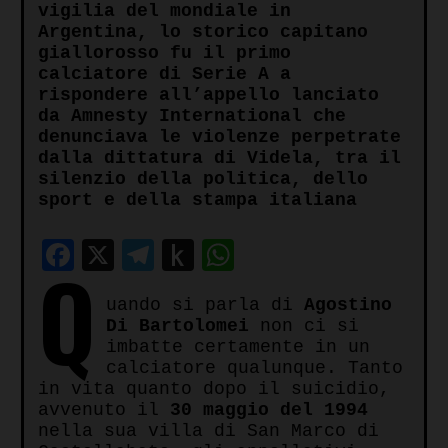
vigilia del mondiale in
Argentina, lo storico capitano
giallorosso fu il primo
calciatore di Serie A a
rispondere all’appello lanciato
da Amnesty International che
denunciava le violenze perpetrate
dalla dittatura di Videla, tra il
silenzio della politica, dello
sport e della stampa italiana
Facebook
X
Telegram
Push
WhatsApp
Q
to
uando si parla di
Agostino
Kindle
Di Bartolomei
non ci si
imbatte certamente in un
calciatore qualunque. Tanto
in vita quanto dopo il suicidio,
avvenuto il
30 maggio del 1994
nella sua villa di San Marco di