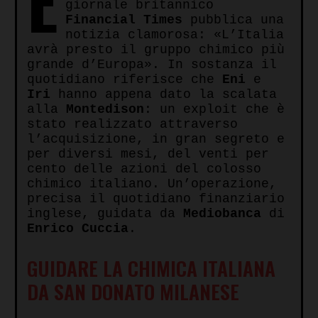
È
giornale britannico
Financial Times
pubblica una
notizia clamorosa: «L’Italia
avrà presto il gruppo chimico più
grande d’Europa». In sostanza il
quotidiano riferisce che
Eni
e
Iri
hanno appena dato la scalata
alla
Montedison
: un exploit che è
stato realizzato attraverso
l’acquisizione, in gran segreto e
per diversi mesi, del venti per
cento delle azioni del colosso
chimico italiano. Un’operazione,
precisa il quotidiano finanziario
inglese, guidata da
Mediobanca
di
Enrico Cuccia
.
GUIDARE LA CHIMICA ITALIANA
DA SAN DONATO MILANESE