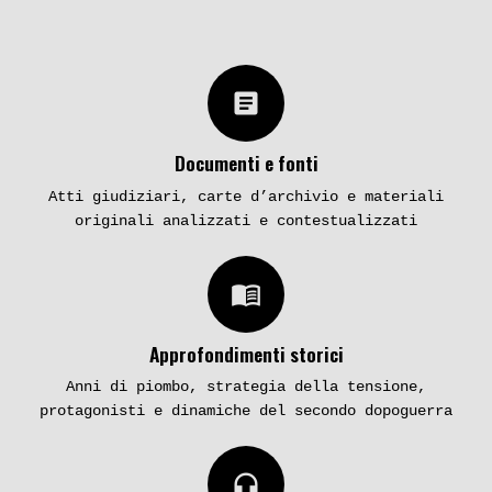
article
Documenti e fonti
Atti giudiziari, carte d’archivio e materiali
originali analizzati e contestualizzati
menu_book
Approfondimenti storici
Anni di piombo, strategia della tensione,
protagonisti e dinamiche del secondo dopoguerra
headphones