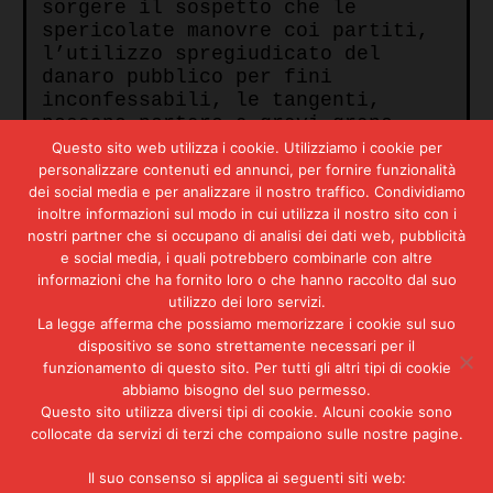
sorgere il sospetto che le
spericolate manovre coi partiti,
l’utilizzo spregiudicato del
danaro pubblico per fini
inconfessabili, le tangenti,
possano portare a gravi grane
giudiziarie. Senza contare che la
Questo sito web utilizza i cookie. Utilizziamo i cookie per
ricerca di nuove sfide, e la noia
personalizzare contenuti ed annunci, per fornire funzionalità
che gli deriva ormai dalla sua
dei social media e per analizzare il nostro traffico. Condividiamo
posizione consolidata alla
inoltre informazioni sul modo in cui utilizza il nostro sito con i
nostri partner che si occupano di analisi dei dati web, pubblicità
presidenza dell’
Eni
, lo spingono
e social media, i quali potrebbero combinarle con altre
ad affrontare l’avventura della
informazioni che ha fornito loro o che hanno raccolto dal suo
Montedison
.
utilizzo dei loro servizi.
Forse in lui agisce anche la
La legge afferma che possiamo memorizzare i cookie sul suo
voglia di svincolarsi
dispositivo se sono strettamente necessari per il
dall’abbraccio mortale con i
funzionamento di questo sito. Per tutti gli altri tipi di cookie
abbiamo bisogno del suo permesso.
partiti, con quegli uomini
Questo sito utilizza diversi tipi di cookie. Alcuni cookie sono
politici da cui deve essere
collocate da servizi di terzi che compaiono sulle nostre pagine.
confermato, a scadenze
periodiche, al suo posto. Un
Il suo consenso si applica ai seguenti siti web:
gioco di ricatti e controricatti