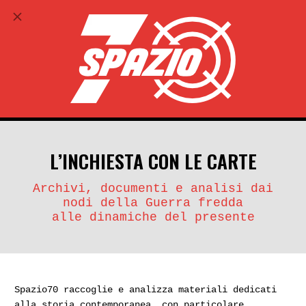
ABBONATI
search
account_circle
L’INCHIESTA CON LE CARTE
Archivi, documenti e analisi dai
nodi della Guerra fredda
alle dinamiche del presente
Spazio70 raccoglie e analizza materiali dedicati
alla storia contemporanea, con particolare