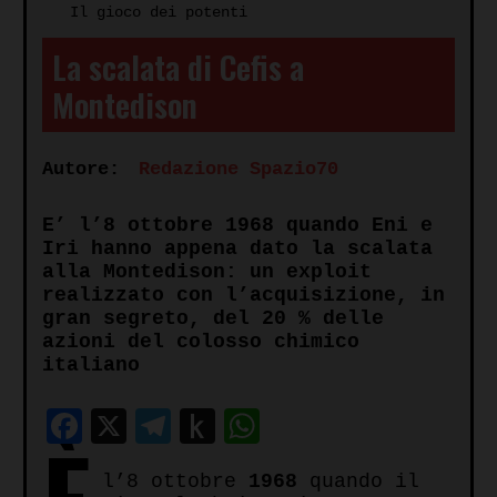
Il gioco dei potenti
La scalata di Cefis a
Montedison
Autore:
Redazione Spazio70
E’ l’8 ottobre 1968 quando Eni e
Iri hanno appena dato la scalata
alla Montedison: un exploit
realizzato con l’acquisizione, in
gran segreto, del 20 % delle
azioni del colosso chimico
italiano
Facebook
X
Telegram
Push
WhatsApp
to
l’8 ottobre
1968
quando il
Kindle