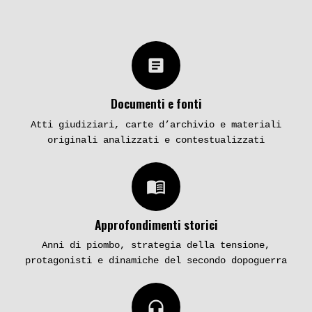
article
Documenti e fonti
Atti giudiziari, carte d’archivio e materiali
originali analizzati e contestualizzati
menu_book
Approfondimenti storici
Anni di piombo, strategia della tensione,
protagonisti e dinamiche del secondo dopoguerra
headphones