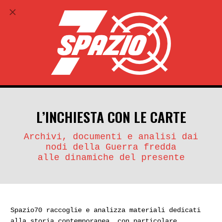
ABBONATI
search
account_circle
L’INCHIESTA CON LE CARTE
Archivi, documenti e analisi dai
nodi della Guerra fredda
alle dinamiche del presente
Spazio70 raccoglie e analizza materiali dedicati
alla storia contemporanea, con particolare