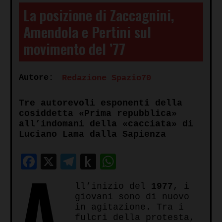
La posizione di Zaccagnini,
Amendola e Pertini sul
movimento del ’77
Autore:
Redazione Spazio70
Tre autorevoli esponenti della
cosiddetta «Prima repubblica»
all’indomani della «cacciata» di
Luciano Lama dalla Sapienza
Facebook
X
Telegram
Push
WhatsApp
A
to
ll’inizio del
1977
, i
Kindle
giovani sono di nuovo
in agitazione. Tra i
fulcri della protesta,