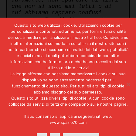
che non si sono mai letti o di
cui abbiamo captato confusi
racconti. Tra l’altro»
, continua
Amendola
,
«pretendere di
Questo sito web utilizza i cookie. Utilizziamo i cookie per
realizzare nella scuola un’oasi
personalizzare contenuti ed annunci, per fornire funzionalità
dei social media e per analizzare il nostro traffico. Condividiamo
di eguaglianza è una velleitaria
inoltre informazioni sul modo in cui utilizza il nostro sito con i
utopia. Significa ignorare che
nostri partner che si occupano di analisi dei dati web, pubblicità
nella scuola e fuori di essa le
e social media, i quali potrebbero combinarle con altre
differenze di classe esistono e
informazioni che ha fornito loro o che hanno raccolto dal suo
sono feroci ed esigono una azione
utilizzo dei loro servizi.
politica di lunga durata».
Una
La legge afferma che possiamo memorizzare i cookie sul suo
rottura su tutta la linea,
dispositivo se sono strettamente necessari per il
quindi, alimentata anche in un
funzionamento di questo sito. Per tutti gli altri tipi di cookie
giudizio decisamente stroncatorio
abbiamo bisogno del suo permesso.
delle istanze giovanili
Questo sito utilizza diversi tipi di cookie. Alcuni cookie sono
riguardanti l’ambito familiare e
collocate da servizi di terzi che compaiono sulle nostre pagine.
i rapporti tra i sessi:
«Io
appartengo»
, ebbe modo di dire
Il suo consenso si applica ai seguenti siti web:
proprio nel
1977
l’anziano
leader
www.spazio70.com
comunista,
«a una generazione che
fu protagonista di ben altre