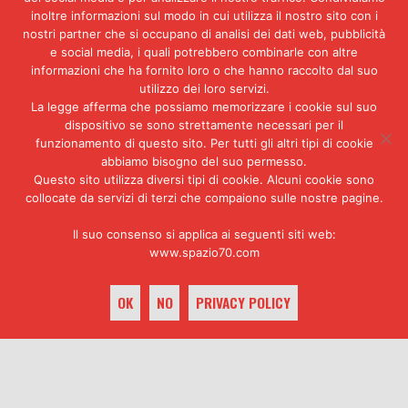
sicure. Pur sospettando un
inoltre informazioni sul modo in cui utilizza il nostro sito con i
coinvolgimento di ambienti vicini
nostri partner che si occupano di analisi dei dati web, pubblicità
ai servizi segreti, Leone
e social media, i quali potrebbero combinarle con altre
dichiara di esserci reso conto
informazioni che ha fornito loro o che hanno raccolto dal suo
soltanto a posteriori della
utilizzo dei loro servizi.
presenza intorno a lui di persone
La legge afferma che possiamo memorizzare i cookie sul suo
non completamente affidabili. [7]
dispositivo se sono strettamente necessari per il
funzionamento di questo sito. Per tutti gli altri tipi di cookie
«Un esempio di questo ambiguo
abbiamo bisogno del suo permesso.
rapporto che la loggia P2 intesse
Questo sito utilizza diversi tipi di cookie. Alcuni cookie sono
con il potere può essere
collocate da servizi di terzi che compaiono sulle nostre pagine.
individuato nella vicenda del
presidente della repubblica
Il suo consenso si applica ai seguenti siti web:
Giovanni Leone, nel senso
www.spazio70.com
indicato dal commissario
Petruccioli, quando ha rilevato
OK
NO
PRIVACY POLICY
come il Gelli che rivolge le sue
blandizie al neoeletto presidente
pervenendo a farsi da questi
ricevere e il Gelli che si vanta
keyboard_arrow_up
con l’onorevole Craxi di poter
condizionare la suprema