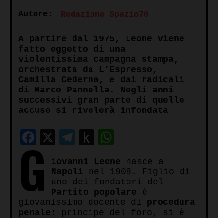
Autore:
Redazione Spazio70
A partire dal 1975, Leone viene
fatto oggetto di una
violentissima campagna stampa,
orchestrata da L’Espresso,
Camilla Cederna, e dai radicali
di Marco Pannella. Negli anni
successivi gran parte di quelle
accuse si rivelerà infondata
Facebook
X
Telegram
Push
WhatsApp
G
to
iovanni Leone
nasce a
Kindle
Napoli
nel 1908. Figlio di
uno dei fondatori del
Partito popolare
è
giovanissimo docente di
procedura
penale
: principe del foro, si è