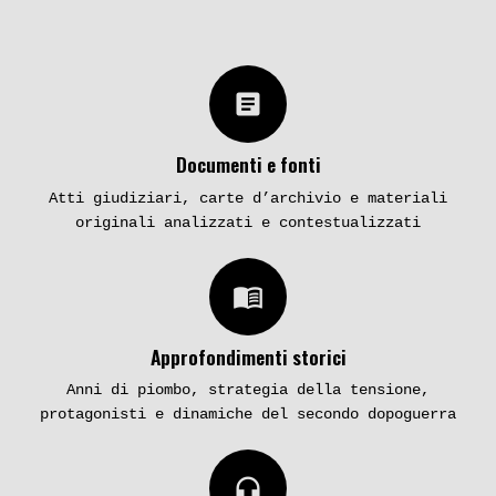
article
Documenti e fonti
Atti giudiziari, carte d’archivio e materiali
originali analizzati e contestualizzati
menu_book
Approfondimenti storici
Anni di piombo, strategia della tensione,
protagonisti e dinamiche del secondo dopoguerra
headphones