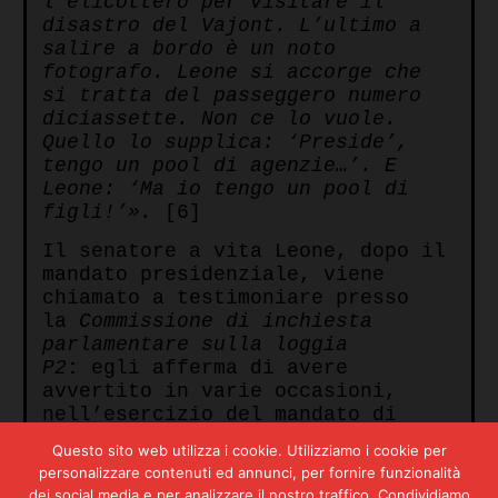
l’elicottero per visitare il
disastro del Vajont. L’ultimo a
salire a bordo è un noto
fotografo. Leone si accorge che
si tratta del passeggero numero
diciassette. Non ce lo vuole.
Quello lo supplica: ‘Preside’,
tengo un pool di agenzie…’. E
Leone: ‘Ma io tengo un pool di
figli!’».
[6]
Il senatore a vita Leone, dopo il
mandato presidenziale, viene
chiamato a testimoniare presso
la
Commissione di inchiesta
parlamentare sulla loggia
P2
:
egli afferma di avere
avvertito in varie occasioni,
nell’esercizio del mandato di
Presidente della Repubblica, una
Questo sito web utilizza i cookie. Utilizziamo i cookie per
azione di condizionamento sulle
personalizzare contenuti ed annunci, per fornire funzionalità
cui origini non aveva notizie
dei social media e per analizzare il nostro traffico. Condividiamo