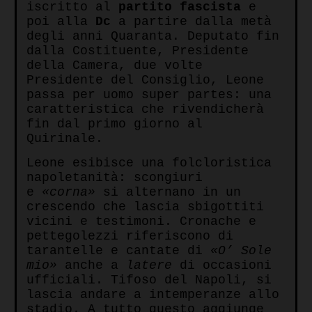
iscritto al
partito fascista
e
poi alla
Dc
a partire dalla metà
degli anni Quaranta. Deputato fin
dalla Costituente, Presidente
della Camera, due volte
Presidente del Consiglio, Leone
passa per uomo super partes: una
caratteristica che rivendicherà
fin dal primo giorno al
Quirinale.
Leone esibisce una folcloristica
napoletanità: scongiuri
e
«corna»
si alternano in un
crescendo che lascia sbigottiti
vicini e testimoni. Cronache e
pettegolezzi riferiscono di
tarantelle e cantate di
«O’ Sole
mio»
anche a
latere
di occasioni
ufficiali. Tifoso del Napoli, si
lascia andare a intemperanze allo
stadio. A tutto questo aggiunge