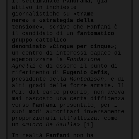
Il
settimanale Panorama
, già
attivo in inchieste
giornalistiche su
«trame
nere»
e
«strategia della
tensione»
, scrive che Fanfani è
il candidato di un
fantomatico
gruppo cattolico
denominato «Cinque per cinque»
;
un centro di interessi capace di
egemonizzare la
Fondazione
Agnelli
e di essere il punto di
riferimento di
Eugenio Cefis
,
presidente della
Montedison
, e di
alti gradi delle forze armate. Il
Pci
, dal canto proprio, non aveva
mai nascosto una certa diffidenza
verso
Fanfani
presentato, per i
suoi modi autoritari inversamente
proporzionali all’altezza, come
un
«micro De Gaulle»
[1]
In realtà
Fanfani
non ha