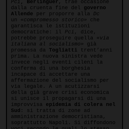
Pci
,
Berlinguer
, trae occasione
dalla cruenta fine del
governo
Allende
per proporre alla
Dc
un
«compromesso storico»
che
garantisca le istituzioni
democratiche: il
Pci
, dice,
potrebbe proseguire quella
«via
italiana al socialismo»
già
promessa da
Togliatti
trent’anni
prima. La nuova sinistra vede
invece negli eventi cileni la
conferma di una borghesia
incapace di accettare una
affermazione del socialismo per
via legale. A un acutizzarsi
della già grave crisi economica
si unisce il propagarsi di una
improvvisa
epidemia di colera nel
Sud
: si tratta di zone ad
amministrazione democristiana,
soprattutto Napoli. Si diffondono
voci secondo le quali lo stesso