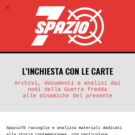
ABBONATI
search
account_circle
L’INCHIESTA CON LE CARTE
Archivi, documenti e analisi dai
nodi della Guerra fredda
alle dinamiche del presente
Spazio70 raccoglie e analizza materiali dedicati
alla storia contemporanea, con particolare