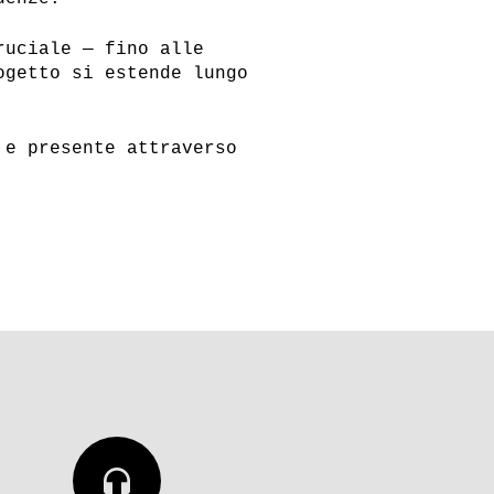
ruciale — fino alle
ogetto si estende lungo
 e presente attraverso
headphones