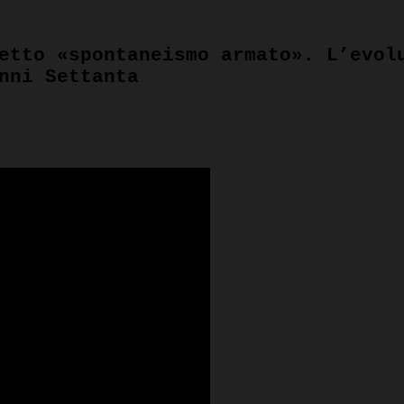
etto «spontaneismo armato». L’evol
nni Settanta
pp