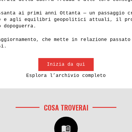
ssanta ai primi anni Ottanta — un passaggio c
e e agli equilibri geopolitici attuali, il pr
o dopoguerra.
aggiornamento, che mette in relazione passato
si.
Inizia da qui
Esplora l’archivio completo
COSA TROVERAI
menu_book