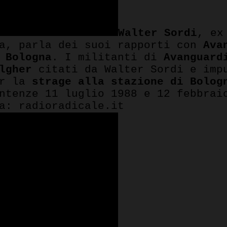
Walter Sordi
, ex
ia, parla dei suoi rapporti con
Ava
 Bologna
. I militanti di
Avanguard
lgher
citati da Walter Sordi e impu
er la
strage alla stazione di Bolog
ntenze 11 luglio 1988 e 12 febbrai
a: radioradicale.it