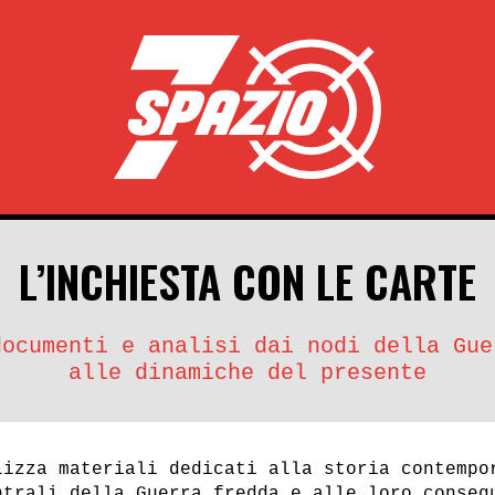
L’INCHIESTA CON LE CARTE
documenti e analisi dai nodi della Gue
alle dinamiche del presente
lizza materiali dedicati alla storia contempo
ntrali della Guerra fredda e alle loro conseg