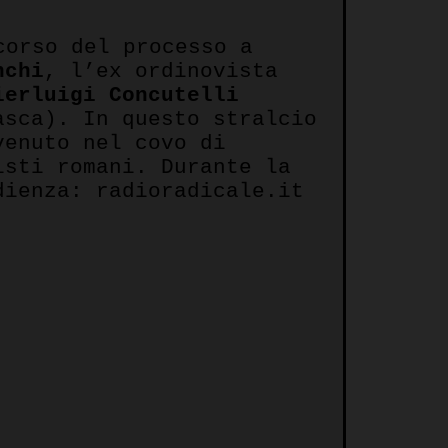
corso del processo a
nchi
, l’ex ordinovista
ierluigi Concutelli
asca). In questo stralcio
venuto nel covo di
isti romani. Durante la
dienza: radioradicale.it