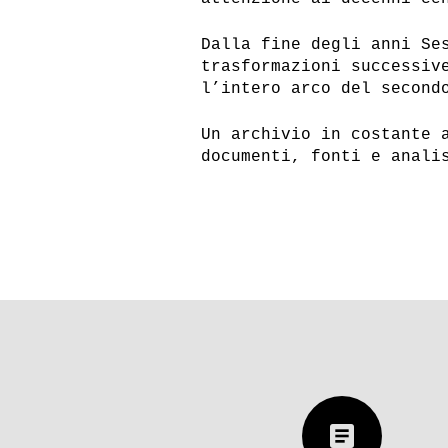
Dalla fine degli anni Se
trasformazioni successiv
l’intero arco del second
Un archivio in costante 
documenti, fonti e anali
article