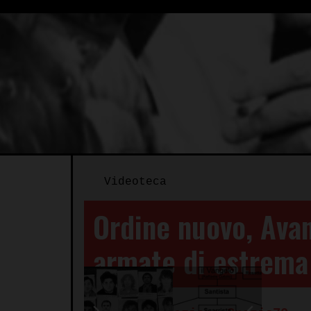
Videoteca
Ordine nuovo, Avan
armate di estrema