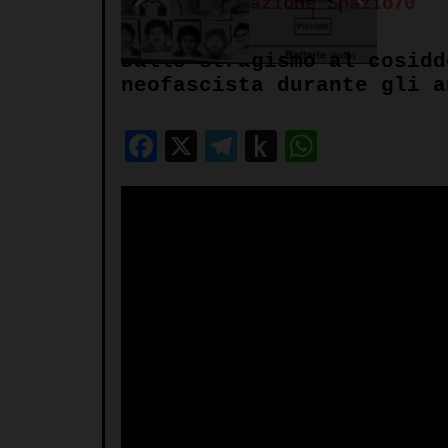
Autore:
Redazione Spazio70
Dallo stragismo al cosidd
neofascista durante gli a
Facebook
X
Telegram
Push
WhatsA
to
Kindle