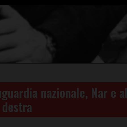
guardia nazionale, Nar e al
 destra