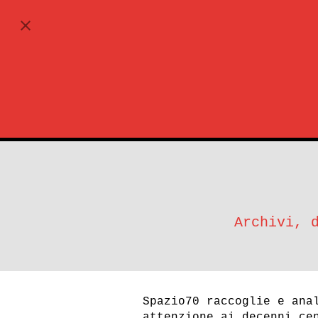
ABBONATI
Archivi, 
Spazio70 raccoglie e ana
attenzione ai decenni ce