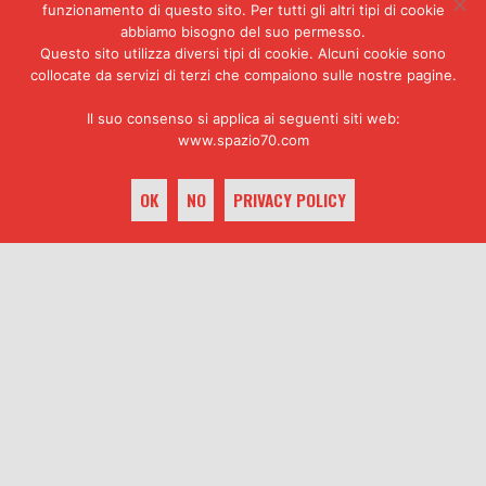
LA CONSEGNA DEGLI OPPOSITORI
funzionamento di questo sito. Per tutti gli altri tipi di cookie
AL REGIME DEI COLONNELLI
abbiamo bisogno del suo permesso.
Questo sito utilizza diversi tipi di cookie. Alcuni cookie sono
collocate da servizi di terzi che compaiono sulle nostre pagine.
Se gli
italiani
sono partiti per
la
Grecia
con la speranza di fare
Il suo consenso si applica ai seguenti siti web:
affari e alla ricerca soprattutto
www.spazio70.com
di contatti personali, i
greci
sono venuti in
Italia
con un
OK
NO
PRIVACY POLICY
piano preciso: creare una
organizzazione capillare ed
efficiente, capace di raccogliere
notizie, seminare una propaganda
keyboard_arrow_up
feconda e controllare gli
studenti fuoriusciti.
È stato un lavoro facile. Quattro
settimane dopo il colpo di Stato
venne fondata la
Lega degli
studenti greci in Italia (Esesi)
che riuscì anche a tenere un
congresso utilizzando i locali