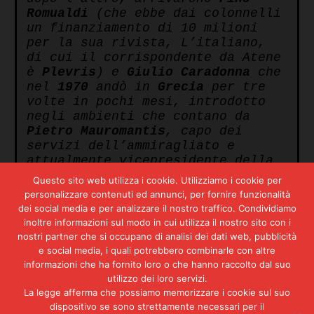
Romualdi
(che ebbe dai colonnelli
un finanziamento di 10 milioni
per la sua rivista, L’italiano,
di cui il corrispondente da Atene
è
Plevris
) e
Giulio Caradonna
che
nel
1970
andò in
Grecia
per tre
volte in pochi mesi, introdotto
negli ambienti che contano da
Pietro Mauromantis
, capo dei
servizi dell’ammiragliato e
attualmente vicepresidente della
Esso
Pappas
, uomo legatissimo
Questo sito web utilizza i cookie. Utilizziamo i cookie per
agli americani e ascoltato
personalizzare contenuti ed annunci, per fornire funzionalità
consigliere di
Giorgios
dei social media e per analizzare il nostro traffico. Condividiamo
Papadopulos
, il primo ministro.
inoltre informazioni sul modo in cui utilizza il nostro sito con i
Buon ultimo, nell’estate del 1971
nostri partner che si occupano di analisi dei dati web, pubblicità
e 1972, è andato in Grecia anche
e social media, i quali potrebbero combinarle con altre
Giorgio Almirante
, discretamente,
informazioni che ha fornito loro o che hanno raccolto dal suo
senza pubblicità.
utilizzo dei loro servizi.
La legge afferma che possiamo memorizzare i cookie sul suo
dispositivo se sono strettamente necessari per il