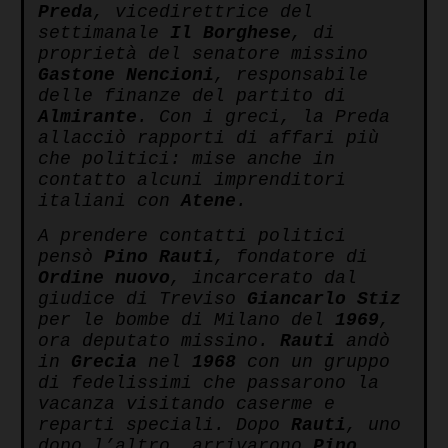
Preda
, vicedirettrice del
settimanale
Il Borghese
, di
proprietà del senatore missino
Gastone Nencioni
, responsabile
delle finanze del partito di
Almirante
. Con i greci, la Preda
allacciò rapporti di affari più
che politici: mise anche in
contatto alcuni imprenditori
italiani con
Atene
.
A prendere contatti politici
pensò
Pino Rauti
, fondatore di
Ordine nuovo
, incarcerato dal
giudice di Treviso
Giancarlo Stiz
per le bombe di Milano del
1969
,
ora deputato missino.
Rauti
andò
in
Grecia
nel
1968
con un gruppo
di fedelissimi che passarono la
vacanza visitando caserme e
reparti speciali. Dopo
Rauti
, uno
dopo l’altro, arrivarono
Pino