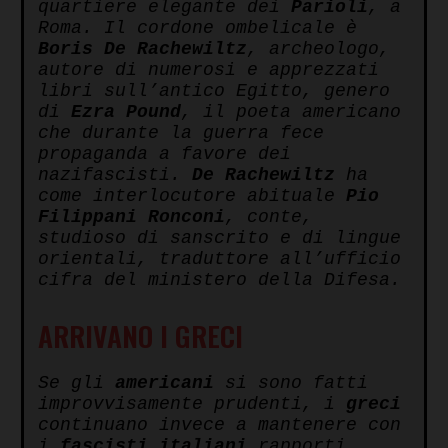
quartiere elegante dei
Parioli
, a
Roma. Il cordone ombelicale è
Boris De Rachewiltz
, archeologo,
autore di numerosi e apprezzati
libri sull’antico Egitto, genero
di
Ezra Pound
, il poeta americano
che durante la guerra fece
propaganda a favore dei
nazifascisti.
De Rachewiltz
ha
come interlocutore abituale
Pio
Filippani Ronconi
, conte,
studioso di sanscrito e di lingue
orientali, traduttore all’ufficio
cifra del ministero della Difesa.
ARRIVANO I GRECI
Se gli
americani
si sono fatti
improvvisamente prudenti, i
greci
continuano invece a mantenere con
i
fascisti italiani
rapporti