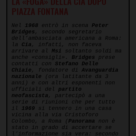
LA «FUGA» DELLA CIA DOPO
PIAZZA FONTANA
Nel
1968
entrò in scena
Peter
Bridges
, secondo segretario
dell’ambasciata americana a Roma:
la
Cia
, infatti, non faceva
arrivare al
Msi
soltanto soldi ma
anche «consigli».
Bridges
prese
contatti con
Stefano Delle
Chiaie
, fondatore di
Avanguardia
nazionale
(ora latitante da 3
anni) e con altri esponenti non
ufficiali del
partito
neofascista
, partecipò a una
serie di riunioni che per tutto
il
1969
si tennero in una casa
vicina alla via Cristoforo
Colombo, a Roma (
Panorama
non è
stato in grado di accertare se
l’informazione sia vera: secondo