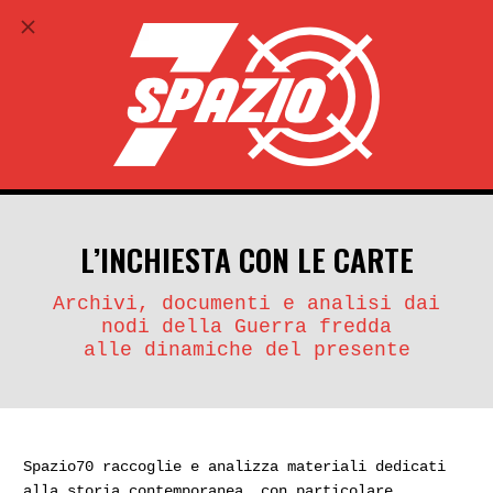
ABBONATI
search
account_circle
L’INCHIESTA CON LE CARTE
Archivi, documenti e analisi dai
nodi della Guerra fredda
alle dinamiche del presente
Spazio70 raccoglie e analizza materiali dedicati
alla storia contemporanea, con particolare