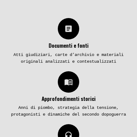
article
Documenti e fonti
Atti giudiziari, carte d’archivio e materiali
originali analizzati e contestualizzati
menu_book
Approfondimenti storici
Anni di piombo, strategia della tensione,
protagonisti e dinamiche del secondo dopoguerra
headphones