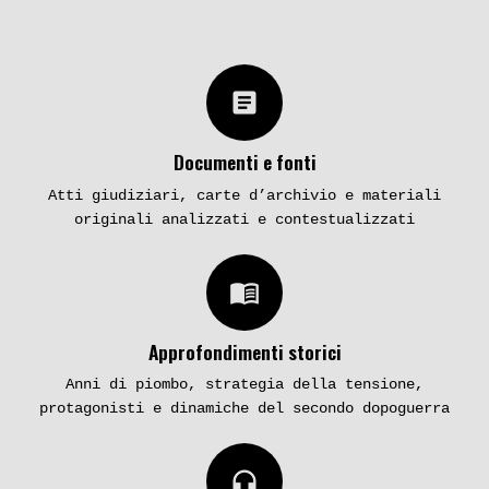
article
Documenti e fonti
Atti giudiziari, carte d’archivio e materiali
originali analizzati e contestualizzati
menu_book
Approfondimenti storici
Anni di piombo, strategia della tensione,
protagonisti e dinamiche del secondo dopoguerra
headphones