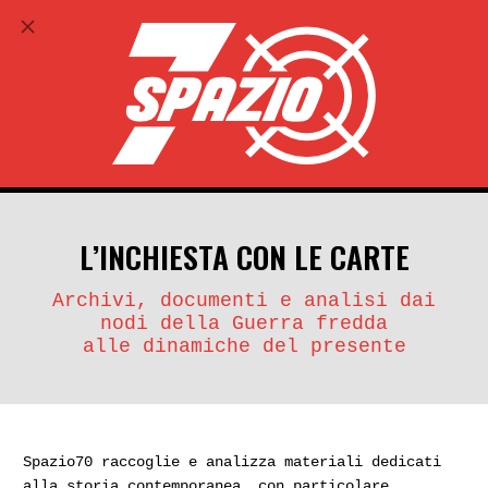
ABBONATI
search
account_circle
L’INCHIESTA CON LE CARTE
Archivi, documenti e analisi dai
nodi della Guerra fredda
alle dinamiche del presente
Spazio70 raccoglie e analizza materiali dedicati
alla storia contemporanea, con particolare