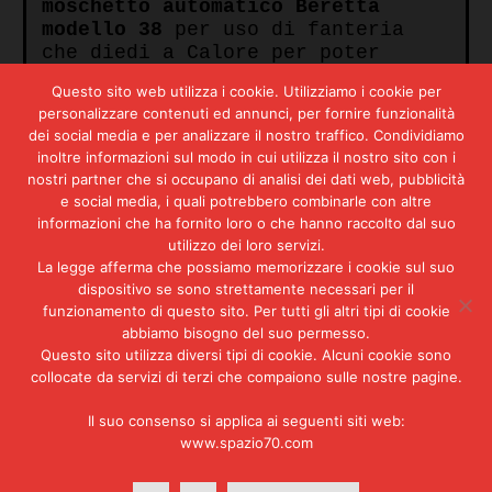
moschetto automatico Beretta
modello 38
per uso di fanteria
che diedi a Calore per poter
essere adattato alla calciatura
Questo sito web utilizza i cookie. Utilizziamo i cookie per
da machine pistol essendo un’arma
personalizzare contenuti ed annunci, per fornire funzionalità
estremamente ingombrante. Poi
dei social media e per analizzare il nostro traffico. Condividiamo
avevo delle
pistole P38
in parte
inoltre informazioni sul modo in cui utilizza il nostro sito con i
mandatemi dagli altri gruppi
nostri partner che si occupano di analisi dei dati web, pubblicità
distribuiti sul territorio
e social media, i quali potrebbero combinarle con altre
nazionale e in parte portate da
informazioni che ha fornito loro o che hanno raccolto dal suo
Calore. Poi un paio di
pistole
utilizzo dei loro servizi.
Radom
, delle Beretta e una
La legge afferma che possiamo memorizzare i cookie sul suo
mitraglietta Ingram. C’erano
dispositivo se sono strettamente necessari per il
parecchie armi.
funzionamento di questo sito. Per tutti gli altri tipi di cookie
abbiamo bisogno del suo permesso.
Queste armi furono catturate al
Questo sito utilizza diversi tipi di cookie. Alcuni cookie sono
momento del mio arresto assieme
collocate da servizi di terzi che compaiono sulle nostre pagine.
ad altre armi di provenienza
civile che però non furono
Il suo consenso si applica ai seguenti siti web:
dichiarate al momento
www.spazio70.com
dell’arresto perché è una legge
tacita che tutti conosciamo però