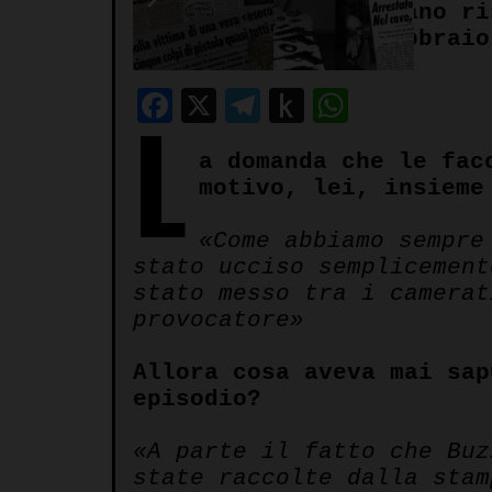
Il neofascista toscano ri
di Brescia del 9 febbraio
Facebook
X
Telegram
Push
WhatsA
L
to
a domanda che le fac
Kindle
motivo, lei, insieme
«Come abbiamo sempre
stato ucciso semplicement
stato messo tra i camerat
provocatore»
Allora cosa aveva mai sap
episodio?
«A parte il fatto che Buz
state raccolte dalla stam