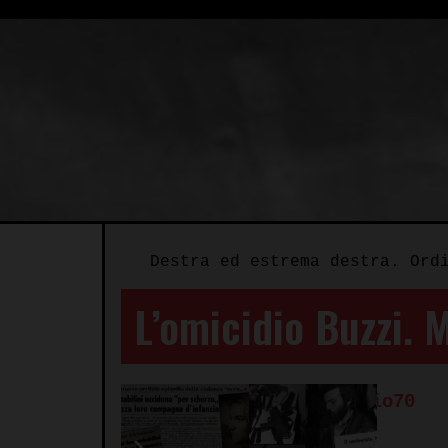
Destra ed estrema destra. Ord
L’omicidio Buzzi. 
Autore:
Redazione Spazio70