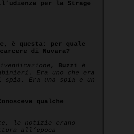
ll’udienza per la Strage
te, è questa: per quale
 carcere di Novara?
rivendicazione,
Buzzi
è
abinieri. Era uno che era
i spia. Era una spia e un
Conosceva qualche
te, le notizie erano
ttura all’epoca