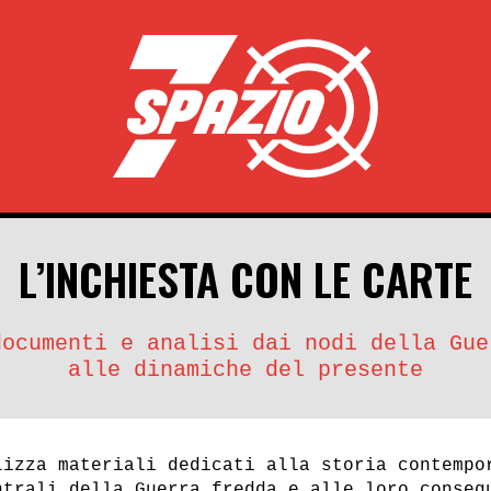
L’INCHIESTA CON LE CARTE
documenti e analisi dai nodi della Gue
alle dinamiche del presente
lizza materiali dedicati alla storia contempo
ntrali della Guerra fredda e alle loro conseg