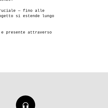
ruciale — fino alle
ogetto si estende lungo
 e presente attraverso
headphones