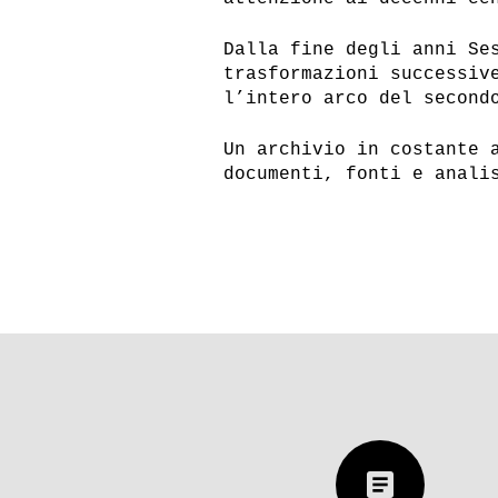
Dalla fine degli anni Se
trasformazioni successiv
l’intero arco del second
Un archivio in costante 
documenti, fonti e anali
article