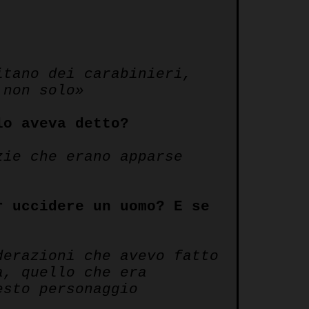
itano dei carabinieri,
 non solo»
lo aveva detto?
zie che erano apparse
r uccidere un uomo? E se
derazioni che avevo fatto
a, quello che era
esto personaggio