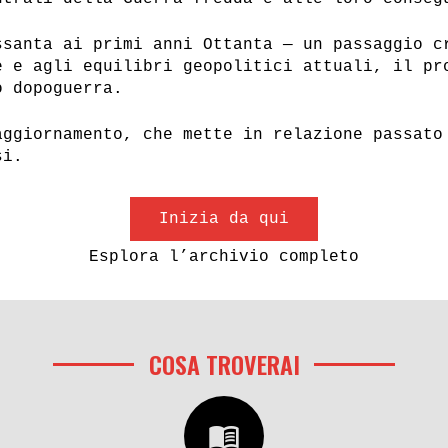
ssanta ai primi anni Ottanta — un passaggio c
e e agli equilibri geopolitici attuali, il pr
o dopoguerra.
aggiornamento, che mette in relazione passato
si.
Inizia da qui
Esplora l’archivio completo
COSA TROVERAI
menu_book