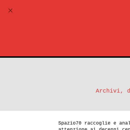
ABBONATI
Archivi, 
Spazio70 raccoglie e ana
attenzione ai decenni ce