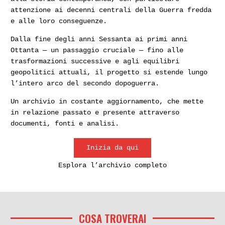
discussione al bar.
Amendola e Pertini sul
L’assurda strage di via
movimento del ’77
attenzione ai decenni centrali della Guerra fredda
Adige
e alle loro conseguenze.
Dalla fine degli anni Sessanta ai primi anni
Autonomia operaia, il
Autonomia operaia, il
Ottanta — un passaggio cruciale — fino alle
’77. Prima linea e altre
’77. Prima linea e altre
trasformazioni successive e agli equilibri
formazioni armate di
formazioni armate di
sinistra
sinistra
geopolitici attuali, il progetto si estende lungo
l’intero arco del secondo dopoguerra.
Un archivio in costante aggiornamento, che mette
in relazione passato e presente attraverso
documenti, fonti e analisi.
L’occupazione del Pio
«Nessuna pratica
Istituto Artigianelli da
residuale della lotta
parte del «Gynnasio
armata». Prima linea si
Inizia da qui
Nichilista»
scioglie
Esplora l’archivio completo
Autonomia operaia, il
Autonomia operaia, il
’77. Prima linea e altre
’77. Prima linea e altre
formazioni armate di
formazioni armate di
sinistra
sinistra
COSA TROVERAI