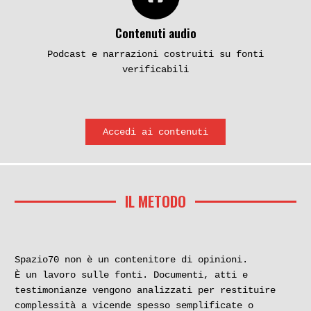
formazioni armate di
formazioni armate di
sinistra
sinistra
Contenuti audio
Podcast e narrazioni costruiti su fonti
verificabili
3 gennaio 1982. L’evasione
L’omicidio di Sergio
di Susanna Ronconi costa
Ramelli
la vita al signor Furlan
Accedi ai contenuti
Autonomia operaia, il
Autonomia operaia, il
’77. Prima linea e altre
’77. Prima linea e altre
formazioni armate di
formazioni armate di
sinistra
sinistra
IL METODO
Spazio70 non è un contenitore di opinioni.
Due terroriste sparano a
L’omicidio di Walter Rossi
È un lavoro sulle fonti. Documenti, atti e
un’altra donna. Il
testimonianze vengono analizzati per restituire
ferimento di Rossella
complessità a vicende spesso semplificate o