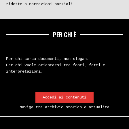
Napolitano
ridotte a narrazioni parziali.
1
2
3
4
PER CHI È
ESPLORA
Per chi cerca documenti, non slogan.
Per chi vuole orientarsi tra fonti, fatti e
interpretazioni.
Accedi ai contenuti
Naviga tra archivio storico e attualità
CANALE YOUTUBE
SPAZIO 70 PODCAST