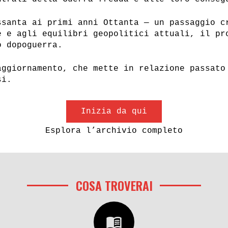
ssanta ai primi anni Ottanta — un passaggio c
e e agli equilibri geopolitici attuali, il pr
o dopoguerra.
ne di Cesare
La rapina «NAP» a
 e Luigi Moccia dal
Cassa di Risparmi
aggiornamento, che mette in relazione passato
di Frosinone
Firenze
si.
Inizia da qui
a operaia,
Autonomia operaia,
Prima linea
il ’77. Prima linea
Esplora l’archivio completo
formazioni
e altre formazioni
i sinistra
armate di sinistra
COSA TROVERAI
menu_book