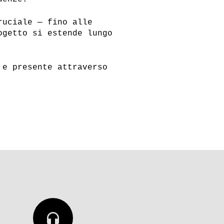
ruciale — fino alle
ogetto si estende lungo
lla
L’omicidio di Pierluigi
o di
Torregiani
 e presente attraverso
headphones