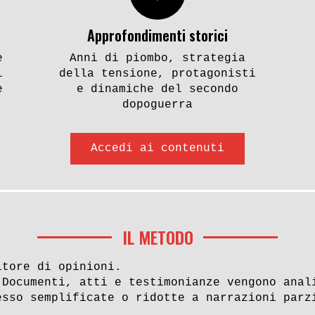
i e omicidi. I
L’apparato ideolog
Approfondimenti storici
ri armati per il
«Pac» e l’omicidio
e
Anni di piombo, strategia
mo»
Sabbadin
i
della tensione, protagonisti
e
e dinamiche del secondo
dopoguerra
1
2
3
4
Accedi ai contenuti
IL METODO
itore di opinioni.
 Documenti, atti e testimonianze vengono anal
esso semplificate o ridotte a narrazioni parz