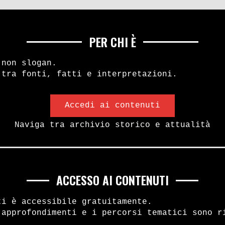
PER CHI È
 non slogan.
CONSIGLI PER GLI A
AZIO 70 PODCAST
 tra fonti, fatti e interpretazioni.
Accedi ai contenuti
Naviga tra archivio storico e attualità
ACCESSO AI CONTENUTI
IL PROGETTO SPAZIO70
ti è accessibile gratuitamente.
 approfondimenti e i percorsi tematici sono r
ABBONAMENTI