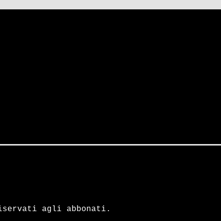
CQUISTI
ABBONAMENTI
Iscriviti alla Newsletter
Il nostro lavoro richiede
tempo, ricerca e
indipendenza. Sostenere
Spazio70 significa
iservati agli abbonati.
rendere possibile