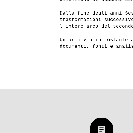
Dalla fine degli anni Se
trasformazioni successiv
l’intero arco del second
Prima linea e l’attentato
L’evasio
ad Alfredo Paolella
Battisti
Un archivio in costante 
carcere 
documenti, fonti e anali
Autonomia operaia,
Autonomi
il ’77. Prima linea
il ’77. 
e altre formazioni
e altre 
armate di sinistra
armate d
article