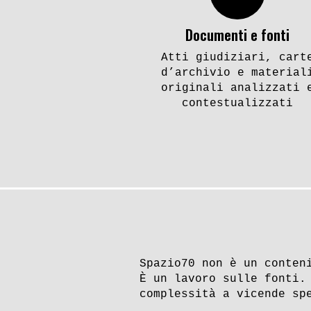
Il rapimento e l’omicidio di
Feriment
Documenti e fonti
Carlo Saronio
«Proleta
Atti giudiziari, cart
comunis
d’archivio e material
originali analizzati 
contestualizzati
ESPLORA
Spazio70 non è un conten
È un lavoro sulle fonti.
complessità a vicende sp