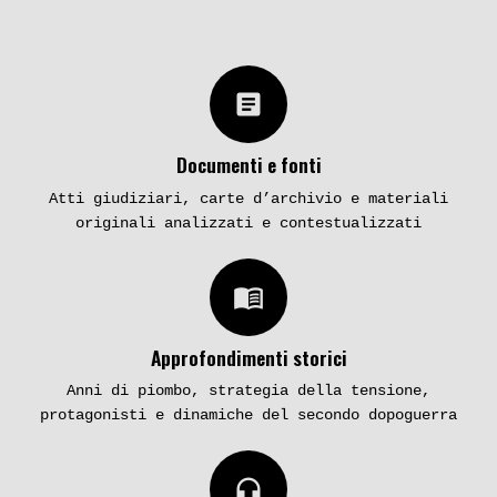
article
Documenti e fonti
Atti giudiziari, carte d’archivio e materiali
originali analizzati e contestualizzati
menu_book
Approfondimenti storici
Anni di piombo, strategia della tensione,
protagonisti e dinamiche del secondo dopoguerra
headphones