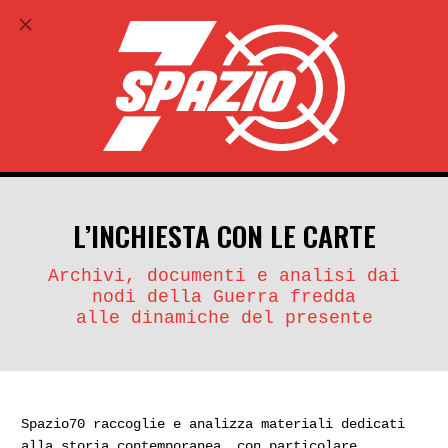
ABBONATI
search
account_circle
L’INCHIESTA CON LE CARTE
Archivi, documenti e analisi dai
nodi della Guerra fredda
alle dinamiche del presente
Spazio70 raccoglie e analizza materiali dedicati
alla storia contemporanea, con particolare