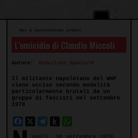
Nar e spontaneismo armato
L’omicidio di Claudio Miccoli
Autore:
Redazione Spazio70
Il militante napoletano del WWF
viene ucciso secondo modalità
particolarmente brutali da un
gruppo di fascisti nel settembre
1978
Facebook
X
Telegram
Push
WhatsApp
to
apoli, 30 settembre 1978.