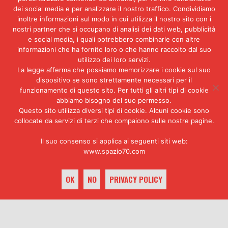
diciottenne Ernesto Nonno,
dei social media e per analizzare il nostro traffico. Condividiamo
colpisce ripetutamente Miccoli al
inoltre informazioni sul modo in cui utilizza il nostro sito con i
nostri partner che si occupano di analisi dei dati web, pubblicità
capo con un bastone, assestando
e social media, i quali potrebbero combinarle con altre
dei colpi al capo. Dei colpi
informazioni che ha fornito loro o che hanno raccolto dal suo
molto duri
.
utilizzo dei loro servizi.
Trasportato da un passante al
La legge afferma che possiamo memorizzare i cookie sul suo
Loreto Crispi e trasferito
dispositivo se sono strettamente necessari per il
d’urgenza al Cardarelli, il
funzionamento di questo sito. Per tutti gli altri tipi di cookie
abbiamo bisogno del suo permesso.
ragazzo entra in coma e muore
Questo sito utilizza diversi tipi di cookie. Alcuni cookie sono
dopo sei giorni di agonia.
collocate da servizi di terzi che compaiono sulle nostre pagine.
I medici parleranno di decesso
sopravvenuto «a causa delle
Il suo consenso si applica ai seguenti siti web:
gravissime lesioni craniche ed
www.spazio70.com
encefaliche, di natura
traumatica, per sfondamento della
OK
NO
PRIVACY POLICY
volta in sede parietale destra
alta, con frattura
pluriframmentata ed infossata
della teca, e per una vasta
keyboard_arrow_up
lacero-contusione meningo-