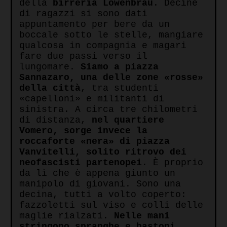
della
birreria Lowenbrau
. Decine
di ragazzi si sono dati
appuntamento per bere da un
boccale sotto le stelle, mangiare
qualcosa in compagnia e magari
fare due passi verso il
lungomare.
Siamo a piazza
Sannazaro, una delle zone «rosse»
della città
, tra studenti
«capelloni» e militanti di
sinistra. A circa tre chilometri
di distanza,
nel quartiere
Vomero, sorge invece la
roccaforte «nera» di piazza
Vanvitelli, solito ritrovo dei
neofascisti partenopei
. È proprio
da lì che è appena giunto un
manipolo di giovani. Sono una
decina, tutti a volto coperto:
fazzoletti sul viso e colli delle
maglie rialzati.
Nelle mani
stringono spranghe e bastoni
,