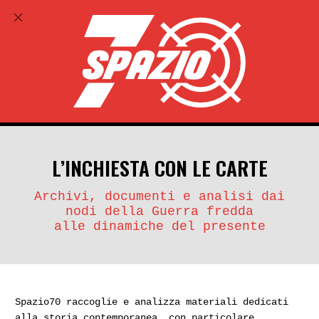
ABBONATI
search
account_circle
L’INCHIESTA CON LE CARTE
Archivi, documenti e analisi dai
nodi della Guerra fredda
alle dinamiche del presente
Spazio70 raccoglie e analizza materiali dedicati
alla storia contemporanea, con particolare