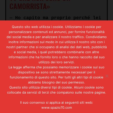
CAMORRISTA»
— Ho capito ma proprio perché lei
dice che non si è fatto pagare
Questo sito web utilizza i cookie. Utilizziamo i cookie per
con la cocaina le chiedo chi l’ha
personalizzare contenuti ed annunci, per fornire funzionalità
invitata e pagata in denari, non
dei social media e per analizzare il nostro traffico. Condividiamo
in cocaina.
inoltre informazioni sul modo in cui utilizza il nostro sito con i
nostri partner che si occupano di analisi dei dati web, pubblicità
«I proprietari dei locali».
e social media, i quali potrebbero combinarle con altre
— No. Sto parlando di Cupa
informazioni che ha fornito loro o che hanno raccolto dal suo
Capodichino, non è un locale.
utilizzo dei loro servizi.
Forse non mi sono spiegato. Sto
La legge afferma che possiamo memorizzare i cookie sul suo
parlando della festa alla quale
dispositivo se sono strettamente necessari per il
funzionamento di questo sito. Per tutti gli altri tipi di cookie
lei avrebbe partecipato a Napoli
abbiamo bisogno del suo permesso.
a Cupa Capodichino quella sera,
Questo sito utilizza diversi tipi di cookie. Alcuni cookie sono
lei non ricorda con esattezza, ha
collocate da servizi di terzi che compaiono sulle nostre pagine.
detto.
«No».
Il suo consenso si applica ai seguenti siti web:
www.spazio70.com
— Un cantante ha degli impegni,