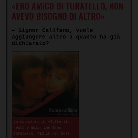
«ERO AMICO DI TURATELLO, NON
AVEVO BISOGNO DI ALTRO»
— Signor Califano, vuole
aggiungere altro a quanto ha già
dichiarato?
La copertina di «Tutto il
resto è noia» con Eros
Turatello, figlio del boss