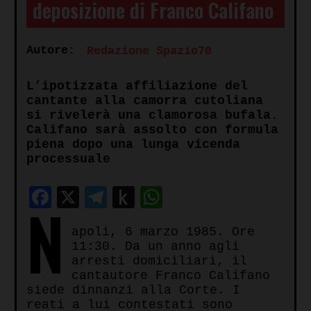
deposizione di Franco Califano
Autore:
Redazione Spazio70
L’ipotizzata affiliazione del
cantante alla camorra cutoliana
si rivelerà una clamorosa bufala.
Califano sarà assolto con formula
piena dopo una lunga vicenda
processuale
Facebook
X
Telegram
Push
WhatsApp
N
to
apoli, 6 marzo 1985. Ore
Kindle
11:30. Da un anno agli
arresti domiciliari, il
cantautore Franco Califano
siede dinnanzi alla Corte. I
reati a lui contestati sono