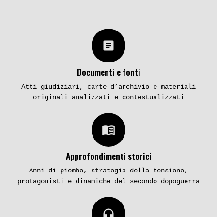
article
Documenti e fonti
Atti giudiziari, carte d’archivio e materiali
originali analizzati e contestualizzati
menu_book
Approfondimenti storici
Anni di piombo, strategia della tensione,
protagonisti e dinamiche del secondo dopoguerra
headphones