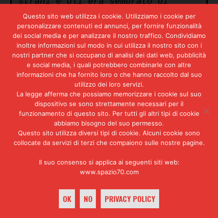
strani e gli era sembrato di
essere seguito tornando dal
Questo sito web utilizza i cookie. Utilizziamo i cookie per
lavoro quando andava a casa ed
personalizzare contenuti ed annunci, per fornire funzionalità
era stato fatto passare in
dei social media e per analizzare il nostro traffico. Condividiamo
clandestinità. Quando vidi la
inoltre informazioni sul modo in cui utilizza il nostro sito con i
Braghetti, perché venne a
nostri partner che si occupano di analisi dei dati web, pubblicità
lavorare con me nella struttura,
e social media, i quali potrebbero combinarle con altre
seppi che era lei.
informazioni che ha fornito loro o che hanno raccolto dal suo
utilizzo dei loro servizi.
Presidente:
Le parlò dei sospetti
La legge afferma che possiamo memorizzare i cookie sul suo
che aveva avuto?
dispositivo se sono strettamente necessari per il
funzionamento di questo sito. Per tutti gli altri tipi di cookie
Libera:
Non me ne parlò lei in
abbiamo bisogno del suo permesso.
modo specifico, me ne parlò la
Questo sito utilizza diversi tipi di cookie. Alcuni cookie sono
Balzerani.
collocate da servizi di terzi che compaiono sulle nostre pagine.
Presidente.
Che le disse la
Il suo consenso si applica ai seguenti siti web:
Balzerani?
www.spazio70.com
Libera:
Mi disse che era
ricercata e che aveva paura di
OK
NO
PRIVACY POLICY
essere stata seguita.