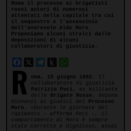
Roma il processo ai brigatisti
rossi autori di numerosi
attentati nella capitale tra cui
il sequestro e l’assassinio
dell’onorevole Aldo Moro.
Proponiamo alcuni stralci dalle
deposizioni di alcuni
collaboratori di giustizia.
Facebook
X
Telegram
Push
WhatsApp
R
to
oma
,
15 giugno 1982.
Il
Kindle
collaboratore di giustizia
Patrizio Peci
, ex militante
delle
Brigate Rosse
, depone
dinnanzi ai giudici del
Processo
Moro
.
«Durante le giornate del
rapimento – afferma Peci –, il
comportamento di Moro è sempre
stato corretto e dignitoso, assai