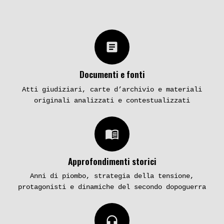
article
Documenti e fonti
Atti giudiziari, carte d’archivio e materiali
originali analizzati e contestualizzati
menu_book
Approfondimenti storici
Anni di piombo, strategia della tensione,
protagonisti e dinamiche del secondo dopoguerra
headphones