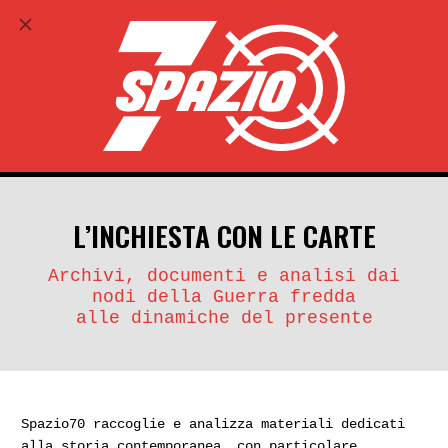
ABBONATI
search
account_circle
L’INCHIESTA CON LE CARTE
Archivi, documenti e analisi dai
nodi della Guerra fredda
alle dinamiche del presente
Spazio70 raccoglie e analizza materiali dedicati
alla storia contemporanea, con particolare