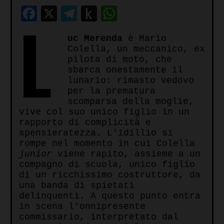
Facebook
X
Telegram
Push
WhatsApp
L
to
uc Merenda
è Mario
Kindle
Colella, un meccanico, ex
pilota di moto, che
sbarca onestamente il
lunario: rimasto vedovo
per la prematura
scomparsa della moglie,
vive col suo unico figlio in un
rapporto di complicità e
spensieratezza. L’idillio si
rompe nel momento in cui Colella
junior
viene rapito, assieme a un
compagno di scuola, unico figlio
di un ricchissimo costruttore, da
una banda di spietati
delinquenti. A questo punto entra
in scena l’onnipresente
commissario, interpretato dal