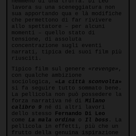
nemmeno di una truffa. Di Leo
lavora su una sceneggiatura non
sua apportando qua e là modifiche
che permettono di far rivivere
allo spettatore – per alcuni
momenti – quello stato di
tensione, di assoluta
concentrazione sugli eventi
narrati, tipica dei suoi film più
riusciti.
Tipico film sul genere
«revenge»
,
con qualche ambizione
sociologica,
«
La città sconvolta
»
si fa seguire tutto sommato bene.
La pellicola non può possedere la
forza narrativa né di
Milano
calibro 9
né di altri lavori
dello stesso
Fernando Di Leo
come
La mala ordina
o
Il boss
. La
pellicola in effetti, più che un
frutto della genuina ispirazione