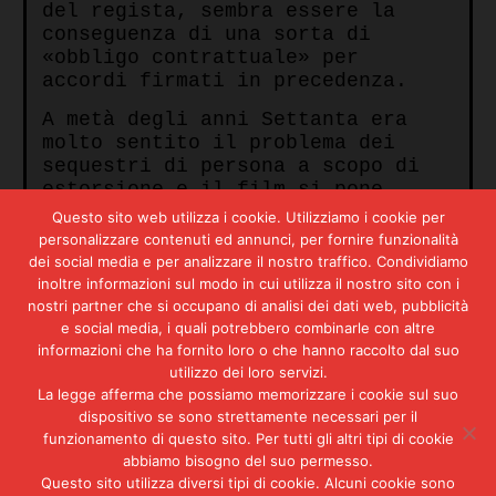
del regista, sembra essere la
conseguenza di una sorta di
«obbligo contrattuale» per
accordi firmati in precedenza.
A metà degli anni Settanta era
molto sentito il problema dei
sequestri di persona a scopo di
estorsione e il film si pone
evidentemente in questo scenario.
Questo sito web utilizza i cookie. Utilizziamo i cookie per
Interessante il contrasto di
personalizzare contenuti ed annunci, per fornire funzionalità
psicologie tra il ricco
dei social media e per analizzare il nostro traffico. Condividiamo
costruttore e l’umile meccanico
inoltre informazioni sul modo in cui utilizza il nostro sito con i
mentre meno convincente appare
nostri partner che si occupano di analisi dei dati web, pubblicità
l’inverosimiglianza con la quale
e social media, i quali potrebbero combinarle con altre
Merenda sfugge ai vari agguati
informazioni che ha fornito loro o che hanno raccolto dal suo
utilizzo dei loro servizi.
tesi dalla banda di
La legge afferma che possiamo memorizzare i cookie sul suo
sequestratori. Anche l’ipotesi
dispositivo se sono strettamente necessari per il
che una organizzazione dedita ai
funzionamento di questo sito. Per tutti gli altri tipi di cookie
sequestri, una volta scoperta,
abbiamo bisogno del suo permesso.
permetta al padre di uno dei
Questo sito utilizza diversi tipi di cookie. Alcuni cookie sono
sequestrati di entrare nel giro e