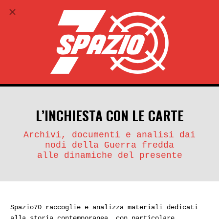
ABBONATI
search
account_circle
L’INCHIESTA CON LE CARTE
Archivi, documenti e analisi dai
nodi della Guerra fredda
alle dinamiche del presente
Spazio70 raccoglie e analizza materiali dedicati
alla storia contemporanea, con particolare