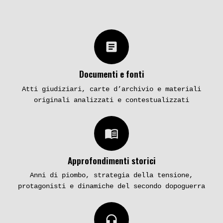
article
Documenti e fonti
Atti giudiziari, carte d’archivio e materiali
originali analizzati e contestualizzati
menu_book
Approfondimenti storici
Anni di piombo, strategia della tensione,
protagonisti e dinamiche del secondo dopoguerra
headphones