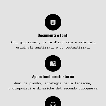
article
Documenti e fonti
Atti giudiziari, carte d’archivio e materiali
originali analizzati e contestualizzati
menu_book
Approfondimenti storici
Anni di piombo, strategia della tensione,
protagonisti e dinamiche del secondo dopoguerra
headphones