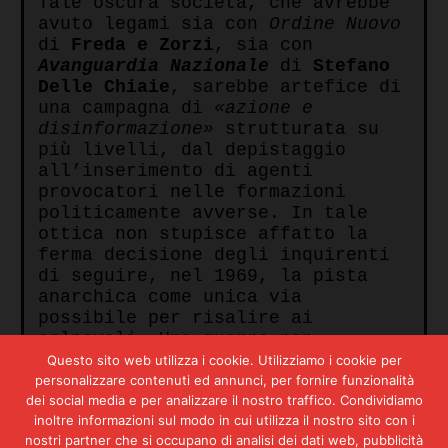
Tale oscura società, che avrebbe
avuto legami sia con
Ordine Nuovo
di
Freda e Zorzi
, sia con
Avanguardia Nazionale
di
Stefano
Delle Chiaie
, sarebbe artefice di
una campagna di
«azione e
disinformazione»
strutturata su
più livelli, dal depistaggio
all’inserimento di agenti
provocatori nelle formazioni
politicamente avverse. In tale
ottica non stupisce affatto la
ferma decisione degli inquirenti
di seguire, nel 1969, la pista
anarchica come unica via
possibile per risalire ai
colpevoli. Una guerra non
convenzionale sarebbe dunque
Questo sito web utilizza i cookie. Utilizziamo i cookie per
stata messa in atto in Italia
personalizzare contenuti ed annunci, per fornire funzionalità
dalla più grande entità
dei social media e per analizzare il nostro traffico. Condividiamo
inoltre informazioni sul modo in cui utilizza il nostro sito con i
geopolitica del globo, quella che
nostri partner che si occupano di analisi dei dati web, pubblicità
ha il totale controllo del blocco