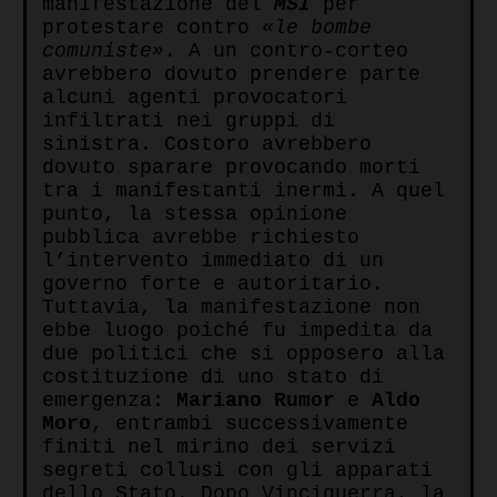
manifestazione del
MSI
per
protestare contro
«le bombe
comuniste»
. A un contro-corteo
avrebbero dovuto prendere parte
alcuni agenti provocatori
infiltrati nei gruppi di
sinistra. Costoro avrebbero
dovuto sparare provocando morti
tra i manifestanti inermi. A quel
punto, la stessa opinione
pubblica avrebbe richiesto
l’intervento immediato di un
governo forte e autoritario.
Tuttavia, la manifestazione non
ebbe luogo poiché fu impedita da
due politici che si opposero alla
costituzione di uno stato di
emergenza:
Mariano Rumor
e
Aldo
Moro
, entrambi successivamente
finiti nel mirino dei servizi
segreti collusi con gli apparati
dello Stato. Dopo Vinciguerra, la