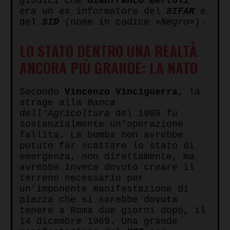
giudici che
Gianfranco Bertoli
era un ex informatore del
SIFAR
e
del
SID
(nome in codice
«Negro»
).
LO STATO DENTRO UNA REALTÀ
ANCORA PIÙ GRANDE: LA NATO
Secondo
Vincenzo Vinciguerra
, la
strage alla
Banca
dell’Agricoltura
del 1969 fu
sostanzialmente un’operazione
fallita. La bomba non avrebbe
potuto far scattare lo stato di
emergenza, non direttamente, ma
avrebbe invece dovuto creare il
terreno necessario per
un’imponente manifestazione di
piazza che si sarebbe dovuta
tenere a Roma due giorni dopo, il
14 dicembre 1969. Una grande