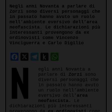
Negli anni Novanta a parlare di
Zorzi sono diversi personaggi che
in passato hanno avuto un ruolo
nell’ambiente eversivo dell’area
neofascista. Le dichiarazioni più
interessanti provengono da ex
ordinovisti come Vincenzo
Vinciguerra e Carlo Digilio
Facebook
X
Telegram
Push
WhatsApp
N
to
egli anni Novanta a
Kindle
parlare di
Zorzi
sono
diversi personaggi che
in passato hanno avuto
un ruolo nell’ambiente
eversivo dell’
area
neofascista
. Le
dichiarazioni più interessanti
provengono da
ex ordinovisti
come