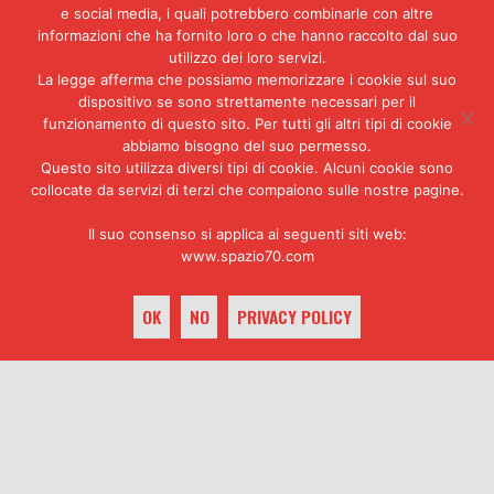
e social media, i quali potrebbero combinarle con altre
occidentale del pianeta: Gli
informazioni che ha fornito loro o che hanno raccolto dal suo
Stati Uniti d’America, con la
utilizzo dei loro servizi.
servile complicità di alcuni
La legge afferma che possiamo memorizzare i cookie sul suo
forti elementi dei servizi
dispositivo se sono strettamente necessari per il
segreti italiani e della potente
funzionamento di questo sito. Per tutti gli altri tipi di cookie
Loggia P2
.
abbiamo bisogno del suo permesso.
Questo sito utilizza diversi tipi di cookie. Alcuni cookie sono
Questo è il disegno criminale che
collocate da servizi di terzi che compaiono sulle nostre pagine.
secondo Vinciguerra sarebbe alla
base della
strage di Piazza
Il suo consenso si applica ai seguenti siti web:
Fontana
. Egli tuttavia, non è un
www.spazio70.com
pentito né tantomeno un semplice
dissociato. La sua intenzione non
è quella di collaborare con le
OK
NO
PRIVACY POLICY
istituzioni: anzi, lui afferma di
essere in guerra contro lo Stato
e di continuare a combattere le
keyboard_arrow_up
proprie battaglie anche tra le
mura di un carcere. Le ammissioni
di responsabilità, le rivelazioni
sulla destra eversiva e le