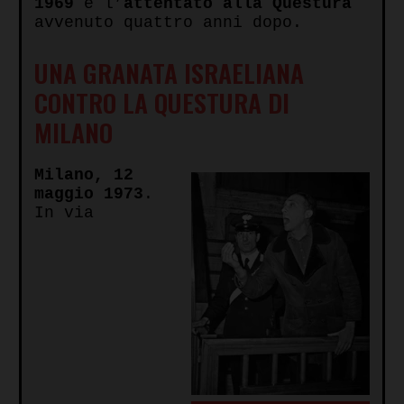
1969
e l’
attentato alla Questura
avvenuto quattro anni dopo.
UNA GRANATA ISRAELIANA
CONTRO LA QUESTURA DI
MILANO
Milano, 12
maggio 1973
.
In via