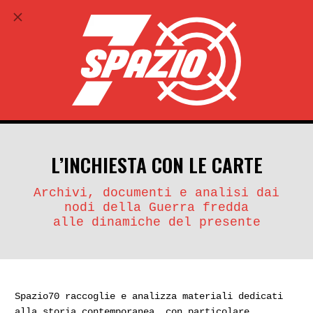
ABBONATI
search
account_circle
L’INCHIESTA CON LE CARTE
Archivi, documenti e analisi dai
nodi della Guerra fredda
alle dinamiche del presente
Spazio70 raccoglie e analizza materiali dedicati
alla storia contemporanea, con particolare