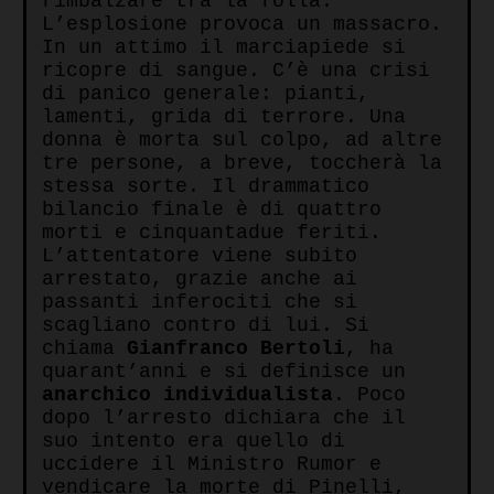
rimbalzare tra la folla.
L’esplosione provoca un massacro.
In un attimo il marciapiede si
ricopre di sangue. C’è una crisi
di panico generale: pianti,
lamenti, grida di terrore. Una
donna è morta sul colpo, ad altre
tre persone, a breve, toccherà la
stessa sorte. Il drammatico
bilancio finale è di quattro
morti e cinquantadue feriti.
L’attentatore viene subito
arrestato, grazie anche ai
passanti inferociti che si
scagliano contro di lui. Si
chiama
Gianfranco Bertoli
, ha
quarant’anni e si definisce un
anarchico individualista
. Poco
dopo l’arresto dichiara che il
suo intento era quello di
uccidere il Ministro Rumor e
vendicare la morte di Pinelli,