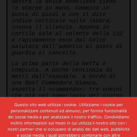
destra la dolce Anneliese tiene
le scarpe in mano, cammina in
punta di piedi e con il dito
indice verticale sulle labbra,
invoca il silenzio. Appena in
cortile sale al volante della 132
e rapidamente esce dal Celio
salutata dall’addetto al posto di
guardia al cancello.
La prima parte della beffa è
compiuta. A poche centinaia di
metri dall’ospedale, a bordo di
una Opel Commodore bianca,
aspetta il «commando»: tre uomini
che già nel pomeriggio del giorno
precedente si erano incontrati
Questo sito web utilizza i cookie. Utilizziamo i cookie per
con Anneliese. La prova consiste
personalizzare contenuti ed annunci, per fornire funzionalità
nel fatto che i cuscini di gomma
dei social media e per analizzare il nostro traffico. Condividiamo
sistemati nel bagagliaio della
inoltre informazioni sul modo in cui utilizza il nostro sito con i
132 sono stati acquistati il 13
nostri partner che si occupano di analisi dei dati web, pubblicità
agosto ai magazzini Standa della
e social media, i quali potrebbero combinarle con altre