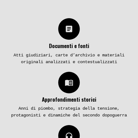
article
Documenti e fonti
Atti giudiziari, carte d’archivio e materiali
originali analizzati e contestualizzati
menu_book
Approfondimenti storici
Anni di piombo, strategia della tensione,
protagonisti e dinamiche del secondo dopoguerra
headphones