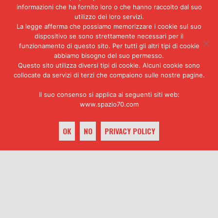
zona Talenti dal tedesco più
informazioni che ha fornito loro o che hanno raccolto dal suo
anziano. Il suo identikit è stato
utilizzo dei loro servizi.
riconosciuto dalla commessa che
La legge afferma che possiamo memorizzare i cookie sul suo
ha affermato alla polizia di
dispositivo se sono strettamente necessari per il
averglieli venduti. Tra i
funzionamento di questo sito. Per tutti gli altri tipi di cookie
abbiamo bisogno del suo permesso.
componenti del piccolo gruppo c’è
Questo sito utilizza diversi tipi di cookie. Alcuni cookie sono
il figlio di Anneliese, c’è un
collocate da servizi di terzi che compaiono sulle nostre pagine.
distinto signore sulla
sessantina, che si dice sia stato
Il suo consenso si applica ai seguenti siti web:
un fedelissimo di Kappler, e c’è
www.spazio70.com
un «terzo uomo», il personaggio
che ha funzionato da «basista» a
Roma e che ha preparato con frau
OK
NO
PRIVACY POLICY
Anneliese ogni particolare della
operazione.
keyboard_arrow_up
LA «CORSA» VERSO LA
GERMANIA
Il suo nome e la sua identità