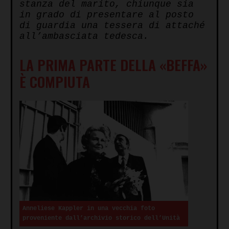
stanza del marito, chiunque sia
in grado di presentare al posto
di guardia una tessera di attaché
all’ambasciata tedesca.
LA PRIMA PARTE DELLA «BEFFA»
È COMPIUTA
Anneliese Kappler in una vecchia foto
proveniente dall’archivio storico dell’Unità