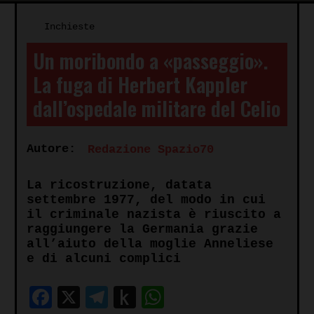
Inchieste
Un moribondo a «passeggio».
La fuga di Herbert Kappler
dall’ospedale militare del Celio
Autore:
Redazione Spazio70
La ricostruzione, datata
settembre 1977, del modo in cui
il criminale nazista è riuscito a
raggiungere la Germania grazie
all’aiuto della moglie Anneliese
e di alcuni complici
Facebook
X
Telegram
Push
WhatsApp