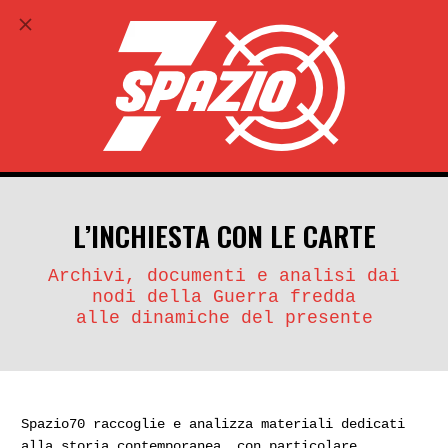
ABBONATI
search
account_circle
L’INCHIESTA CON LE CARTE
Archivi, documenti e analisi dai
nodi della Guerra fredda
alle dinamiche del presente
Spazio70 raccoglie e analizza materiali dedicati
alla storia contemporanea, con particolare