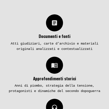
article
Documenti e fonti
Atti giudiziari, carte d’archivio e materiali
originali analizzati e contestualizzati
menu_book
Approfondimenti storici
Anni di piombo, strategia della tensione,
protagonisti e dinamiche del secondo dopoguerra
headphones