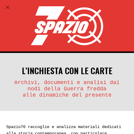
ABBONATI
search
account_circle
L’INCHIESTA CON LE CARTE
Archivi, documenti e analisi dai
nodi della Guerra fredda
alle dinamiche del presente
Spazio70 raccoglie e analizza materiali dedicati
alla storia contemporanea, con particolare