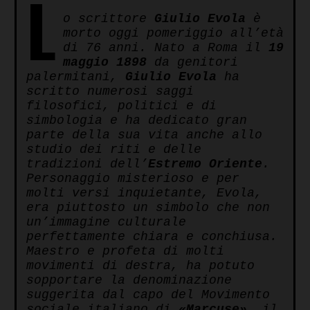
L
to
o scrittore
Giulio Evola
è
Kindle
morto oggi pomeriggio all’età
di 76 anni. Nato a Roma il
19
maggio 1898
da genitori
palermitani,
Giulio Evola
ha
scritto numerosi saggi
filosofici, politici e di
simbologia e ha dedicato gran
parte della sua vita anche allo
studio dei riti e delle
tradizioni dell’
Estremo Oriente
.
Personaggio misterioso e per
molti versi inquietante, Evola,
era piuttosto un simbolo che non
un’immagine culturale
perfettamente chiara e conchiusa.
Maestro e profeta di molti
movimenti di destra, ha potuto
sopportare la denominazione
suggerita dal capo del Movimento
sociale italiano di
«Marcuse»
, il