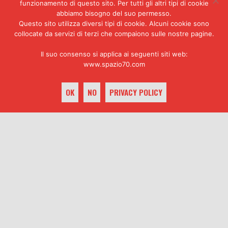
vita ma poi ha finito ben presto
funzionamento di questo sito. Per tutti gli altri tipi di cookie
per coltivare con i miti e le
abbiamo bisogno del suo permesso.
Questo sito utilizza diversi tipi di cookie. Alcuni cookie sono
suggestioni mistiche degli ultimi
collocate da servizi di terzi che compaiono sulle nostre pagine.
profeti d’Europa (in primis il
Guénon
), il particolare culto
Il suo consenso si applica ai seguenti siti web:
della sua personalità, insomma
www.spazio70.com
per diventare una piccola
maschera contraddittoria e
opposta a quelle che erano e
OK
NO
PRIVACY POLICY
restano le vere richiesta di
fondo del mondo moderno. Profeta
sconfitto, secondo la regola, ma
keyboard_arrow_up
profeta di pseudo-verità e di
altrettanto falsi miti.
31 maggio
La parola
1972. La