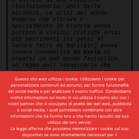
rivoluzionaria, anzi della
violenza. La crisi del mondo
moderno che altrove e
specialmente in Francia aveva
portato a visioni critiche assai
più pertinenti (si pensi al
lavoro fatto da Maritain) aveva
invece consentito ad
Evola
di
crearsi un suo mondo fantastico,
un regno dell’immaginario che
apparteneva piuttosto alla poesia
e non per nulla lo scrittore e
Questo sito web utilizza i cookie. Utilizziamo i cookie per
l’artista (era stato anche
personalizzare contenuti ed annunci, per fornire funzionalità
pittore di avanguardia) superava
dei social media e per analizzare il nostro traffico. Condividiamo
di molto il pensatore politico.
inoltre informazioni sul modo in cui utilizza il nostro sito con i
nostri partner che si occupano di analisi dei dati web, pubblicità
Partito dagli studi di
filosofia
e social media, i quali potrebbero combinarle con altre
orientale
, Giulio Evola cominciò
informazioni che ha fornito loro o che hanno raccolto dal suo
con il cambiare il nome in
utilizzo dei loro servizi.
Julius
, iniziando una lunga
La legge afferma che possiamo memorizzare i cookie sul suo
finzione che è durata tutta la
dispositivo se sono strettamente necessari per il