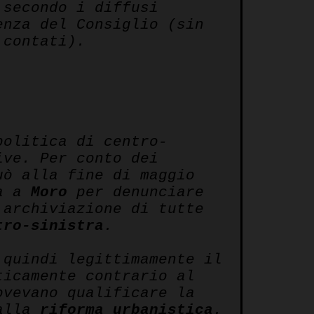
 secondo i diffusi
nza del Consiglio (sin
 contati).
politica di centro-
ive. Per conto dei
uò alla fine di maggio
ta a
Moro
per denunciare
 archiviazione di tutte
tro-sinistra
.
quindi legittimamente il
ticamente contrario al
vevano qualificare la
dalla
riforma
urbanistica
.