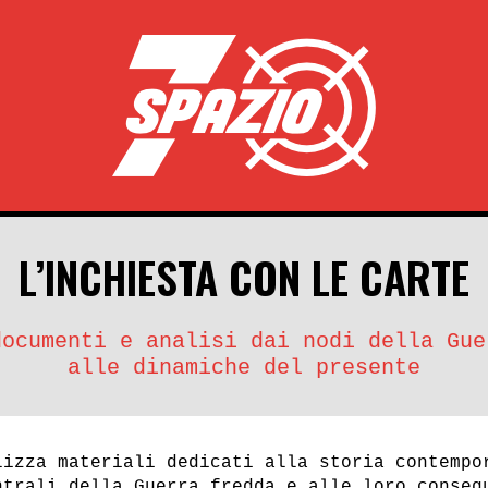
L’INCHIESTA CON LE CARTE
documenti e analisi dai nodi della Gue
alle dinamiche del presente
lizza materiali dedicati alla storia contempo
ntrali della Guerra fredda e alle loro conseg