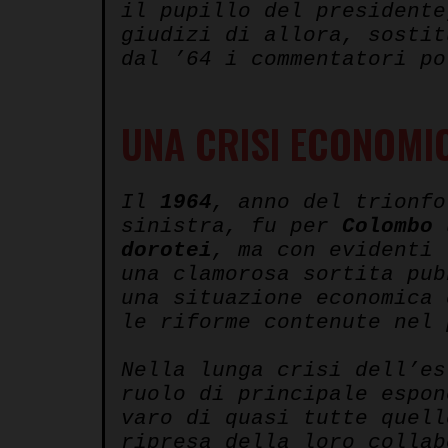
il pupillo del presidente
giudizi di allora, sosti
dal ’64 i commentatori po
UNA CRISI ECONOMI
Il
1964
, anno del trionfo
sinistra, fu per
Colombo
u
dorotei
, ma con evidenti 
una clamorosa sortita pu
una situazione economica 
le riforme contenute nel 
Nella lunga crisi dell’e
ruolo di principale espon
varo di quasi tutte quel
ripresa della loro colla