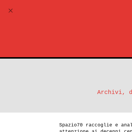
ABBONATI
Archivi, 
Spazio70 raccoglie e ana
attenzione ai decenni ce