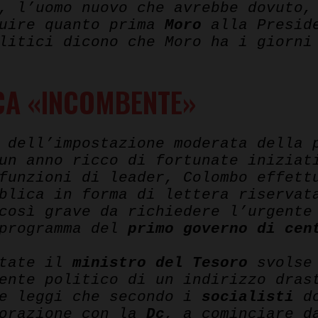
, l’uomo nuovo che avrebbe dovuto,
tuire quanto prima
Moro
alla Preside
litici dicono che Moro ha i giorni
CA «INCOMBENTE»
 dell’impostazione moderata della 
n anno ricco di fortunate iniziat
funzioni di leader, Colombo effett
bblica in forma di lettera riserva
così grave da richiedere l’urgente
programma del
primo governo di cen
state il
ministro del Tesoro
svolse 
ente politico di un indirizzo dras
le leggi che secondo i
socialisti
do
borazione con la
Dc
, a cominciare 