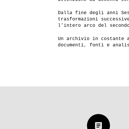
Dalla fine degli anni Se
trasformazioni successiv
l’intero arco del second
Un archivio in costante 
documenti, fonti e anali
article