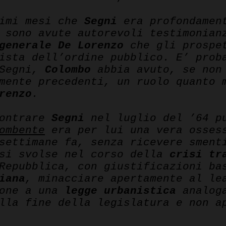
timi mesi che
Segni
era profondament
sono avute autorevoli testimonian
generale De Lorenzo
che gli prospet
ista dell’ordine pubblico. E’ prob
 Segni,
Colombo
abbia avuto, se non 
mente precedenti, un ruolo quanto 
renzo
.
contrare
Segni
nel luglio del ’64 pu
ombente
era per lui una vera ossess
settimane fa, senza ricevere sment
 si svolse nel corso della
crisi tr
Repubblica, con giustificazioni ba
iana
, minacciare apertamente al le
ione a una
legge urbanistica
analoga
lla fine della legislatura e non a