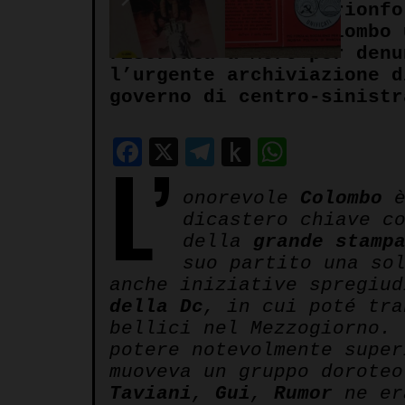
Il 1964, anno del trionfo
sinistra, fu per Colombo 
riservata a Moro per denu
l’urgente archiviazione d
governo di centro-sinistr
Facebook
X
Telegram
Push
WhatsA
L’
to
onorevole
Colombo
è
Kindle
dicastero chiave c
della
grande stamp
suo partito una so
anche iniziative spregiu
della Dc
, in cui poté tra
bellici nel Mezzogiorno.
potere notevolmente supe
muoveva un gruppo doroteo
Taviani
,
Gui
,
Rumor
ne er