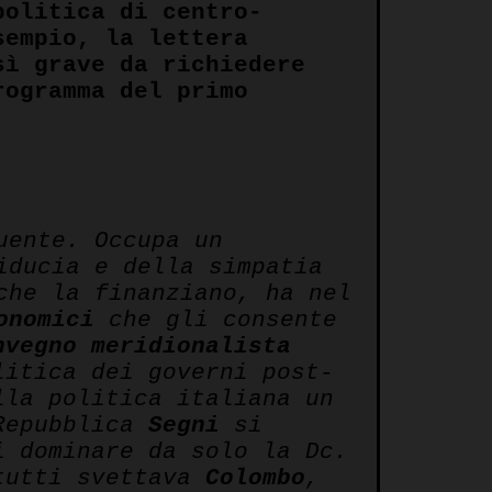
politica di centro-
sempio, la lettera
sì grave da richiedere
rogramma del primo
uente. Occupa un
iducia e della simpatia
che la finanziano, ha nel
onomici
che gli consente
nvegno meridionalista
litica dei governi post-
la politica italiana un
 Repubblica
Segni
si
i dominare da solo la Dc.
tutti svettava
Colombo
,