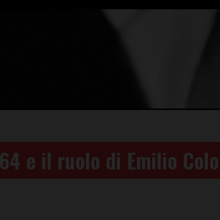
 ’64 e il ruolo di Emilio Co