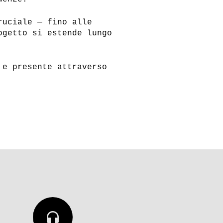
ruciale — fino alle
ogetto si estende lungo
 e presente attraverso
headphones