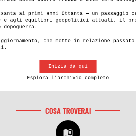
ssanta ai primi anni Ottanta — un passaggio c
e e agli equilibri geopolitici attuali, il pr
o dopoguerra.
aggiornamento, che mette in relazione passato
si.
Inizia da qui
Esplora l’archivio completo
COSA TROVERAI
menu_book