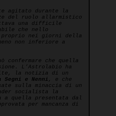
e agitato durante la
ze del ruolo allarmistico
tava una difficile
abile che nello
proprio nei giorni della
meno non inferiore a
ò confermare che quella
ione. L’Astrolabio ha
ite, la notizia di un
a Segni e Nenni
, e che
sate sulla minaccia di un
ader socialista la
 a quella presentata dal
pprovata per mancanza di