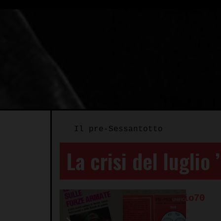
Il pre-Sessantotto
La crisi del luglio
Autore:
Redazione Spazio70