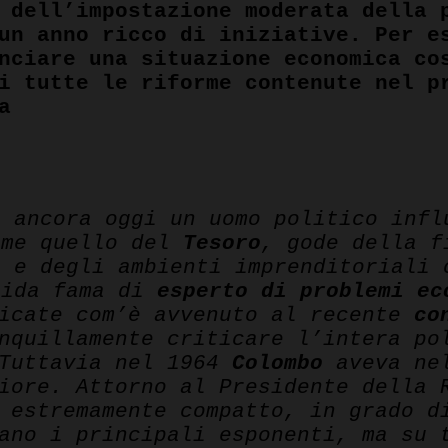
 dell’impostazione moderata della 
un anno ricco di iniziative. Per e
nciare una situazione economica co
i tutte le riforme contenute nel p
a
pp
 ancora oggi un uomo politico infl
ome quello del
Tesoro
, gode della f
a
e degli ambienti imprenditoriali 
lida fama di
esperto di problemi ec
dicate com’è avvenuto al recente
co
nquillamente criticare l’intera po
Tuttavia nel 1964
Colombo
aveva nel
riore. Attorno al Presidente della
 estremamente compatto, in grado d
ano i principali esponenti, ma su 