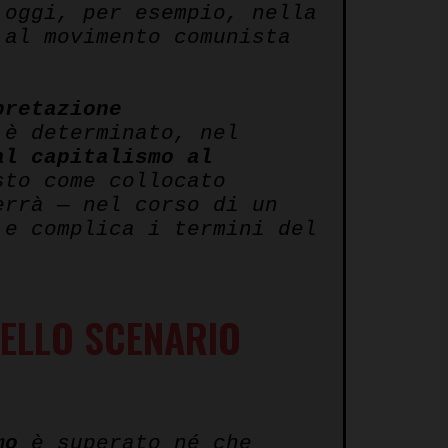
 oggi, per esempio, nella
al movimento comunista
pretazione
 è determinato, nel
al capitalismo al
sto come collocato
errà — nel corso di un
 e complica i termini del
DELLO SCENARIO
mo
è superato né che