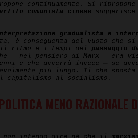
ropone continuamente. Si ripropone
artito
comunista
cinese
suggerisce 
nterpretazione gradualista e inter
ta, è conseguenza del vuoto che si
 il ritmo e i tempi del
passaggio d
che — nel pensiero di
Marx
— era vi
enni e che avverrà invece — se avv
evolmente più lungo. Il che sposta
l capitalismo al socialismo.
A POLITICA MENO RAZIONALE 
e non intendo dire né che il
marxis