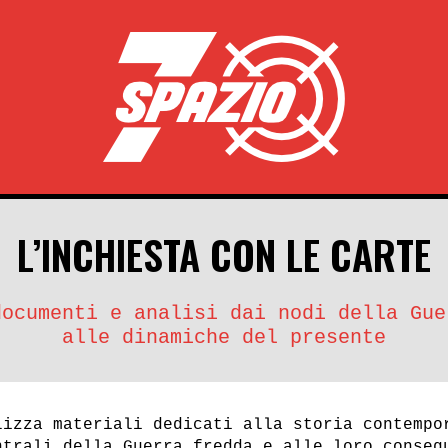
L’INCHIESTA CON LE CARTE
documenti e analisi dai nodi della Gue
alle dinamiche del presente
lizza materiali dedicati alla storia contempo
ntrali della Guerra fredda e alle loro conseg