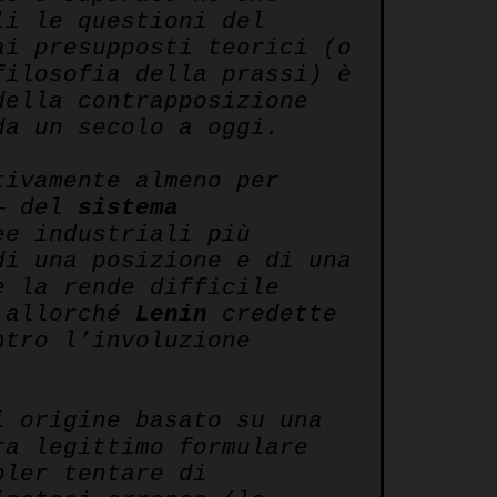
li le questioni del
ai presupposti teorici (o
filosofia della prassi) è
della contrapposizione
da un secolo a oggi.
tivamente almeno per
 — del
sistema
ee industriali più
di una posizione e di una
e la rende difficile
, allorché
Lenin
credette
ntro l’involuzione
i origine basato su una
ra legittimo formulare
oler tentare di