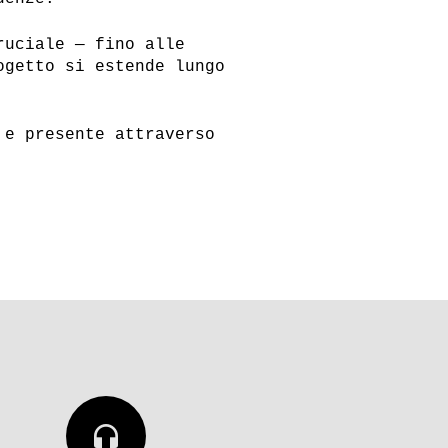
ruciale — fino alle
ogetto si estende lungo
 e presente attraverso
headphones