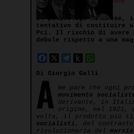
Autore:
Redazione Spazio70
Il politologo milanese, i
tentativo di costituire u
Pci. Il rischio di avere 
debole rispetto a una mag
Facebook
X
Telegram
Push
WhatsA
to
A
Di Giorgio Galli
Kindle
me pare che ogni p
movimento
socialist
derivante, in Itali
origine, nel 1921,
volta, il prodotto più t
socialisti
, del contrasto
rivoluzionaria del
marxis