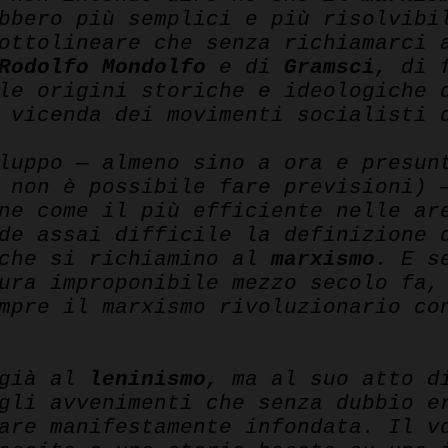
bbero più semplici e più risolvibi
ottolineare che senza richiamarci 
Rodolfo Mondolfo
e di
Gramsci
, di 
le origini storiche e ideologiche 
 vicenda dei movimenti socialisti 
luppo — almeno sino a ora e presun
à non è possibile fare previsioni)
ne come il più efficiente nelle ar
de assai difficile la definizione 
 che si richiamino al
marxismo
. E s
tura improponibile mezzo secolo fa
mpre il marxismo rivoluzionario co
 già al
leninismo
, ma al suo atto d
gli avvenimenti che senza dubbio e
are manifestamente infondata. Il v