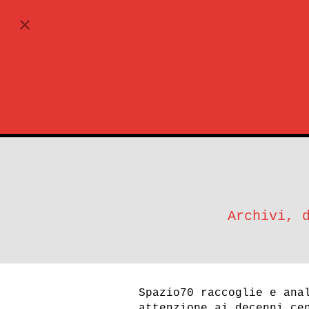
ABBONATI
Archivi, 
Spazio70 raccoglie e ana
attenzione ai decenni ce