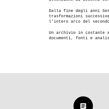
Dalla fine degli anni Se
trasformazioni successiv
l’intero arco del second
Un archivio in costante 
documenti, fonti e anali
article