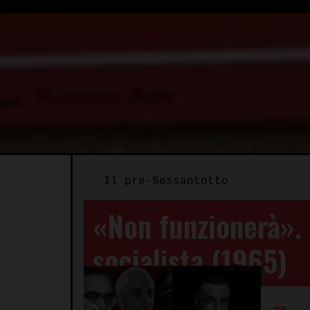
Il pre-Sessantotto
«Non funzionerà». 
socialista (1965)