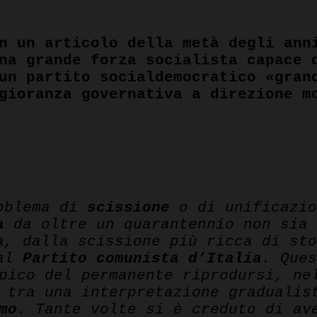
n un articolo della metà degli ann
na grande forza socialista capace 
un partito socialdemocratico «gran
gioranza governativa a direzione m
pp
roblema di
scissione
o di unificazio
a
da oltre un quarantennio non sia 
a, dalla scissione più ricca di st
 al
Partito comunista d’Italia
. Que
ipico del permanente riprodursi, n
 tra una interpretazione gradualis
mo
. Tante volte si è creduto di av