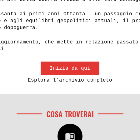
ssanta ai primi anni Ottanta — un passaggio c
e e agli equilibri geopolitici attuali, il pr
o dopoguerra.
aggiornamento, che mette in relazione passato
si.
Inizia da qui
Esplora l’archivio completo
COSA TROVERAI
menu_book