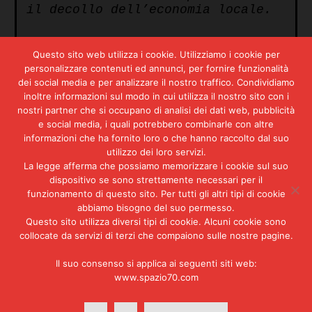
il decollo dell’economia locale.
«SI DIFFONDE NEL PAESE UN
Questo sito web utilizza i cookie. Utilizziamo i cookie per
SENSO DI SFIDUCIA NEL SISTEMA
personalizzare contenuti ed annunci, per fornire funzionalità
dei social media e per analizzare il nostro traffico. Condividiamo
PARLAMENTARE»
inoltre informazioni sul modo in cui utilizza il nostro sito con i
nostri partner che si occupano di analisi dei dati web, pubblicità
e social media, i quali potrebbero combinarle con altre
Lo scandalo del petrolio entra
informazioni che ha fornito loro o che hanno raccolto dal suo
perfettamente nel quadro.
utilizzo dei loro servizi.
L’Unione Petrolifera picchiò per
La legge afferma che possiamo memorizzare i cookie sul suo
la prima volta, e pesantemente,
dispositivo se sono strettamente necessari per il
il suo pugno sul tavolo delle
funzionamento di questo sito. Per tutti gli altri tipi di cookie
trattative tra governo e
abbiamo bisogno del suo permesso.
compagnie nel 1967 chiedendo un
Questo sito utilizza diversi tipi di cookie. Alcuni cookie sono
contributo per i maggiori oneri
collocate da servizi di terzi che compaiono sulle nostre pagine.
di trasporto del greggio che la
chiusura del canale di Suez aveva
Il suo consenso si applica ai seguenti siti web:
causato. Il governo allora
www.spazio70.com
cedette alla richiesta. In
cambio, si dice che il 5 per