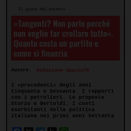
Il gioco dei potenti
«Tangenti? Non parlo perché
non voglio far crollare tutto».
Quanto costa un partito e
come si finanzia
Autore:
Redazione Spazio70
I «precedenti» degli anni
Cinquanta e Sessanta. I rapporti
con i petrolieri. Le proposte
Sturzo e Bertoldi. I costi
esorbitanti della politica
italiana nei primi anni Settanta