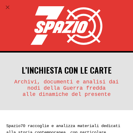
ABBONATI
search
account_circle
L’INCHIESTA CON LE CARTE
Archivi, documenti e analisi dai
nodi della Guerra fredda
alle dinamiche del presente
Spazio70 raccoglie e analizza materiali dedicati
alla storia contemporanea, con particolare