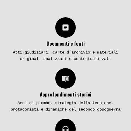
article
Documenti e fonti
Atti giudiziari, carte d’archivio e materiali
originali analizzati e contestualizzati
menu_book
Approfondimenti storici
Anni di piombo, strategia della tensione,
protagonisti e dinamiche del secondo dopoguerra
headphones