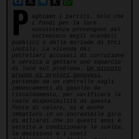
Facebook
X
Telegram
Push
WhatsApp
P
to
aghiamo i partiti. Solo che
Kindle
i fondi per la loro
sussistenza provengono dal
sottobosco degli scandali
pubblici o dalla miriade di Enti
inutili. La vicenda dei
petrolieri accusati di corruzione
è servita a gettare uno squarcio
di luce sul problema.
Un piccolo
gruppo di pretori genovesi
,
partendo da un controllo sugli
imboscamenti di gasolio da
riscaldamento, per verificare la
reale disponibilità di questa
fonte di calore, si è anche
imbattuto in un incredibile giro
di miliardi che in questi anni è
servito a condizionare le scelte,
le decisioni e i costi