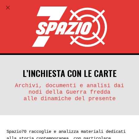
ABBONATI
search
account_circle
L’INCHIESTA CON LE CARTE
Archivi, documenti e analisi dai
nodi della Guerra fredda
alle dinamiche del presente
Spazio70 raccoglie e analizza materiali dedicati
alla storia contemporanea, con particolare