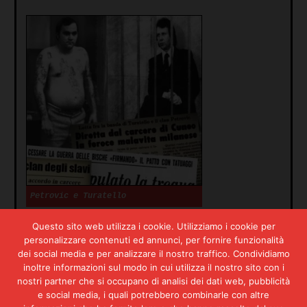
Petrovic e Turatello
Questo sito web utilizza i cookie. Utilizziamo i cookie per
Il culmine della violenza si
personalizzare contenuti ed annunci, per fornire funzionalità
raggiunge il 3 novembre 1979 con
dei social media e per analizzare il nostro traffico. Condividiamo
la strage al
ristorante «La
inoltre informazioni sul modo in cui utilizza il nostro sito con i
strega»
. Otto persone vengono
nostri partner che si occupano di analisi dei dati web, pubblicità
uccise nel locale a colpi di arma
e social media, i quali potrebbero combinarle con altre
da fuoco. L’obiettivo principale