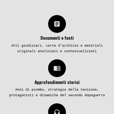
article
Documenti e fonti
Atti giudiziari, carte d’archivio e materiali
originali analizzati e contestualizzati
menu_book
Approfondimenti storici
Anni di piombo, strategia della tensione,
protagonisti e dinamiche del secondo dopoguerra
headphones