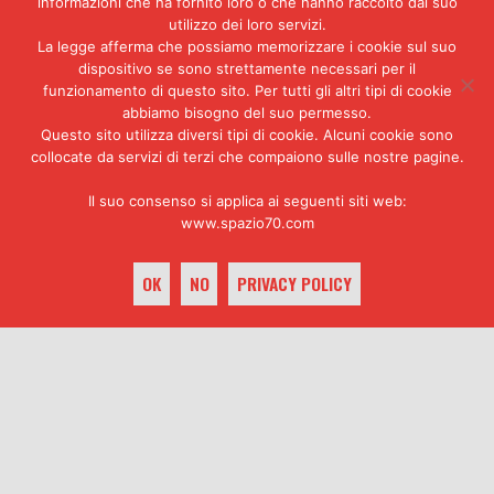
informazioni che ha fornito loro o che hanno raccolto dal suo
dei killer è il titolare,
Antonio
utilizzo dei loro servizi.
Prudente, pregiudicato legato a
La legge afferma che possiamo memorizzare i cookie sul suo
Turatello
. Tra gli assassini c’è
dispositivo se sono strettamente necessari per il
Ginetto Di Paolo
, cognato di
funzionamento di questo sito. Per tutti gli altri tipi di cookie
Draga Petrovic. Ma il mandante è
abbiamo bisogno del suo permesso.
Epaminonda, il Tebano.
Questo sito utilizza diversi tipi di cookie. Alcuni cookie sono
collocate da servizi di terzi che compaiono sulle nostre pagine.
Turatello muore a Nuoro il 17
agosto 1981 nel carcere di Badu
Il suo consenso si applica ai seguenti siti web:
‘e carros
, sventrato dalle lame
www.spazio70.com
di
Pasquale Barra
,
Vincenzo
Andraous
,
Antonino Faro
e
OK
NO
PRIVACY POLICY
Salvatore Maltese
. Petrovic
invece affronta il destino
inverso, diviene egli stesso un
boia delle carceri, proprio al
keyboard_arrow_up
fianco di uno degli aguzzini di
Francis. Il 2 marzo 1982, nel
carcere di San Vittore, Dragomir
Petrovic e Antonino Faro uccidono
il ventottenne
Sabino Falco,
sgozzandolo durante l’ora d’aria.