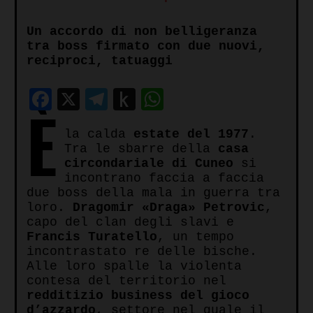
Un accordo di non belligeranza
tra boss firmato con due nuovi,
reciproci, tatuaggi
Facebook
X
Telegram
Push
WhatsApp
È
to
la calda
estate del 1977
.
Kindle
Tra le sbarre della
casa
circondariale di Cuneo
si
incontrano faccia a faccia
due boss della mala in guerra tra
loro.
Dragomir «Draga» Petrovic
,
capo del clan degli slavi e
Francis Turatello
, un tempo
incontrastato re delle bische.
Alle loro spalle la violenta
contesa del territorio nel
redditizio business del gioco
d’azzardo
, settore nel quale il