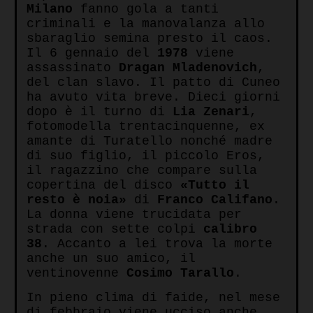
Milano
fanno gola a tanti
criminali e la manovalanza allo
sbaraglio semina presto il caos.
Il 6 gennaio del
1978
viene
assassinato
Dragan Mladenovich
,
del clan slavo. Il patto di Cuneo
ha avuto vita breve. Dieci giorni
dopo è il turno di
Lia Zenari
,
fotomodella trentacinquenne, ex
amante di Turatello nonché madre
di suo figlio, il piccolo Eros,
il ragazzino che compare sulla
copertina del disco
«Tutto il
resto è noia»
di
Franco Califano
.
La donna viene trucidata per
strada con sette colpi
calibro
38
. Accanto a lei trova la morte
anche un suo amico, il
ventinovenne
Cosimo Tarallo
.
In pieno clima di faide, nel mese
di febbraio viene ucciso anche