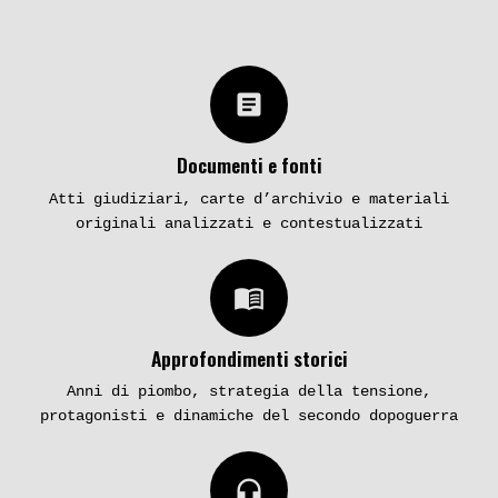
article
Documenti e fonti
Atti giudiziari, carte d’archivio e materiali
originali analizzati e contestualizzati
menu_book
Approfondimenti storici
Anni di piombo, strategia della tensione,
protagonisti e dinamiche del secondo dopoguerra
headphones