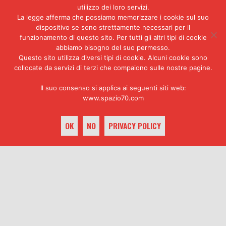
genere, delle “stangate” ormai
utilizzo dei loro servizi.
ricorrenti. La qual cosa lascia
La legge afferma che possiamo memorizzare i cookie sul suo
supporre che la maggiore
dispositivo se sono strettamente necessari per il
disponibilità al “caos felice”
funzionamento di questo sito. Per tutti gli altri tipi di cookie
nasconda in realtà un metodo
abbiamo bisogno del suo permesso.
consolidato di anestesia per
Questo sito utilizza diversi tipi di cookie. Alcuni cookie sono
collocate da servizi di terzi che compaiono sulle nostre pagine.
rendere tollerabili le molte cose
intollerabili. E mi viene in
Il suo consenso si applica ai seguenti siti web:
mente la denuncia dei sindacati
www.spazio70.com
statunitensi che, nel 1970,
definirono l’”operazione
marijuana libera” in quel Paese
OK
NO
PRIVACY POLICY
“un espediente per addormentare
sette milioni di disoccupati»
Anestestia, dunque, non soluzione di un
keyboard_arrow_up
problema o comunque tentativo serio di
soluzione.
«Certo. D’altra parte è più
facile e più popolare tentare di
tamponare le esigenze crescenti