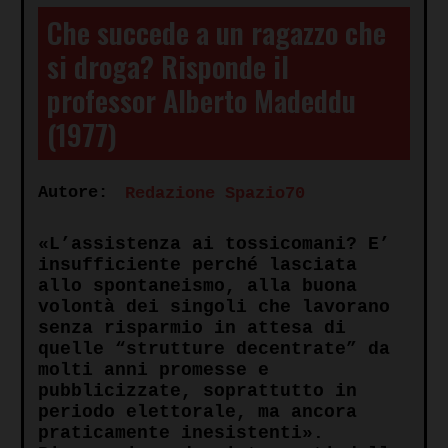
Che succede a un ragazzo che
si droga? Risponde il
professor Alberto Madeddu
(1977)
Autore:
Redazione Spazio70
«L’assistenza ai tossicomani? E’
insufficiente perché lasciata
allo spontaneismo, alla buona
volontà dei singoli che lavorano
senza risparmio in attesa di
quelle “strutture decentrate” da
molti anni promesse e
pubblicizzate, soprattutto in
periodo elettorale, ma ancora
praticamente inesistenti».