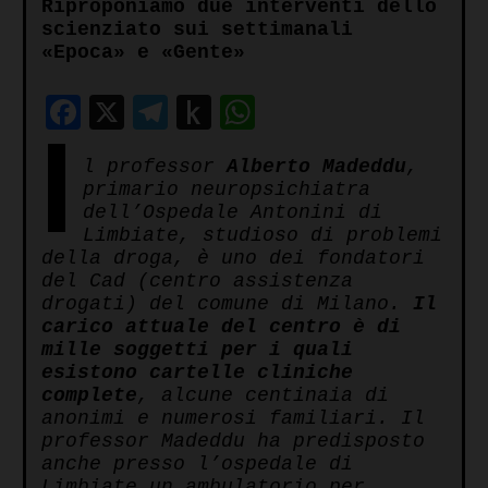
Riproponiamo due interventi dello
scienziato sui settimanali
«Epoca» e «Gente»
Facebook
X
Telegram
Push
WhatsApp
I
to
l professor
Alberto Madeddu
,
Kindle
primario neuropsichiatra
dell’Ospedale Antonini di
Limbiate, studioso di problemi
della droga, è uno dei fondatori
del Cad (centro assistenza
drogati) del comune di Milano.
Il
carico attuale del centro è di
mille soggetti per i quali
esistono cartelle cliniche
complete
, alcune centinaia di
anonimi e numerosi familiari. Il
professor Madeddu ha predisposto
anche presso l’ospedale di
Limbiate un ambulatorio per