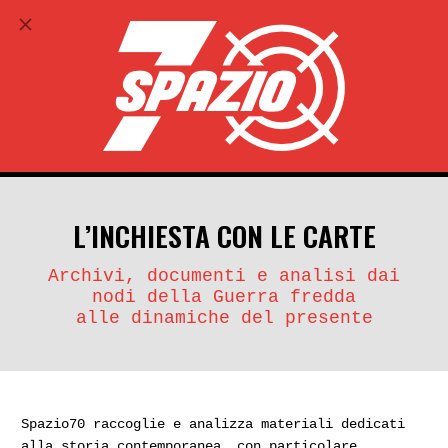
ABBONATI
search
account_circle
L’INCHIESTA CON LE CARTE
Archivi, documenti e analisi dai
nodi della Guerra fredda
alle dinamiche del presente
Spazio70 raccoglie e analizza materiali dedicati
alla storia contemporanea, con particolare