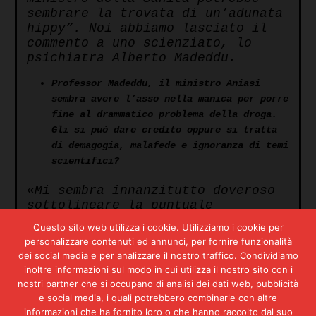
sembrare la trovata di un’adunata
hippy”. Noi abbiamo lasciato il
commento a uno scienziato, lo
psichiatra Alberto Madeddu.
Professor Madeddu, il ministro Aniasi
sembra avere l’asso nella manica per porre
fine al drammatico problema della droga.
Gli si può dare credito oppure si tratta
di demagogia, malafede e ignoranza di temi
scientifici?
«Mi sembra innanzitutto doveroso
sottolineare la puntuale
coincidenza delle “nuove”
Questo sito web utilizza i cookie. Utilizziamo i cookie per
proposte del ministro della
personalizzare contenuti ed annunci, per fornire funzionalità
Sanità, il socialista Aniasi
dei social media e per analizzare il nostro traffico. Condividiamo
(come del resto accadeva per
inoltre informazioni sul modo in cui utilizza il nostro sito con i
quelle del suo predecessore, il
nostri partner che si occupano di analisi dei dati web, pubblicità
liberale Altissimo), con
e social media, i quali potrebbero combinarle con altre
l’aumento della benzina e, in
informazioni che ha fornito loro o che hanno raccolto dal suo