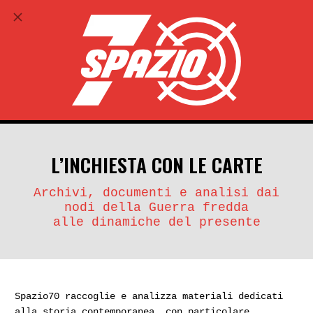
ABBONATI
search
account_circle
L’INCHIESTA CON LE CARTE
Archivi, documenti e analisi dai
nodi della Guerra fredda
alle dinamiche del presente
Spazio70 raccoglie e analizza materiali dedicati
alla storia contemporanea, con particolare