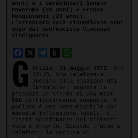
anni) e i carabinieri Donato
Poveromo (33 anni) e Franco
Dongiovanni (23 anni).
L’attentato sarà rivendicato anni
dopo dal neofascista Vincenzo
Vinciguerra.
Facebook
X
Telegram
Push
WhatsApp
G
to
orizia
,
31 maggio 1972
, ore
Kindle
22:35. Una telefonata
anonima alla Stazione dei
Carabinieri segnala la
presenza in strada di una
Fiat
500
particolarmente sospetta. A
parlare è una voce maschile con
marcata inflessione locale, a
tratti sconfinante nel dialetto
vero e proprio. Secondo l’uomo al
telefono, la vettura si