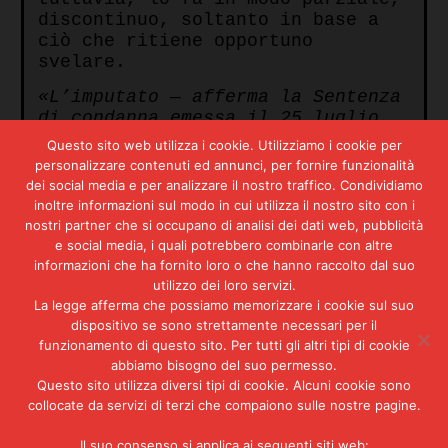
discontinuo, soltanto in base a
ciò che ritiene opportuno
svelare.
«L’imputato — afferma la Sentenza
di condanna emessa il 25 luglio
1987 dalla Corte d’Assise di
Questo sito web utilizza i cookie. Utilizziamo i cookie per
Venezia — non ha inteso rendere
personalizzare contenuti ed annunci, per fornire funzionalità
una confessione che sia
dei social media e per analizzare il nostro traffico. Condividiamo
riconoscimento di condotte
inoltre informazioni sul modo in cui utilizza il nostro sito con i
illecite, ma ha inteso assumersi
nostri partner che si occupano di analisi dei dati web, pubblicità
una responsabilità nel quadro di
e social media, i quali potrebbero combinarle con altre
una ricostruzione storica di
informazioni che ha fornito loro o che hanno raccolto dal suo
avvenimenti che lo vedono tuttora
utilizzo dei loro servizi.
convinto del valore del suo
La legge afferma che possiamo memorizzare i cookie sul suo
dispositivo se sono strettamente necessari per il
disegno politico all’interno del
funzionamento di questo sito. Per tutti gli altri tipi di cookie
quale trovano giustificazione i
abbiamo bisogno del suo permesso.
singoli episodi delittuosi
Questo sito utilizza diversi tipi di cookie. Alcuni cookie sono
contestatigli. La sua figura di
collocate da servizi di terzi che compaiono sulle nostre pagine.
soldato politico non è mai venuta
meno e mantiene intatta la sua
Il suo consenso si applica ai seguenti siti web: