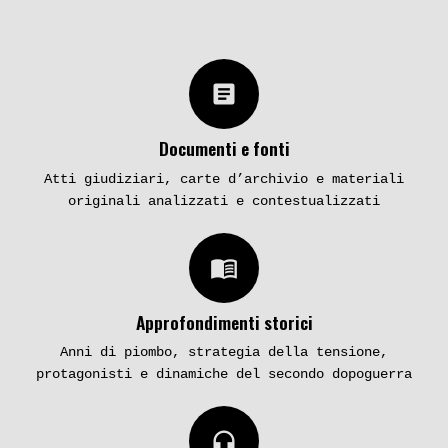
article
Documenti e fonti
Atti giudiziari, carte d’archivio e materiali
originali analizzati e contestualizzati
menu_book
Approfondimenti storici
Anni di piombo, strategia della tensione,
protagonisti e dinamiche del secondo dopoguerra
headphones