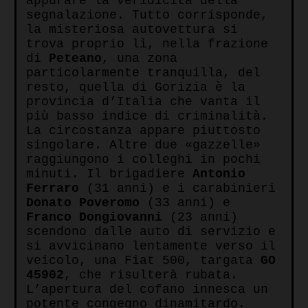
appurare la veridicità della
segnalazione. Tutto corrisponde,
la misteriosa autovettura si
trova proprio lì, nella frazione
di
Peteano
, una zona
particolarmente tranquilla, del
resto, quella di Gorizia è la
provincia d’Italia che vanta il
più basso indice di criminalità.
La circostanza appare piuttosto
singolare. Altre due «gazzelle»
raggiungono i colleghi in pochi
minuti. Il brigadiere
Antonio
Ferraro
(31 anni) e i carabinieri
Donato Poveromo
(33 anni) e
Franco Dongiovanni
(23 anni)
scendono dalle auto di servizio e
si avvicinano lentamente verso il
veicolo, una Fiat 500, targata
GO
45902
, che risulterà rubata.
L’apertura del cofano innesca un
potente congegno dinamitardo.