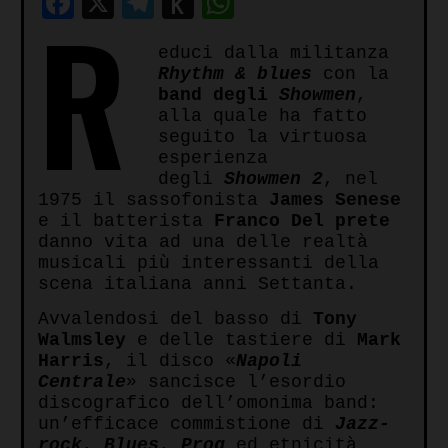
Facebook
X
Telegram
Push
WhatsApp
R
to
educi dalla militanza
Kindle
Rhythm & blues
con la
band degli
Showmen
,
alla quale ha fatto
seguito la virtuosa
esperienza
degli
Showmen 2
, nel
1975 il sassofonista
James Senese
e il batterista
Franco Del prete
danno vita ad una delle realtà
musicali più interessanti della
scena italiana anni Settanta.
Avvalendosi del basso di
Tony
Walmsley
e delle tastiere di
Mark
Harris
, il disco «
Napoli
Centrale
» sancisce l’esordio
discografico dell’omonima band:
un’efficace commistione di
Jazz-
rock
,
Blues
,
Prog
ed etnicità