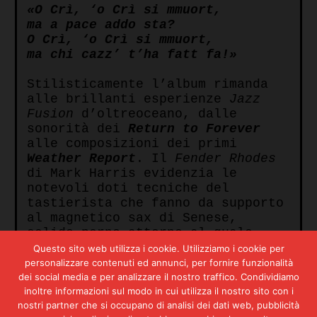
«O Crì, ‘o Crì si mmuort,
ma a pace addo sta?
O Crì, ‘o Crì si mmuort,
ma chi cazz’ t’ha fatt fa!»
Stilisticamente l’album rimanda
alle brillanti esperienze
Jazz
Fusion
d’oltreoceano, dalle
sonorità dei
Return to Forever
alle composizioni dei primi
Weather Report
. Il
Fender Rhodes
di Mark Harris evidenzia le
notevoli doti tecniche del
tastierista che fanno da supporto
al magnetico sax di Senese,
solido perno attorno al quale
ruota gran parte del disco.
Questo sito web utilizza i cookie. Utilizziamo i cookie per
Alternati a lunghi momenti
personalizzare contenuti ed annunci, per fornire funzionalità
strumentali, i brani cantati sono
dei social media e per analizzare il nostro traffico. Condividiamo
tutti in dialetto napoletano, una
inoltre informazioni sul modo in cui utilizza il nostro sito con i
nostri partner che si occupano di analisi dei dati web, pubblicità
lingua che conferisce drammatica