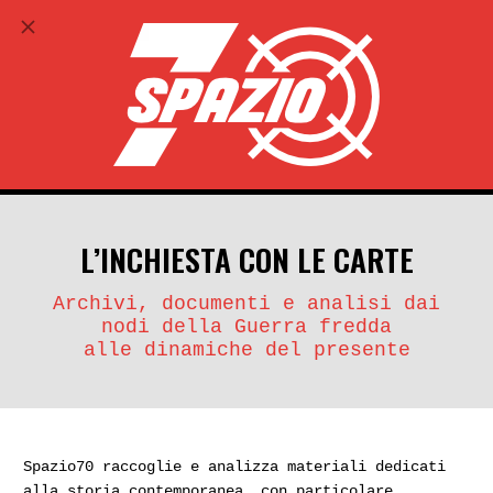
ABBONATI
search
account_circle
L’INCHIESTA CON LE CARTE
Archivi, documenti e analisi dai
nodi della Guerra fredda
alle dinamiche del presente
Spazio70 raccoglie e analizza materiali dedicati
alla storia contemporanea, con particolare