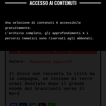
ACCESSO AI CONTENUTI
Una selezione di contenuti è accessibile
gratuitamente.
L’archivio completo, gli approfondimenti e i
Cinema e musica
percorsi tematici sono riservati agli abbonati.
Napoli centrale (1975)
Autore:
Redazione Spazio70
Il disco non racconta la città ma
la campagna, un insieme di terre
ormai desolate dopo il grande
esodo dei braccianti verso il
Nord