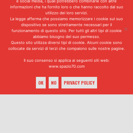
e social media, i quali potrebbero combinarle con altre
teatralità alla denuncia del
informazioni che ha fornito loro o che hanno raccolto dal suo
disagio e al racconto di un’epoca
utilizzo dei loro servizi.
segnata da grandi mutazioni umane
La legge afferma che possiamo memorizzare i cookie sul suo
e sociali.
dispositivo se sono strettamente necessari per il
funzionamento di questo sito. Per tutti gli altri tipi di cookie
abbiamo bisogno del suo permesso.
Questo sito utilizza diversi tipi di cookie. Alcuni cookie sono
collocate da servizi di terzi che compaiono sulle nostre pagine.
Non contate su
Cannibal
Il suo consenso si applica ai seguenti siti web:
di noi, di
holocaust, di
Sergio Nuti
Ruggero
www.spazio70.com
(1978)
Deodato (1980)
OK
NO
PRIVACY POLICY
ARTICOLI CORRELATI
keyboard_arrow_up
Cinema e musica
Cinema e musica