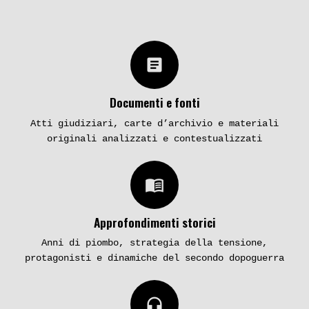
article
Documenti e fonti
Atti giudiziari, carte d’archivio e materiali
originali analizzati e contestualizzati
menu_book
Approfondimenti storici
Anni di piombo, strategia della tensione,
protagonisti e dinamiche del secondo dopoguerra
headphones