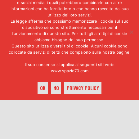
e social media, i quali potrebbero combinarle con altre
dell’informazione”, del “mass
informazioni che ha fornito loro o che hanno raccolto dal suo
medium” del futuro. Noi non
utilizzo dei loro servizi.
sappiamo se questa attesa avrà
La legge afferma che possiamo memorizzare i cookie sul suo
un’adeguata risposta nel
dispositivo se sono strettamente necessari per il
pubblico, già sottoposto a molti
funzionamento di questo sito. Per tutti gli altri tipi di cookie
richiami, troppi forse; né
abbiamo bisogno del suo permesso.
sappiamo se questo nuovo mezzo si
Questo sito utilizza diversi tipi di cookie. Alcuni cookie sono
affiancherà pacifico ad altri
collocate da servizi di terzi che compaiono sulle nostre pagine.
preesistenti, o ne soppianterà o
metterà in difficoltà
Il suo consenso si applica ai seguenti siti web:
qualcheduno».
www.spazio70.com
OK
NO
PRIVACY POLICY
Commedie sexy
e «Africa
Tomas Milian:
keyboard_arrow_up
movies». La
«Ho capito che
scure censoria
dovevo fare
del
l’attore con
procuratore
la morte di
Massimo Donato
mio padre»