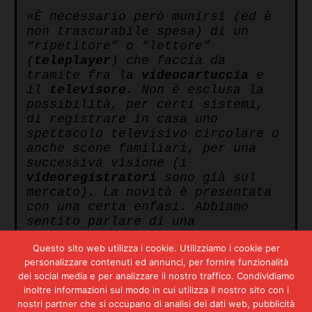
«È necessario però munirsi (ed è
non trascurabile spesa) di un
“ripetitore” o “lettore”
(
teleplayer
) che faccia da
tramite fra la
videocartuccia
e
il
televisore
. Non è esclusa la
possibilità, per certi sistemi,
di registrare in casa uno
spettacolo televisivo circolare o
anche scene familiari, per una
successiva visione (i
videoregistratori
sono già sul
mercato). La novità è presentata
con una certa enfasi. Abbiamo
sentito parlare di una
“rivoluzione delle
Questo sito web utilizza i cookie. Utilizziamo i cookie per
videocassette”
, di un nuovo
personalizzare contenuti ed annunci, per fornire funzionalità
“supporto per il pensiero umano”,
dei social media e per analizzare il nostro traffico. Condividiamo
così come abbiamo letto da
inoltre informazioni sul modo in cui utilizza il nostro sito con i
un’altra parte di un “ciclone
nostri partner che si occupano di analisi dei dati web, pubblicità
tecnologico”, dell’ “esplosione