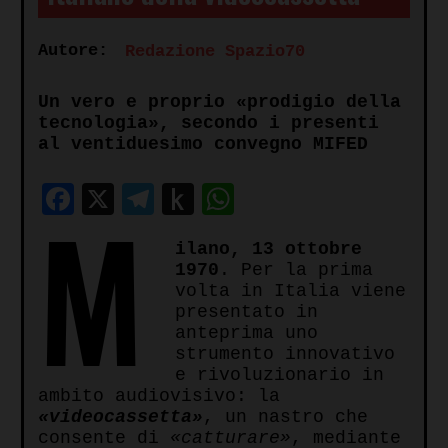
Autore:
Redazione Spazio70
Un vero e proprio «prodigio della
tecnologia», secondo i presenti
al ventiduesimo convegno MIFED
Facebook
X
Telegram
Push
WhatsApp
M
to
ilano, 13 ottobre
Kindle
1970
. Per la prima
volta in Italia viene
presentato in
anteprima uno
strumento innovativo
e rivoluzionario in
ambito audiovisivo: la
«videocassetta»
, un nastro che
consente di
«catturare»
, mediante