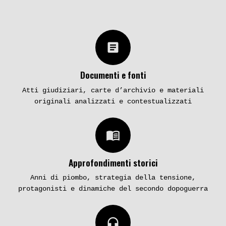
article
Documenti e fonti
Atti giudiziari, carte d’archivio e materiali
originali analizzati e contestualizzati
menu_book
Approfondimenti storici
Anni di piombo, strategia della tensione,
protagonisti e dinamiche del secondo dopoguerra
headphones