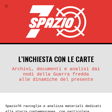
ABBONATI
search
account_circle
L’INCHIESTA CON LE CARTE
Archivi, documenti e analisi dai
nodi della Guerra fredda
alle dinamiche del presente
Spazio70 raccoglie e analizza materiali dedicati
alla storia contemporanea, con particolare