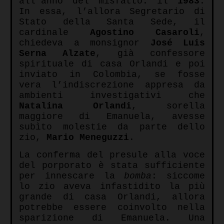
all’anno del misfatto: il
1983
.
In essa, l’allora Segretario di
Stato della Santa Sede, il
cardinale
Agostino Casaroli
,
chiedeva a monsignor
José Luis
Serna Alzate
, già confessore
spirituale di casa Orlandi e poi
inviato in Colombia, se fosse
vera l’indiscrezione appresa da
ambienti investigativi che
Natalina Orlandi
, sorella
maggiore di Emanuela, avesse
subìto molestie da parte dello
zio,
Mario Meneguzzi
.
La conferma del presule alla voce
del porporato è stata sufficiente
per innescare la
bomba
: siccome
lo zio aveva infastidito la più
grande di casa Orlandi, allora
potrebbe essere coinvolto nella
sparizione di Emanuela. Una