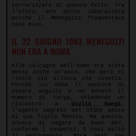
terrorizzata di questo fatto. Tra
l’altro, ero molto imbarazzata
perché il Meneguzzi frequentava
casa mia».
IL 22 GIUGNO 1983 MENEGUZZI
NON ERA A ROMA
Alle calcagna dell’uomo era stata
messa anche un’auto, che però si
rivelò più allocca che civetta.
Perché lui ebbe il sentore di
essere seguito e ne annotò il
numero di targa, chiedendo un
riscontro a
Giulio Gangi
,
l’agente segreto del SISDe amico
di sua figlia Monica. Ma questo,
invece di negare da buon
007
,
confermò i sospetti. E così saltò
il pedinamento.
Sica
però non