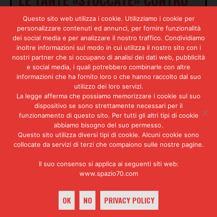
LA PISTA FAMILIARE
Questo sito web utilizza i cookie. Utilizziamo i cookie per
personalizzare contenuti ed annunci, per fornire funzionalità
dei social media e per analizzare il nostro traffico. Condividiamo
inoltre informazioni sul modo in cui utilizza il nostro sito con i
nostri partner che si occupano di analisi dei dati web, pubblicità
e social media, i quali potrebbero combinarle con altre
informazioni che ha fornito loro o che hanno raccolto dal suo
utilizzo dei loro servizi.
La legge afferma che possiamo memorizzare i cookie sul suo
dispositivo se sono strettamente necessari per il
funzionamento di questo sito. Per tutti gli altri tipi di cookie
abbiamo bisogno del suo permesso.
Questo sito utilizza diversi tipi di cookie. Alcuni cookie sono
Procura della Repubblica presso il Tribunale di
collocate da servizi di terzi che compaiono sulle nostre pagine.
Roma, Ercole Orlandi, 1 dicembre 1987
Il suo consenso si applica ai seguenti siti web:
Queste parole sono molto
www.spazio70.com
importanti. Perché smentiscono le
affermazioni circolate in questi
OK
NO
PRIVACY POLICY
giorni su alcune testate, secondo
le quali
Meneguzzi
avrebbe detto