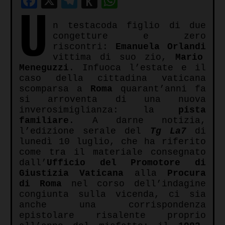
Facebook
X
Telegram
Push
WhatsApp
U
to
n testacoda figlio di due
Kindle
congetture e zero
riscontri:
Emanuela Orlandi
vittima di suo zio,
Mario
Meneguzzi
. Infuoca l’estate e il
caso della cittadina vaticana
scomparsa a
Roma
quarant’anni fa
si arroventa di una nuova
inverosimiglianza: la
pista
familiare
.
A darne notizia,
l’edizione serale del
Tg La7
di
lunedì 10 luglio, che ha riferito
come tra il materiale consegnato
dall’
Ufficio del Promotore di
Giustizia Vaticana
alla
Procura
di Roma
nel corso dell’indagine
congiunta sulla vicenda, ci sia
anche una corrispondenza
epistolare risalente proprio