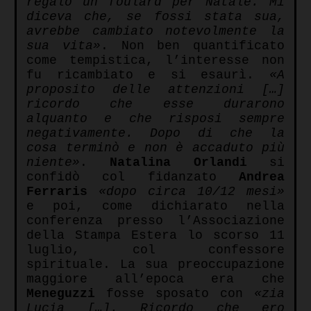
regalò un foulard per Natale. Mi
diceva che, se fossi stata sua,
avrebbe cambiato notevolmente la
sua vita»
.
Non ben quantificato
come tempistica, l’interesse non
fu ricambiato e si esaurì.
«
A
proposito delle attenzioni […]
ricordo che esse durarono
alquanto e che risposi sempre
negativamente. Dopo di che la
cosa terminò e non è accaduto più
niente»
.
Natalina Orlandi
si
confidò col fidanzato
Andrea
Ferraris
«
dopo circa 10/12 mesi»
e poi, come dichiarato nella
conferenza presso l’Associazione
della Stampa Estera lo scorso 11
luglio, col confessore
spirituale.
La sua preoccupazione
maggiore all’epoca era che
Meneguzzi
fosse sposato con
«
zia
Lucia […]. Ricordo che ero