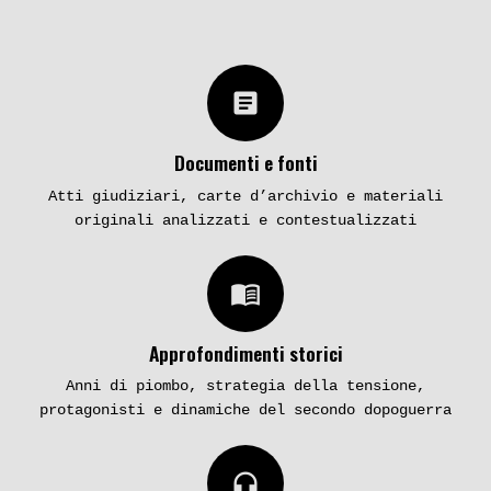
article
Documenti e fonti
Atti giudiziari, carte d’archivio e materiali
originali analizzati e contestualizzati
menu_book
Approfondimenti storici
Anni di piombo, strategia della tensione,
protagonisti e dinamiche del secondo dopoguerra
headphones