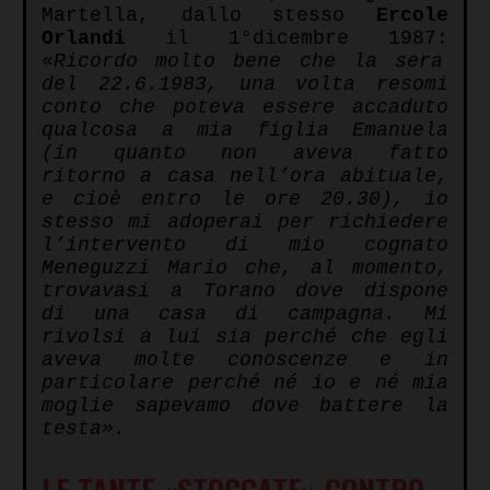
Martella, dallo stesso
Ercole
Orlandi
il 1°dicembre 1987:
«Ricordo molto bene che la sera
del 22.6.1983, una volta resomi
conto che poteva essere accaduto
qualcosa a mia figlia Emanuela
(in quanto non aveva fatto
ritorno a casa nell’ora abituale,
e cioè entro le ore 20.30), io
stesso mi adoperai per richiedere
l’intervento di mio cognato
Meneguzzi Mario che, al momento,
trovavasi a Torano dove dispone
di una casa di campagna. Mi
rivolsi a lui sia perché che egli
aveva molte conoscenze e in
particolare perché né io e né mia
moglie sapevamo dove battere la
testa».
LE TANTE «STOCCATE» CONTRO