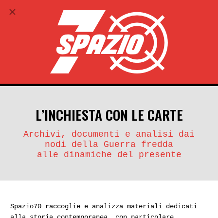
ABBONATI
search
account_circle
L’INCHIESTA CON LE CARTE
Archivi, documenti e analisi dai
nodi della Guerra fredda
alle dinamiche del presente
Spazio70 raccoglie e analizza materiali dedicati
alla storia contemporanea, con particolare