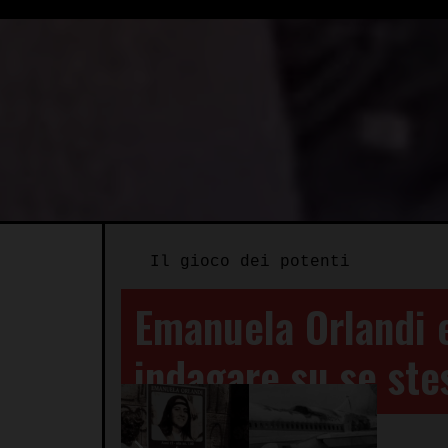
Il gioco dei potenti
Emanuela Orlandi e
indagare su se ste