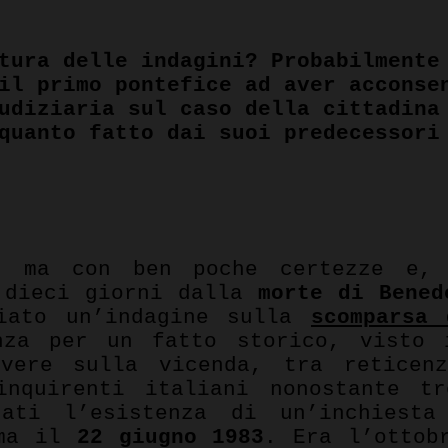
tura delle indagini? Probabilmente
il primo pontefice ad aver acconse
udiziaria sul caso della cittadina
quanto fatto dai suoi predecessori
pp
, ma con ben poche certezze e,
 dieci giorni dalla
morte di Bened
ciato un’indagine sulla
scomparsa 
nza per un fatto storico, visto 
evere sulla vicenda, tra reticenz
inquirenti italiani nonostante t
rati l’esistenza di un’inchiesta
oma il
22 giugno 1983
. Era l’ottob