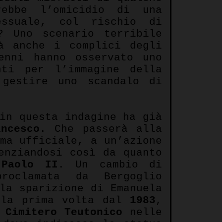
rebbe l’omicidio di una
essuale, col rischio di
? Uno scenario terribile
tà anche i complici degli
enni hanno osservato uno
nti per l’immagine della
 gestire uno scandalo di
in questa indagine ha già
ancesco
. Che passerà alla
ma ufficiale, a un’azione
enziandosi così da quanto
 Paolo II
. Un cambio di
roclamata da Bergoglio
la sparizione di Emanuela
 la prima volta dal
1983
,
l
Cimitero
Teutonico
nelle