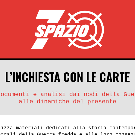
L’INCHIESTA CON LE CARTE
documenti e analisi dai nodi della Gue
alle dinamiche del presente
lizza materiali dedicati alla storia contempo
ntrali della Guerra fredda e alle loro conseg