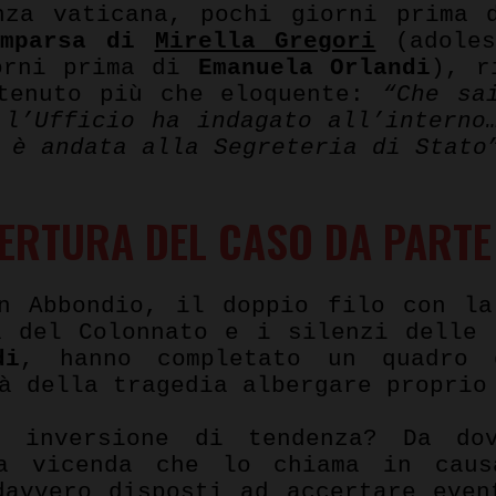
nza vaticana, pochi giorni prima 
omparsa di
Mirella Gregori
(adoles
iorni prima di
Emanuela Orlandi
), r
ntenuto più che eloquente:
“
Che sa
 l’Ufficio ha indagato all’interno
 è andata alla Segreteria di Stato
PERTURA DEL CASO DA PARTE
on Abbondio, il doppio filo con l
a del Colonnato e i silenzi delle 
di
, hanno completato un quadro 
à della tragedia albergare proprio
a inversione di tendenza? Da do
 vicenda che lo chiama in caus
davvero disposti ad accertare even