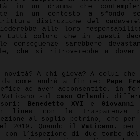
ità in un dramma che contemple
ente in un contesto a sfondo s
irittura distruzione del cadavere
ioderebbe alle loro responsabili
è tutti coloro che in questi dec
le conseguenze sarebbero devasta
le, che si ritroverebbe a dover
 novità? A chi giova? A colui che 
e da come andrà a finire:
Papa
Fr
tefice ad aver acconsentito, in for
 Vaticano sul
caso Orlandi
, differ
ssori:
Benedetto XVI
e
Giovanni
in linea con la trasparenza p
lezione al soglio petrino, che per 
nel 2019. Quando il
Vaticano
, per
e con l’ispezione di due tombe de