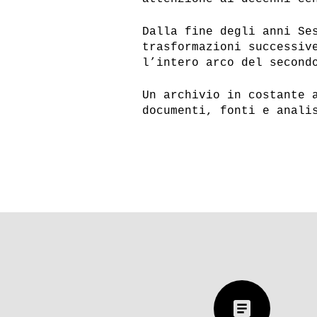
Dalla fine degli anni Se
trasformazioni successiv
l’intero arco del second
Un archivio in costante 
documenti, fonti e anali
article