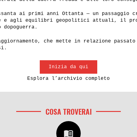
ssanta ai primi anni Ottanta — un passaggio c
e e agli equilibri geopolitici attuali, il pr
o dopoguerra.
aggiornamento, che mette in relazione passato
si.
Inizia da qui
Esplora l’archivio completo
COSA TROVERAI
menu_book