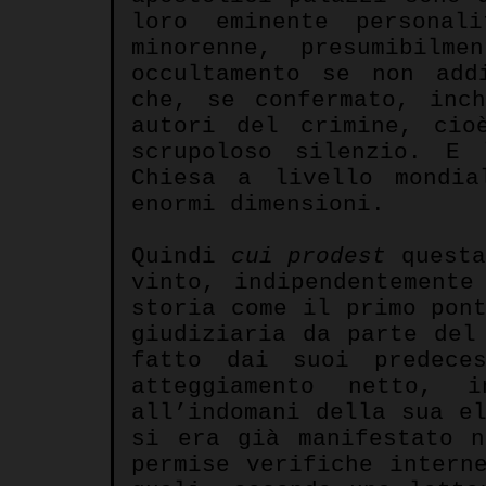
loro eminente personal
minorenne, presumibilm
occultamento se non add
che, se confermato, inch
autori del crimine, cio
scrupoloso silenzio. E 
Chiesa a livello mondia
enormi dimensioni.
Quindi
cui prodest
questa
vinto, indipendentement
storia come il primo pon
giudiziaria da parte del
fatto dai suoi predece
atteggiamento netto, 
all’indomani della sua e
si era già manifestato 
permise verifiche intern