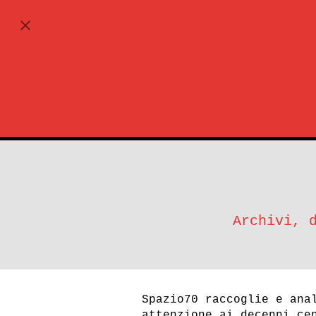
ABBONATI
Archivi, 
Spazio70 raccoglie e ana
attenzione ai decenni ce