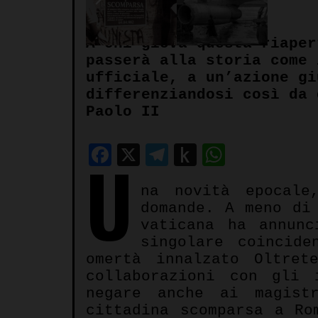
Autore:
Tommaso Nelli
A chi giova questa riaper
passerà alla storia come 
ufficiale, a un’azione gi
differenziandosi così da 
Paolo II
Facebook
X
Telegram
Push
WhatsA
U
to
na novità epocale
Kindle
domande. A meno di
vaticana ha annun
singolare coincide
omertà innalzato Oltret
collaborazioni con gli 
negare anche ai magist
cittadina scomparsa a R