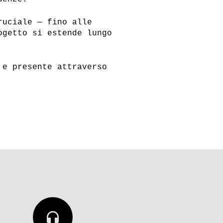
ruciale — fino alle
ogetto si estende lungo
 e presente attraverso
headphones