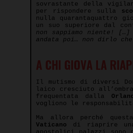
sovrastante della vigila
per rispondere sulla
sc
nulla quarantaquattro g
un suo superiore dal co
non sappiamo niente! […]
andata poi… non dirlo che
A CHI GIOVA LA RIA
Il mutismo di diversi D
laico cresciuto all’ombr
frequentata dalla
Orlan
vogliono le responsabilit
Ma allora perché quest
Vaticano
di riaprire una
apostolici palazzi sono 