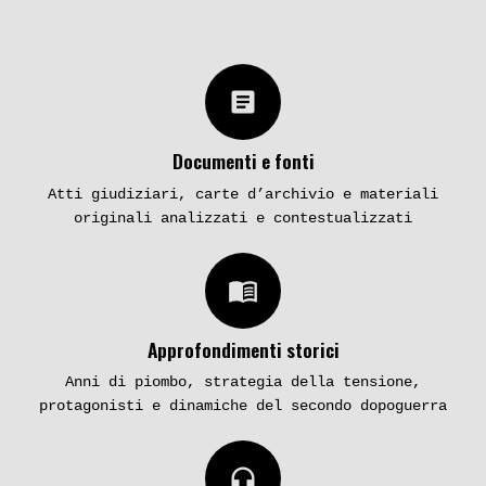
article
Documenti e fonti
Atti giudiziari, carte d’archivio e materiali
originali analizzati e contestualizzati
menu_book
Approfondimenti storici
Anni di piombo, strategia della tensione,
protagonisti e dinamiche del secondo dopoguerra
headphones