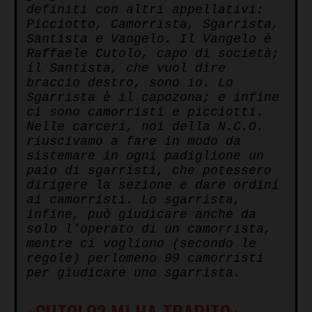
definiti con altri appellativi:
Picciotto, Camorrista, Sgarrista,
Santista e Vangelo. Il Vangelo è
Raffaele Cutolo, capo di società;
il Santista, che vuol dire
braccio destro, sono io. Lo
Sgarrista è il capozona; e infine
ci sono camorristi e picciotti.
Nelle carceri, noi della N.C.O.
riuscivamo a fare in modo da
sistemare in ogni padiglione un
paio di sgarristi, che potessero
dirigere la sezione e dare ordini
ai camorristi. Lo sgarrista,
infine, può giudicare anche da
solo l’operato di un camorrista,
mentre ci vogliono (secondo le
regole) perlomeno 99 camorristi
per giudicare uno sgarrista.
«CUTOLO? MI HA TRADITO»