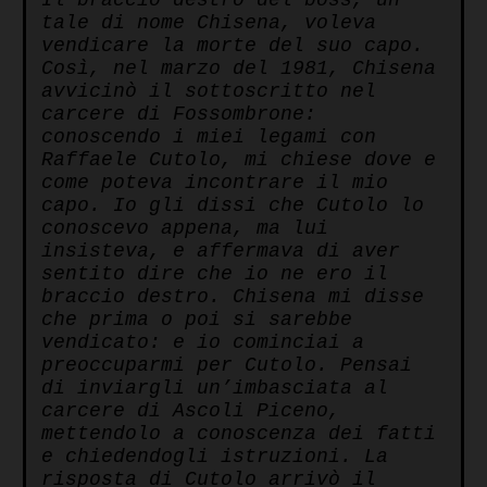
Il braccio destro del boss, un
tale di nome Chisena, voleva
vendicare la morte del suo capo.
Così, nel marzo del 1981, Chisena
avvicinò il sottoscritto nel
carcere di Fossombrone:
conoscendo i miei legami con
Raffaele Cutolo, mi chiese dove e
come poteva incontrare il mio
capo. Io gli dissi che Cutolo lo
conoscevo appena, ma lui
insisteva, e affermava di aver
sentito dire che io ne ero il
braccio destro. Chisena mi disse
che prima o poi si sarebbe
vendicato: e io cominciai a
preoccuparmi per Cutolo. Pensai
di inviargli un’imbasciata al
carcere di Ascoli Piceno,
mettendolo a conoscenza dei fatti
e chiedendogli istruzioni. La
risposta di Cutolo arrivò il