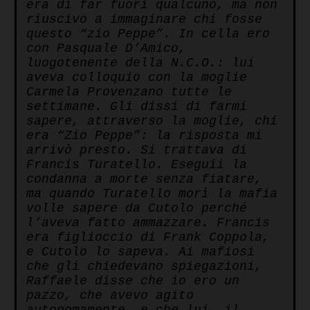
era di far fuori qualcuno, ma non
riuscivo a immaginare chi fosse
questo “zio Peppe”. In cella ero
con Pasquale D’Amico,
luogotenente della N.C.O.: lui
aveva colloquio con la moglie
Carmela Provenzano tutte le
settimane. Gli dissi di farmi
sapere,
attraverso la moglie, chi
era “Zio Peppe”: la risposta mi
arrivò presto. Si trattava di
Francis Turatello. Eseguii la
condanna a morte senza fiatare,
ma quando Turatello morì la mafia
volle sapere da Cutolo perché
l’aveva fatto ammazzare. Francis
era figlioccio di Frank Coppola,
e Cutolo lo sapeva. Ai mafiosi
che gli chiedevano spiegazioni,
Raffaele disse che io ero un
pazzo, che avevo agito