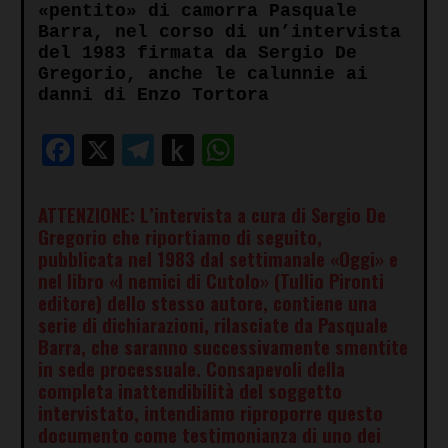
«pentito» di camorra Pasquale
Barra, nel corso di un’intervista
del 1983 firmata da Sergio De
Gregorio, anche le calunnie ai
danni di Enzo Tortora
Facebook
X
Telegram
Push
WhatsApp
to
Kindle
ATTENZIONE: L’intervista a cura di Sergio De
Gregorio che riportiamo di seguito,
pubblicata nel 1983 dal settimanale «Oggi» e
nel libro «I nemici di Cutolo» (Tullio Pironti
editore) dello stesso autore, contiene una
serie di dichiarazioni, rilasciate da Pasquale
Barra, che saranno successivamente smentite
in sede processuale. Consapevoli della
completa inattendibilità del soggetto
intervistato, intendiamo riproporre questo
documento come testimonianza di uno dei