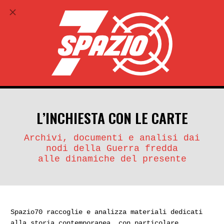
ABBONATI
search
account_circle
L’INCHIESTA CON LE CARTE
Archivi, documenti e analisi dai
nodi della Guerra fredda
alle dinamiche del presente
Spazio70 raccoglie e analizza materiali dedicati
alla storia contemporanea, con particolare