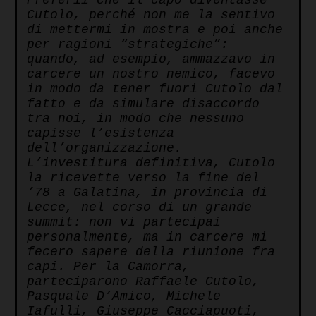
Preferii che il capo diventasse
Cutolo, perché non me la sentivo
di mettermi in mostra e poi anche
per ragioni “strategiche”:
quando, ad esempio, ammazzavo in
carcere un nostro nemico, facevo
in modo da tener fuori Cutolo dal
fatto e da simulare disaccordo
tra noi, in modo che nessuno
capisse l’esistenza
dell’organizzazione.
L’investitura definitiva, Cutolo
la ricevette verso la fine del
’78 a Galatina, in provincia di
Lecce, nel corso di un grande
summit: non vi partecipai
personalmente, ma in carcere mi
fecero sapere della riunione fra
capi. Per la Camorra,
parteciparono Raffaele Cutolo,
Pasquale D’Amico, Michele
Iafu
lli, Giuseppe Cacciapuoti,