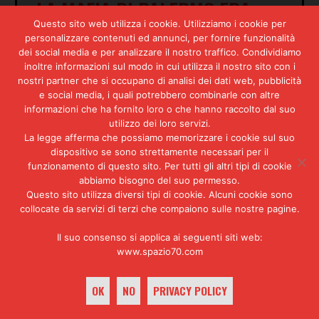
«LA MAFIA DI PALERMO ERA
Questo sito web utilizza i cookie. Utilizziamo i cookie per
ALLEATA DI TURATELLO»
personalizzare contenuti ed annunci, per fornire funzionalità
dei social media e per analizzare il nostro traffico. Condividiamo
Barra, veniamo subito al caso di
inoltre informazioni sul modo in cui utilizza il nostro sito con i
Enzo Tortora, il presentatore
nostri partner che si occupano di analisi dei dati web, pubblicità
e social media, i quali potrebbero combinarle con altre
televisivo, certamente il più
informazioni che ha fornito loro o che hanno raccolto dal suo
celebre dei suoi accusati.
utilizzo dei loro servizi.
Tortora è veramente affiliato
La legge afferma che possiamo memorizzare i cookie sul suo
alla N.C.O.?
dispositivo se sono strettamente necessari per il
Enzo Tortora è un camorrista,
funzionamento di questo sito. Per tutti gli altri tipi di cookie
affiliato alla N.C.O. Prima che
abbiamo bisogno del suo permesso.
Questo sito utilizza diversi tipi di cookie. Alcuni cookie sono
Tortora fosse collegato a noi, o
collocate da servizi di terzi che compaiono sulle nostre pagine.
meglio prima che si affiliasse
all’organizzazione, era in
Il suo consenso si applica ai seguenti siti web:
contatto con il boss Francis
www.spazio70.com
Turatello di Milano. Sto parlando
degli inizi del 1978: noi, a
quell’epoca, operavamo nel
OK
NO
PRIVACY POLICY
settore della droga attraverso un
camorrista di nome Giuseppe