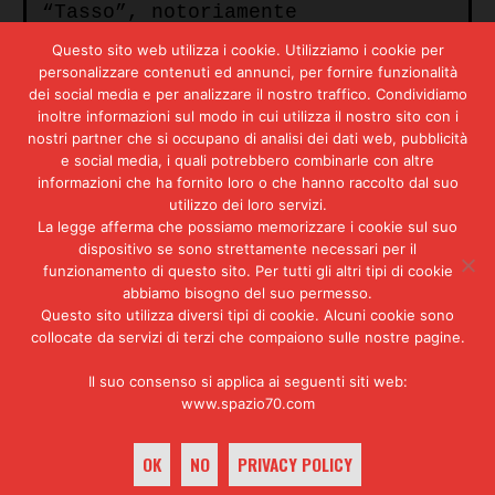
“Tasso”, notoriamente
appartenenti alla sinistra
Questo sito web utilizza i cookie. Utilizziamo i cookie per
extraparlamentare, prendendo
personalizzare contenuti ed annunci, per fornire funzionalità
spunto da un episodio
dei social media e per analizzare il nostro traffico. Condividiamo
verificatosi il giorno prima (la
inoltre informazioni sul modo in cui utilizza il nostro sito con i
lacerazione ad opera dello
nostri partner che si occupano di analisi dei dati web, pubblicità
studente Marco Lisi di un
e social media, i quali potrebbero combinarle con altre
manifesto affisso all’interno
informazioni che ha fornito loro o che hanno raccolto dal suo
della scuola) inscenò una
utilizzo dei loro servizi.
manifestazione di protesta
La legge afferma che possiamo memorizzare i cookie sul suo
formando un corteo ed irrompendo
dispositivo se sono strettamente necessari per il
nell’aula della quinta ginnasio,
funzionamento di questo sito. Per tutti gli altri tipi di cookie
sezione G, dove era in corso la
abbiamo bisogno del suo permesso.
prova scritta di greco.
Questo sito utilizza diversi tipi di cookie. Alcuni cookie sono
collocate da servizi di terzi che compaiono sulle nostre pagine.
Scopo della manifestazione,
sempre secondo l’accusa, era
Il suo consenso si applica ai seguenti siti web:
ottenere dal Lisi, definito
www.spazio70.com
“fascista”, una spiegazione in
ordine al suo atto provocatorio
.
OK
NO
PRIVACY POLICY
A questo scopo venne chiesto alla
professoressa Santangelo, che