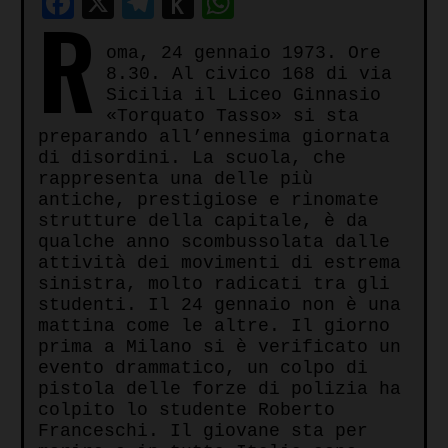
Facebook
X
Telegram
Push
WhatsApp
R
to
oma, 24 gennaio 1973. Ore
Kindle
8.30. Al civico 168 di via
Sicilia il Liceo Ginnasio
«Torquato Tasso» si sta
preparando all’ennesima giornata
di disordini. La scuola, che
rappresenta una delle più
antiche, prestigiose e rinomate
strutture della capitale, è da
qualche anno scombussolata dalle
attività dei movimenti di estrema
sinistra, molto radicati tra gli
studenti. Il 24 gennaio non è una
mattina come le altre. Il giorno
prima a Milano si è verificato un
evento drammatico, un colpo di
pistola delle forze di polizia ha
colpito lo studente Roberto
Franceschi. Il giovane sta per