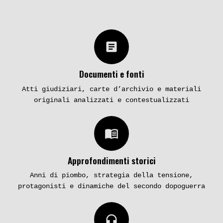
article
Documenti e fonti
Atti giudiziari, carte d’archivio e materiali
originali analizzati e contestualizzati
menu_book
Approfondimenti storici
Anni di piombo, strategia della tensione,
protagonisti e dinamiche del secondo dopoguerra
headphones