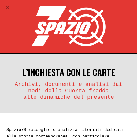
ABBONATI
search
account_circle
L’INCHIESTA CON LE CARTE
Archivi, documenti e analisi dai
nodi della Guerra fredda
alle dinamiche del presente
Spazio70 raccoglie e analizza materiali dedicati
alla storia contemporanea, con particolare