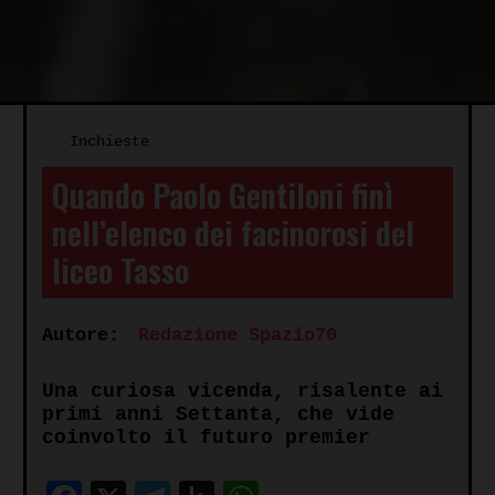
Inchieste
Quando Paolo Gentiloni finì
nell’elenco dei facinorosi del
liceo Tasso
Autore:
Redazione Spazio70
Una curiosa vicenda, risalente ai
primi anni Settanta, che vide
coinvolto il futuro premier