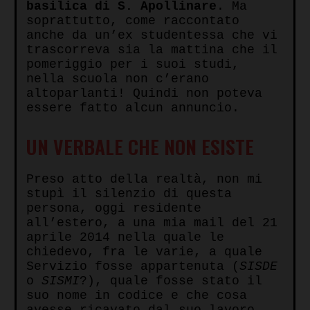
basilica di S. Apollinare
. Ma
soprattutto, come raccontato
anche da un’ex studentessa che vi
trascorreva sia la mattina che il
pomeriggio per i suoi studi,
nella scuola non c’erano
altoparlanti! Quindi non poteva
essere fatto alcun annuncio.
UN VERBALE CHE NON ESISTE
Preso atto della realtà, non mi
stupì il silenzio di questa
persona, oggi residente
all’estero, a una mia mail del 21
aprile 2014 nella quale le
chiedevo, fra le varie, a quale
Servizio fosse appartenuta (
SISDE
o
SISMI
?), quale fosse stato il
suo nome in codice e che cosa
avesse ricavato dal suo lavoro