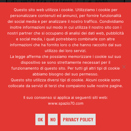
di un’altra allieva […] e andò
con […] questa […] a
Questo sito web utilizza i cookie. Utilizziamo i cookie per
verbalizzare, perché qualche
personalizzare contenuti ed annunci, per fornire funzionalità
giorno prima si presentarono a
dei social media e per analizzare il nostro traffico. Condividiamo
casa loro due persone che
inoltre informazioni sul modo in cui utilizza il nostro sito con i
chiesero informazioni
nostri partner che si occupano di analisi dei dati web, pubblicità
presentandosi come persone che
e social media, i quali potrebbero combinarle con altre
indagavano […] Loro andarono a
informazioni che ha fornito loro o che hanno raccolto dal suo
verbalizzare alla Digos il giorno
utilizzo dei loro servizi.
La legge afferma che possiamo memorizzare i cookie sul suo
dopo, raccontando questo fatto e
dispositivo se sono strettamente necessari per il
poi pure raccontando le cose che
funzionamento di questo sito. Per tutti gli altri tipi di cookie
sapeva di questa storia. Io ho
abbiamo bisogno del suo permesso.
trovato il verbale di una delle
Questo sito utilizza diversi tipi di cookie. Alcuni cookie sono
due persone, quella che ospitava
collocate da servizi di terzi che compaiono sulle nostre pagine.
questo ragazzo a casa, e che
dice: “Mi presento qua… insieme
Il suo consenso si applica ai seguenti siti web:
a…” dicendo nome e cognome di
www.spazio70.com
questa persona “per verbalizzare
determinate cose. ‘Ieri è
successo questo, questo e
OK
NO
PRIVACY POLICY
questo…’”. […] Lui aveva
raccontato quello che sapeva che