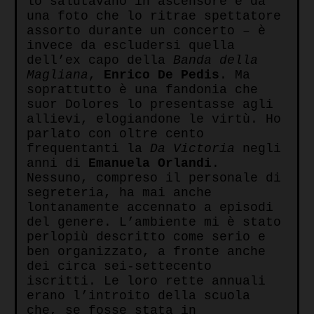
lo salutavano in ascensore e da
una foto che lo ritrae spettatore
assorto durante un concerto – è
invece da escludersi quella
dell’ex capo della
Banda della
Magliana
,
Enrico De Pedis
. Ma
soprattutto è una fandonia che
suor Dolores lo presentasse agli
allievi, elogiandone le virtù. Ho
parlato con oltre cento
frequentanti la
Da Victoria
negli
anni di
Emanuela Orlandi
.
Nessuno, compreso il personale di
segreteria, ha mai anche
lontanamente accennato a episodi
del genere. L’ambiente mi è stato
perlopiù descritto come serio e
ben organizzato, a fronte anche
dei circa sei-settecento
iscritti. Le loro rette annuali
erano l’introito della scuola
che, se fosse stata in