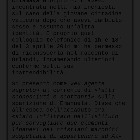
chiamava Giorgio M. L’avevo
incontrata nella mia inchiesta
sul caso della giovane cittadina
vaticana dopo che aveva cambiato
sesso e assunto un’altra
identità. E proprio quel
colloquio telefonico di 1h e 18’
del 3 aprile 2014 mi ha permesso
di riconoscerla nel racconto di
Orlandi, incamerando ulteriori
conferme sulla sua
inattendibilità.
Si presentò come
«ex agente
segreto»
al corrente di
«fatti
sconosciuti e scottanti»
sulla
sparizione di Emanuela. Disse che
all’epoca dell’accaduto era
«stato infiltrato nell’istituto
per sorvegliare due elementi
libanesi dei cristiani-maroniti
sospettati di appartenere ad Al-