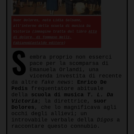
Suor Dolores, nata Lidia Salsano,
all’interno della scuola di musica Da
Victoria (immagine tratta dal libro
Atto
di dolore, di Tommaso Nelli,
S
Fabiano&Castaldo editore
)
embra proprio non esserci
pace per la scomparsa di
Emanuela Orlandi, una
vicenda investita di recente
da altre
fake news
:
Enrico De
Pedis
frequentatore abituale
della
scuola di musica
T. L. Da
Victoria
; la direttrice,
suor
Dolores
, che lo magnificava agli
occhi degli allievi; un
introvabile verbale della
Digos
a
raccontare questo connubio.