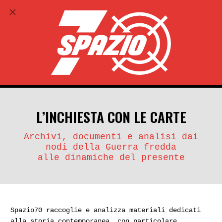
ABBONATI
search
account_circle
L’INCHIESTA CON LE CARTE
Archivi, documenti e analisi dai
nodi della Guerra fredda
alle dinamiche del presente
Spazio70 raccoglie e analizza materiali dedicati
alla storia contemporanea, con particolare