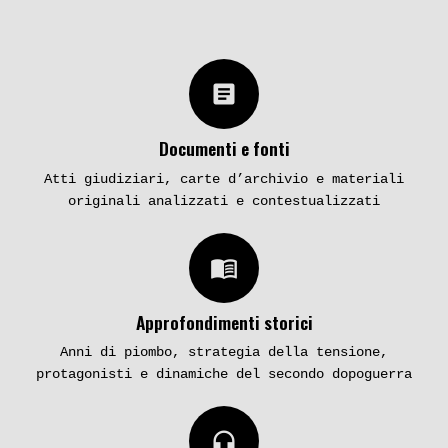
article
Documenti e fonti
Atti giudiziari, carte d’archivio e materiali
originali analizzati e contestualizzati
menu_book
Approfondimenti storici
Anni di piombo, strategia della tensione,
protagonisti e dinamiche del secondo dopoguerra
headphones