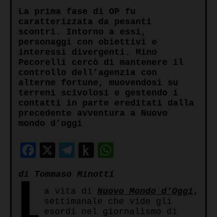
La prima fase di OP fu
caratterizzata da pesanti
scontri. Intorno a essi,
personaggi con obiettivi e
interessi divergenti. Mino
Pecorelli cercò di mantenere il
controllo dell’agenzia con
alterne fortune, muovendosi su
terreni scivolosi e gestendo i
contatti in parte ereditati dalla
precedente avventura a Nuovo
mondo d’oggi
Facebook
X
Telegram
Push
WhatsApp
to
L
di Tommaso Minotti
Kindle
a vita di
Nuovo Mondo d’Oggi
,
settimanale che vide gli
esordi nel giornalismo di