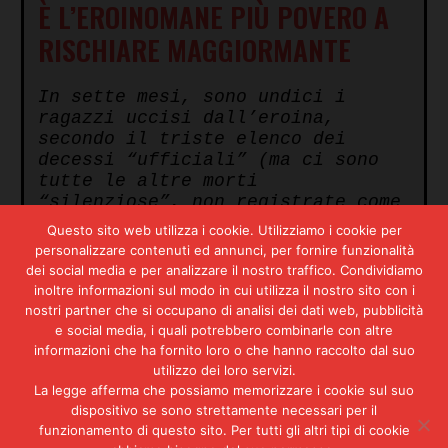
È L’EROINOMANE PIÙ POVERO A
RISCHIARE MAGGIORMANTE
In sette mesi, sono undici i
ragazzi uccisi dall’eroina,
secondo il triste elenco dei
decessi “ufficiali” (ma ci sono
tutte le altre morti
“silenziose”, non registrate come
tali). Undici dall’inizio
Questo sito web utilizza i cookie. Utilizziamo i cookie per
dell’anno: ma di questi, sette
personalizzare contenuti ed annunci, per fornire funzionalità
sono morti da giugno a oggi, e
dei social media e per analizzare il nostro traffico. Condividiamo
tre nelle ultime tre settimane.
inoltre informazioni sul modo in cui utilizza il nostro sito con i
C’è una brusca, tragica
nostri partner che si occupano di analisi dei dati web, pubblicità
accelerazione. E’ anche questa
e social media, i quali potrebbero combinarle con altre
una spia di quanto — e di come —
informazioni che ha fornito loro o che hanno raccolto dal suo
il mercato dell’eroina si stia
utilizzo dei loro servizi.
allargando in città, di quanti
La legge afferma che possiamo memorizzare i cookie sul suo
piccoli ghetti stia creando in
dispositivo se sono strettamente necessari per il
funzionamento di questo sito. Per tutti gli altri tipi di cookie
ogni quartiere. Investe e ferisce