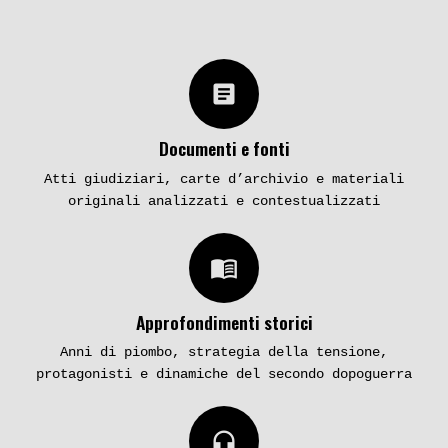
article
Documenti e fonti
Atti giudiziari, carte d’archivio e materiali
originali analizzati e contestualizzati
menu_book
Approfondimenti storici
Anni di piombo, strategia della tensione,
protagonisti e dinamiche del secondo dopoguerra
headphones