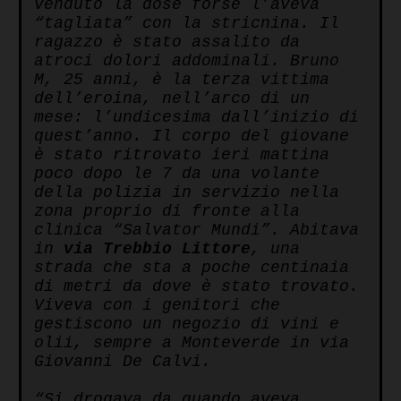
venduto la dose forse l’aveva
“tagliata” con la stricnina. Il
ragazzo è stato assalito da
atroci dolori addominali. Bruno
M, 25 anni, è la terza vittima
dell’eroina, nell’arco di un
mese: l’undicesima dall’inizio di
quest’anno. Il corpo del giovane
è stato ritrovato ieri mattina
poco dopo le 7 da una volante
della polizia in servizio nella
zona proprio di fronte alla
clinica “Salvator Mundi”.
Abitava
in
via Trebbio Littore
, una
strada che sta a poche centinaia
di metri da dove è stato trovato.
Viveva con i genitori che
gestiscono un negozio di vini e
olii, sempre a Monteverde in via
Giovanni De Calvi.
“Si drogava da quando aveva