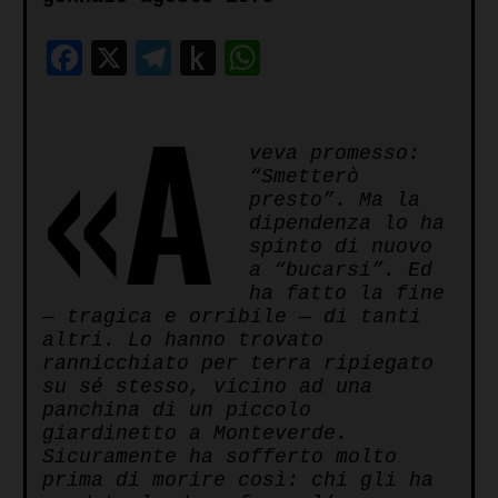
Facebook
X
Telegram
Push
WhatsApp
to
«A
Kindle
veva promesso:
“Smetterò
presto”. Ma la
dipendenza lo ha
spinto di nuovo
a “bucarsi”. Ed
ha fatto la fine
— tragica e orribile — di tanti
altri. Lo hanno trovato
rannicchiato per terra ripiegato
su sé stesso, vicino ad una
panchina di un piccolo
giardinetto a Monteverde.
Sicuramente ha sofferto molto
prima di morire così: chi gli ha