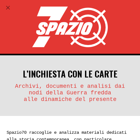
ABBONATI
search
account_circle
L’INCHIESTA CON LE CARTE
Archivi, documenti e analisi dai
nodi della Guerra fredda
alle dinamiche del presente
Spazio70 raccoglie e analizza materiali dedicati
alla storia contemporanea, con particolare