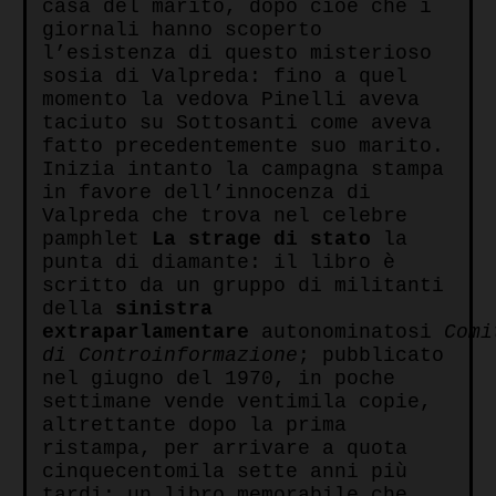
casa del marito, dopo cioè che i
giornali hanno scoperto
l’esistenza di questo misterioso
sosia di Valpreda: fino a quel
momento la vedova Pinelli aveva
taciuto su Sottosanti come aveva
fatto precedentemente suo marito.
Inizia intanto la campagna stampa
in favore dell’innocenza di
Valpreda che trova nel celebre
pamphlet
La strage di stato
la
punta di diamante: il libro è
scritto da un gruppo di militanti
della
sinistra
extraparlamentare
autonominatosi
Comi
di Controinformazione
; pubblicato
nel giugno del 1970, in poche
settimane vende ventimila copie,
altrettante dopo la prima
ristampa, per arrivare a quota
cinquecentomila sette anni più
tardi: un libro memorabile che