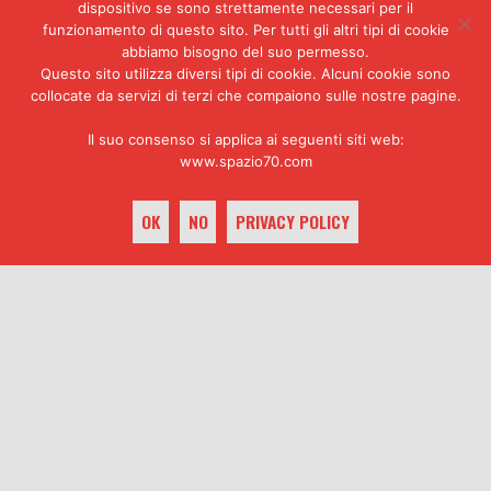
l’intossicazione provocata dai
dispositivo se sono strettamente necessari per il
servizi anche con i buoni uffici
funzionamento di questo sito. Per tutti gli altri tipi di cookie
di
Giovanni Ventura
, poi imputato
abbiamo bisogno del suo permesso.
Questo sito utilizza diversi tipi di cookie. Alcuni cookie sono
per la strage, un’intossicazione
collocate da servizi di terzi che compaiono sulle nostre pagine.
il cui odore acre era stato
invece fiutato da
Giangiacomo
Il suo consenso si applica ai seguenti siti web:
Feltrinelli
, tanto da fargli
www.spazio70.com
rifiutare la proposta di
pubblicazione.
OK
NO
PRIVACY POLICY
Se dovessimo riassumere in poche
parole quali sono stati gli
obiettivi verso i quali la
maggior parte delle tesi del
keyboard_arrow_up
libro si sono scagliate, questi
sono Junio Valerio Borghese,
fondatore del
Fronte Nazionale
e
Delle Chiaie, con il
presunto
grand commis
Federico
Umberto D’Amato
dell’
Ufficio
Affari Riservati del Viminale
,
«acerrimo» nemico del
SID
. È la