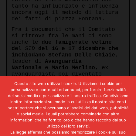
tanto ha influenzato e influenza
ancora oggi il metodo di lettura
dei fatti di piazza Fontana.
Fra i documenti che il Comitato
si ritrova fra le mani ci sono
anche le
due famigerate veline
del
SID
del 16 e 17 dicembre che
inchiodano Stefano Delle Chiaie
,
leader di
Avanguardia
Nazionale
e
Mario Merlino
, ex
avanguardista poi diventato
anarchico, alle loro
Questo sito web utilizza i cookie. Utilizziamo i cookie per
responsabilità di autori degli
personalizzare contenuti ed annunci, per fornire funzionalità
attentati avvenuti a Roma. Oggi
dei social media e per analizzare il nostro traffico. Condividiamo
sappiamo che la gran parte del
inoltre informazioni sul modo in cui utilizza il nostro sito con i
materiale presente nel libro è di
nostri partner che si occupano di analisi dei dati web, pubblicità
provenienza del
SID
: lo conferma
e social media, i quali potrebbero combinarle con altre
il suo
editore Giulio Savelli
il
informazioni che ha fornito loro o che hanno raccolto dal suo
quale, giurando sulla buona fede
utilizzo dei loro servizi.
di tutti, ammette
La legge afferma che possiamo memorizzare i cookie sul suo