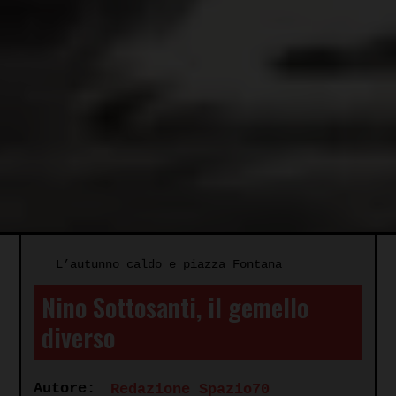
L’autunno caldo e piazza Fontana
Nino Sottosanti, il gemello
diverso
Autore:
Redazione Spazio70