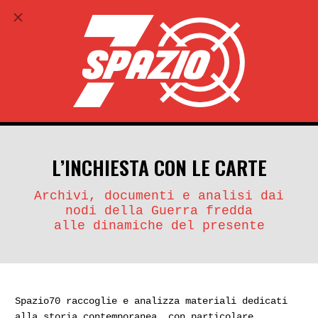
ABBONATI
search
account_circle
L’INCHIESTA CON LE CARTE
Archivi, documenti e analisi dai
nodi della Guerra fredda
alle dinamiche del presente
Spazio70 raccoglie e analizza materiali dedicati
alla storia contemporanea, con particolare