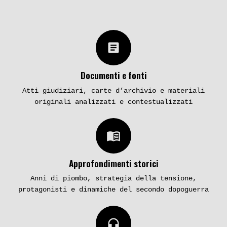
article
Documenti e fonti
Atti giudiziari, carte d’archivio e materiali
originali analizzati e contestualizzati
menu_book
Approfondimenti storici
Anni di piombo, strategia della tensione,
protagonisti e dinamiche del secondo dopoguerra
headphones