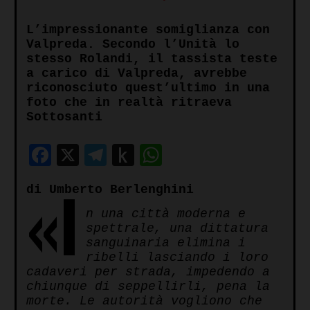
L’impressionante somiglianza con
Valpreda. Secondo l’Unità lo
stesso Rolandi, il tassista teste
a carico di Valpreda, avrebbe
riconosciuto quest’ultimo in una
foto che in realtà ritraeva
Sottosanti
Facebook
X
Telegram
Push
WhatsApp
to
«I
di Umberto Berlenghini
Kindle
n una città moderna e
spettrale, una dittatura
sanguinaria elimina i
ribelli lasciando i loro
cadaveri per strada, impedendo a
chiunque di seppellirli, pena la
morte. Le autorità vogliono che