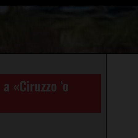
 a «Ciruzzo ‘o