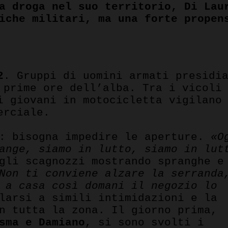
a droga nel suo territorio, Di Lau
iche militari, ma una forte propen
pp
2
. Gruppi di uomini armati presidi
prime ore dell’alba. Tra i vicoli 
i giovani in motocicletta vigilano
erciale.
i: bisogna impedire le aperture.
«O
ange, siamo in lutto, siamo in lut
gli scagnozzi mostrando spranghe e
Non ti conviene alzare la serranda
 a casa così domani il negozio lo
larsi a simili intimidazioni e la
n tutta la zona. Il giorno prima,
sma e Damiano
, si sono svolti i