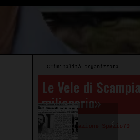
Criminalità organizzata
Le Vele di Scampia
milionario»
Autore:
Redazione Spazio70