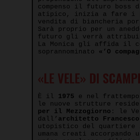
compenso il futuro boss d
atipico, inizia a fare i 
vendita di biancheria por
Sarà proprio per un anedd
futuro gli verrà attribu
La Monica gli affida il c
soprannominato
«’O compag
«LE VELE» DI SCAMP
È il
1975
e nel frattempo
le nuove strutture resid
per il Mezzogiorno
: le Ve
dall’
architetto Francesco
utopistico del quartiere 
umana creati accorpando u