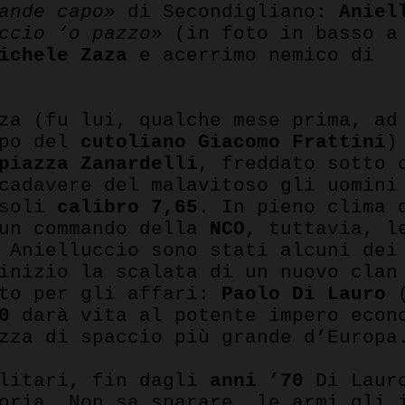
ande capo»
di Secondigliano:
Aniel
ccio ‘o pazzo»
(in foto in basso a
ichele Zaza
e acerrimo nemico di
za (fu lui, qualche mese prima, ad
rpo del
cutoliano Giacomo Frattini
)
piazza Zanardelli
, freddato sotto 
 cadavere del malavitoso gli uomin
ssoli
calibro 7,65
. In pieno clima 
 un commando della
NCO
, tuttavia, l
e Anielluccio sono stati alcuni de
inizio la scalata di un nuovo clan
uto per gli affari:
Paolo Di Lauro
(
90
darà vita al potente impero econ
zza di spaccio più grande d’Europa
ilitari, fin dagli
anni ’70
Di Lauro
oria. Non sa sparare, le armi gli 