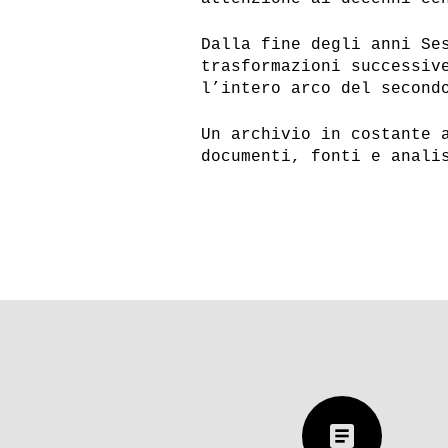
Dalla fine degli anni Se
trasformazioni successiv
l’intero arco del second
Un archivio in costante 
documenti, fonti e anali
article