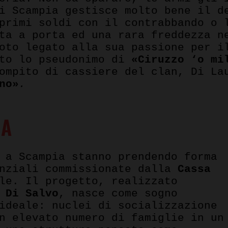
i Scampia gestisce molto bene il d
primi soldi con il contrabbando o 
ta a porta ed una rara freddezza n
oto legato alla sua passione per i
ito lo pseudonimo di
«Ciruzzo ‘o mi
ompito di cassiere del clan, Di La
no»
.
IA
 a Scampia stanno prendendo forma
enziali commissionate dalla
Cassa
le. Il progetto, realizzato
 Di Salvo
, nasce come sogno
ideale: nuclei di socializzazione
n elevato numero di famiglie in un