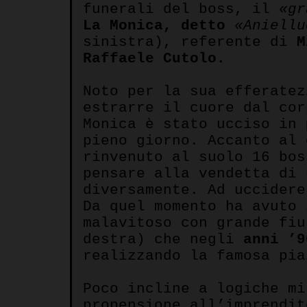
funerali del boss, il
«gr
La Monica, detto
«Aniellu
sinistra), referente di
M
Raffaele Cutolo.
Noto per la sua efferatez
estrarre il cuore dal co
Monica è stato ucciso in
pieno giorno. Accanto al
rinvenuto al suolo 16 bo
pensare alla vendetta di
diversamente. Ad uccider
Da quel momento ha avuto 
malavitoso con grande fi
destra) che negli
anni ’
realizzando la famosa pia
Poco incline a logiche m
propensione all’imprendit