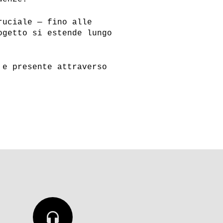
ruciale — fino alle
ogetto si estende lungo
 e presente attraverso
headphones