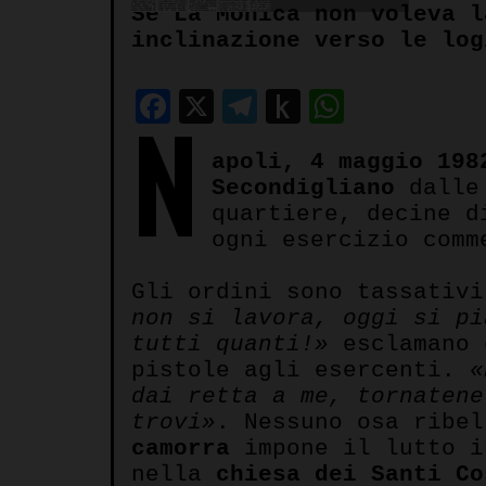
Se La Monica non voleva l
inclinazione verso le log
Facebook
X
Telegram
Push
WhatsA
N
to
apoli, 4 maggio 198
Kindle
Secondigliano
dalle 
quartiere, decine d
ogni esercizio comm
Gli ordini sono tassativ
non si lavora, oggi si pi
tutti quanti!»
esclamano 
pistole agli esercenti.
«
dai retta a me, tornatene
trovi»
. Nessuno osa ribel
camorra
impone il lutto i
nella
chiesa dei Santi Co