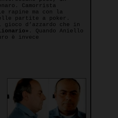
enaro. Camorrista
le rapine ma con la
elle partite a poker.
l gioco d’azzardo che in
lionario»
. Quando Aniello
uro è invece