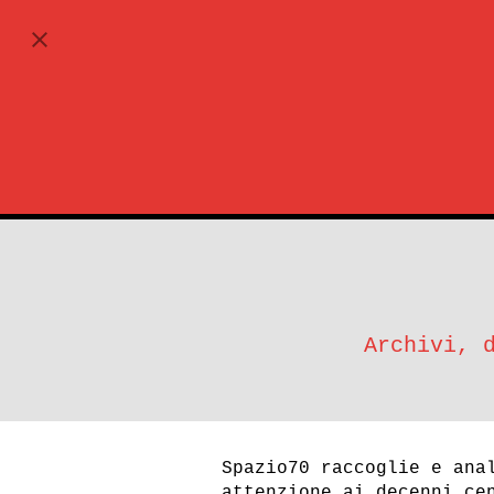
ABBONATI
Archivi, 
Spazio70 raccoglie e ana
attenzione ai decenni ce