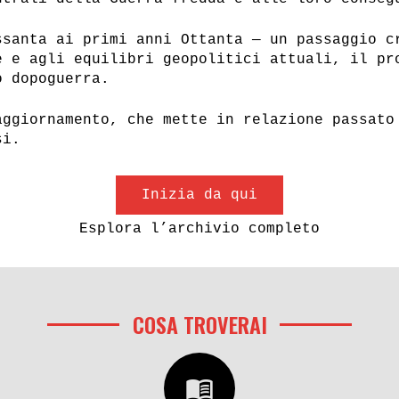
ssanta ai primi anni Ottanta — un passaggio c
e e agli equilibri geopolitici attuali, il pr
o dopoguerra.
aggiornamento, che mette in relazione passato
si.
Inizia da qui
Esplora l’archivio completo
COSA TROVERAI
menu_book