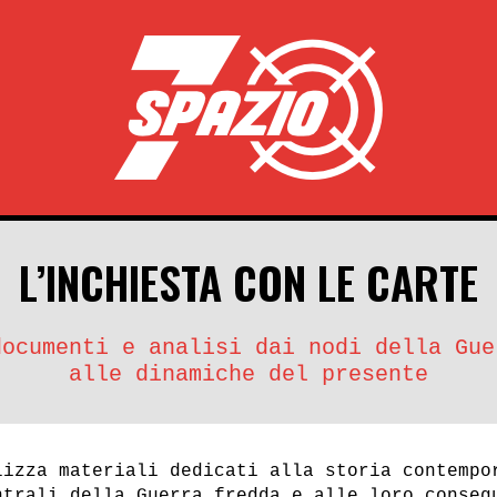
L’INCHIESTA CON LE CARTE
documenti e analisi dai nodi della Gue
alle dinamiche del presente
lizza materiali dedicati alla storia contempo
ntrali della Guerra fredda e alle loro conseg