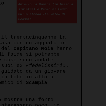
lo
Aniello La Monica (in basso a
sinistra) e Paolo Di Lauro.
Sullo sfondo «Le vele» di
Scampia
 il trentacinquenne La
casa con un agguato in
i del
capitano Moia
hanno
di faide si potrebbe
e cose sono andate
i suoi ex
«fedelissimi»
.
 guidato da un giovane
in foto in alto a
omico di
Scampia
.
 mostra una forte
interessano poco, in