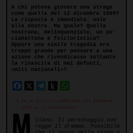
A chi poteva giovare una strage
come quella del 12 dicembre 1969?
La risposta è immediata: solo
alla destra. Ma quale? Quella
nostrana, delinquenziale, un po’
ciabattona e folcloristica?
Oppure una simile tragedia era
troppo grande per pensare a una
azione che rivendicasse soltanto
la rinascita di mai defunti,
«miti nazionali»?
Facebook
X
Telegram
Push
WhatsApp
to
Da un articolo pubblicato nel dicembre
Kindle
M
1969 su «L’Astrolabio»*
ilano. Il personaggio non
regge il dramma. Possibile
che il senso della cruda e