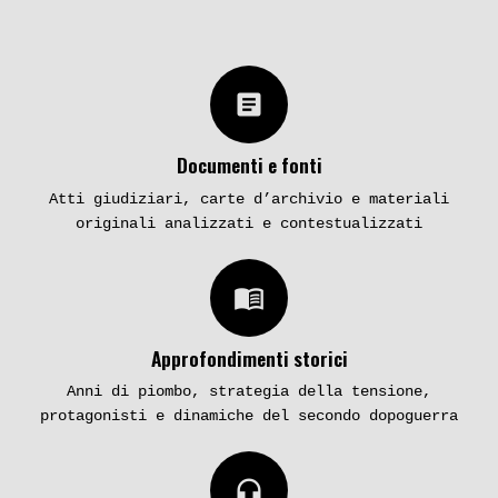
article
Documenti e fonti
Atti giudiziari, carte d’archivio e materiali
originali analizzati e contestualizzati
menu_book
Approfondimenti storici
Anni di piombo, strategia della tensione,
protagonisti e dinamiche del secondo dopoguerra
headphones