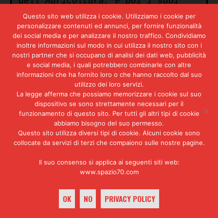
dell’Agricoltura, e poi i suoi
“appunti”, trovali in macchina.
Questo sito web utilizza i cookie. Utilizziamo i cookie per
Non è tutto chiaro? Tutto
personalizzare contenuti ed annunci, per fornire funzionalità
maledettamente chiaro, tanto
dei social media e per analizzare il nostro traffico. Condividiamo
chiaro da lasciare senza fiato.
inoltre informazioni sul modo in cui utilizza il nostro sito con i
Bisognava quindi riporre
nostri partner che si occupano di analisi dei dati web, pubblicità
sveltamente i “sottili discorsi”
e social media, i quali potrebbero combinarle con altre
dentro i cassetti, come
informazioni che ha fornito loro o che hanno raccolto dal suo
interpretazioni astruse,
utilizzo dei loro servizi.
impostate male e finite peggio.
La legge afferma che possiamo memorizzare i cookie sul suo
dispositivo se sono strettamente necessari per il
Ora, in tutta questa dolorosa e
funzionamento di questo sito. Per tutti gli altri tipi di cookie
umiliante vicenda si stagliano
abbiamo bisogno del suo permesso.
diversi livelli che vanno tenuti
Questo sito utilizza diversi tipi di cookie. Alcuni cookie sono
accuratamente distinti. Sia o non
collocate da servizi di terzi che compaiono sulle nostre pagine.
sia stata la pazzia del
Valpreda
a scatenare l’inferno di quel
Il suo consenso si applica ai seguenti siti web:
venerdì pomeriggio, il disegno di
www.spazio70.com
cui si parlava rimane intatto. A
chi giova, a chi ha giovato il
OK
NO
PRIVACY POLICY
terrore, lo sgomento e l’angoscia
sollevatisi da quel cumulo di