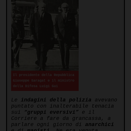
Il presidente della Repubblica
Giuseppe Saragat e il ministro
della Difesa Luigi Gui
Le
indagini della polizia
avevano
puntato con inalterabile tenacia
sui
“gruppi eversivi”
e il
Corriere a fare da grancassa, a
parlare ogni giorno di
anarchici
e di
maoisti
. Ne era venuta