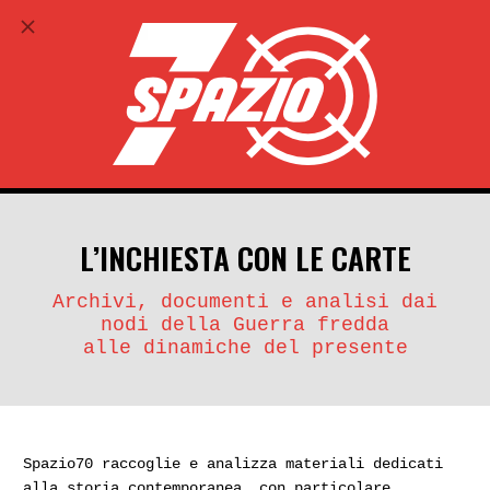
ABBONATI
search
account_circle
L’INCHIESTA CON LE CARTE
Archivi, documenti e analisi dai
nodi della Guerra fredda
alle dinamiche del presente
Spazio70 raccoglie e analizza materiali dedicati
alla storia contemporanea, con particolare