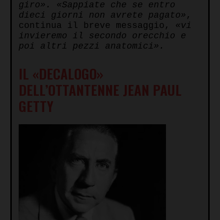
giro».
«Sappiate che se entro
dieci giorni non avrete pagato»
,
continua il breve messaggio,
«vi
invieremo il secondo orecchio e
poi altri pezzi anatomici».
IL «DECALOGO»
DELL’OTTANTENNE JEAN PAUL
GETTY