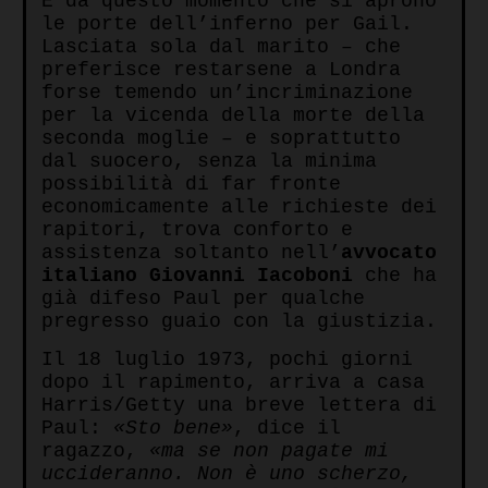
È da questo momento che si aprono
le porte dell’inferno per Gail.
Lasciata sola dal marito – che
preferisce restarsene a Londra
forse temendo un’incriminazione
per la vicenda della morte della
seconda moglie – e soprattutto
dal suocero, senza la minima
possibilità di far fronte
economicamente alle richieste dei
rapitori, trova conforto e
assistenza soltanto nell’
avvocato
italiano Giovanni Iacoboni
che ha
già difeso Paul per qualche
pregresso guaio con la giustizia.
Il 18 luglio 1973, pochi giorni
dopo il rapimento, arriva a casa
Harris/Getty una breve lettera di
Paul:
«Sto bene»
, dice il
ragazzo,
«ma se non pagate mi
uccideranno. Non è uno scherzo,