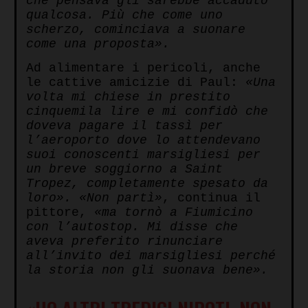
che pensava gli sarebbe accaduto
qualcosa. Più che come uno
scherzo, cominciava a suonare
come una proposta».
Ad alimentare i pericoli, anche
le cattive amicizie di Paul:
«Una
volta mi chiese in prestito
cinquemila lire e mi confidò che
doveva pagare il tassì per
l’aeroporto dove lo attendevano
suoi conoscenti marsigliesi per
un breve soggiorno a Saint
Tropez, completamente spesato da
loro».
«Non partì»
, continua il
pittore,
«ma tornò a Fiumicino
con l’autostop. Mi disse che
aveva preferito rinunciare
all’invito dei marsigliesi perché
la storia non gli suonava bene».