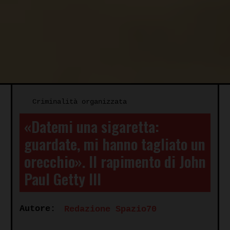
Criminalità organizzata
«Datemi una sigaretta:
guardate, mi hanno tagliato un
orecchio». Il rapimento di John
Paul Getty III
Autore:
Redazione Spazio70