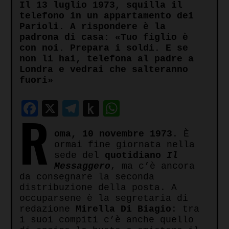
Il 13 luglio 1973, squilla il
telefono in un appartamento dei
Parioli. A rispondere è la
padrona di casa: «Tuo figlio è
con noi. Prepara i soldi. E se
non li hai, telefona al padre a
Londra e vedrai che salteranno
fuori»
Facebook
X
Telegram
Push
WhatsApp
R
to
oma, 10 novembre 1973
. È
Kindle
ormai fine giornata nella
sede del
quotidiano
Il
Messaggero
, ma c’è ancora
da consegnare la seconda
distribuzione della posta. A
occuparsene è la segretaria di
redazione
Mirella Di Biagio
: tra
i suoi compiti c’è anche quello