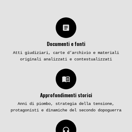
article
Documenti e fonti
Atti giudiziari, carte d’archivio e materiali
originali analizzati e contestualizzati
menu_book
Approfondimenti storici
Anni di piombo, strategia della tensione,
protagonisti e dinamiche del secondo dopoguerra
headphones