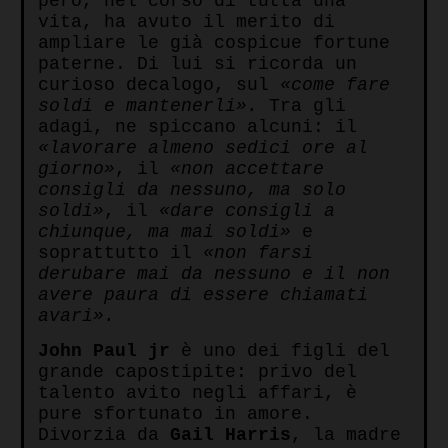
però, nel corso di tutta una
vita, ha avuto il merito di
ampliare le già cospicue fortune
paterne. Di lui si ricorda un
curioso decalogo, sul
«come fare
soldi e mantenerli».
Tra gli
adagi, ne spiccano alcuni: il
«lavorare almeno sedici ore al
giorno»
, il
«non accettare
consigli da nessuno, ma solo
soldi»
, il
«dare consigli a
chiunque, ma mai soldi»
e
soprattutto il
«non farsi
derubare mai da nessuno e il non
avere paura di essere chiamati
avari».
John Paul jr
è uno dei figli del
grande capostipite: privo del
talento avito negli affari, è
pure sfortunato in amore.
Divorzia da
Gail Harris
, la madre