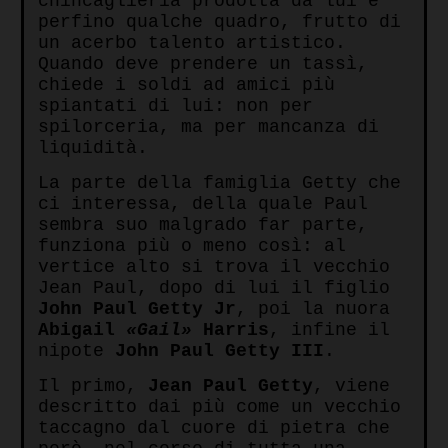
chincaglieria prodotta da lui e
perfino qualche quadro, frutto di
un acerbo talento artistico.
Quando deve prendere un tassì,
chiede i soldi ad amici più
spiantati di lui: non per
spilorceria, ma per mancanza di
liquidità.
La parte della famiglia Getty che
ci interessa, della quale Paul
sembra suo malgrado far parte,
funziona più o meno così: al
vertice alto si trova il vecchio
Jean Paul, dopo di lui il figlio
John Paul Getty Jr
, poi la nuora
Abigail
«Gail»
Harris
, infine il
nipote
John Paul Getty III
.
Il primo,
Jean Paul Getty
, viene
descritto dai più come un vecchio
taccagno dal cuore di pietra che