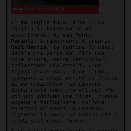
Abigail Harris col figlio
Il
13 luglio 1973
, alle 15,15,
squilla il telefono in un
appartamento di
via Monte
Parioli
. A rispondere è proprio
Gail Harris
, la padrona di casa:
dall’altra parte del filo una
voce sicura, senza particolari
inflessioni dialettali.
«Tuo
figlio è con noi»
, dice l’uomo,
«prepara i soldi perché si tratta
di un rapimento»
. La giovane
donna resta come tramortita:
«Ma
noi non abbiamo una lira»
, riesce
appena a farfugliare.
«Allora
telefona al padre, a Londra»
,
riprende la voce,
«e vedrai che i
soldi salteranno fuori»
.