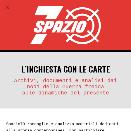
ABBONATI
search
account_circle
L’INCHIESTA CON LE CARTE
Archivi, documenti e analisi dai
nodi della Guerra fredda
alle dinamiche del presente
Spazio70 raccoglie e analizza materiali dedicati
alla storia contemporanea, con particolare