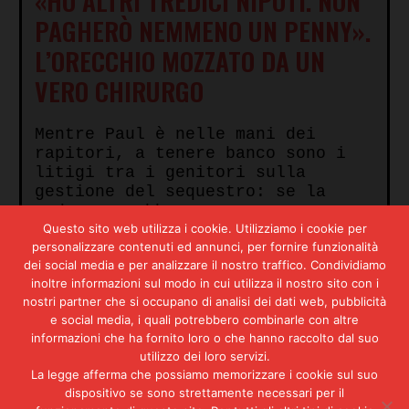
«HO ALTRI TREDICI NIPOTI. NON
PAGHERÒ NEMMENO UN PENNY».
L’ORECCHIO MOZZATO DA UN
VERO CHIRURGO
Mentre Paul è nelle mani dei
rapitori, a tenere banco sono i
litigi tra i genitori sulla
gestione del sequestro: se la
madre vorrebbe pagare
semplicemente il riscatto, il
Questo sito web utilizza i cookie. Utilizziamo i cookie per
personalizzare contenuti ed annunci, per fornire funzionalità
padre è invece intenzionato a
dei social media e per analizzare il nostro traffico. Condividiamo
supportare la polizia nella
inoltre informazioni sul modo in cui utilizza il nostro sito con i
ricerca del figlio attraverso lo
nostri partner che si occupano di analisi dei dati web, pubblicità
stanziamento di un milione di
e social media, i quali potrebbero combinarle con altre
dollari a beneficio di chiunque
informazioni che ha fornito loro o che hanno raccolto dal suo
fornisca informazioni utili. In
utilizzo dei loro servizi.
tutto questo, sullo sfondo, si
La legge afferma che possiamo memorizzare i cookie sul suo
staglia la figura del ricchissimo
dispositivo se sono strettamente necessari per il
nonno che per mesi non fa altro