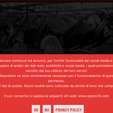
e Operazione
Raf, Eta, Ira 
Condor
lizzare contenuti ed annunci, per fornire funzionalità dei social media e 
ccupano di analisi dei dati web, pubblicità e social media, i quali potreb
raccolto dal suo utilizzo dei loro servizi.
positivo se sono strettamente necessari per il funzionamento di questo s
permesso.
l’ammiraglio Luis
Bob Cox, il gi
si tipi di cookie. Alcuni cookie sono collocate da servizi di terzi che com
co
nudo la dittat
Il suo consenso si applica ai seguenti siti web: www.spazio70.com
argentini)
OK
NO
PRIVACY POLICY