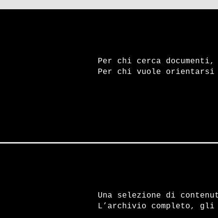
Raf, Eta, Ira e Operazione Co
Per chi cerca documenti,
Per chi vuole orientarsi
Alejandro Lanusse 
Autore:
Michele Riccardi Dal
Figura centrale e controv
presidente de facto e pro
racconta il confine fragi
terrorismo di Stato
Una selezione di contenu
L’archivio completo, gli