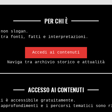
PER CHI È
ndor
 non slogan.
 tra fonti, fatti e interpretazioni.
e l’Argentina prima di Vide
Accedi ai contenuti
Naviga tra archivio storico e attualità
 Soglio
ersa dell’Argentina prima di Videl
motore di una transizione controll
ACCESSO AI CONTENUTI
le tra autoritarismo militare, leg
ti è accessibile gratuitamente.
 approfondimenti e i percorsi tematici sono r