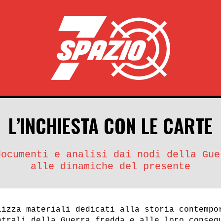
L’INCHIESTA CON LE CARTE
documenti e analisi dai nodi della Gue
alle dinamiche del presente
lizza materiali dedicati alla storia contempo
ntrali della Guerra fredda e alle loro conseg