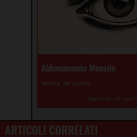
Abbonamento Mensile
Durata 30 giorni
Aggiungi al carr
ARTICOLI CORRELATI