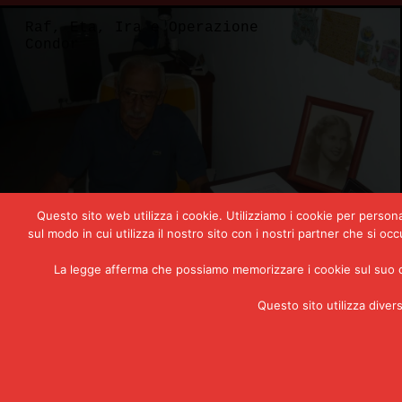
e Operazione
Raf, Eta, Ira 
Condor
Questo sito web utilizza i cookie. Utilizziamo i cookie per persona
sul modo in cui utilizza il nostro sito con i nostri partner che si o
La legge afferma che possiamo memorizzare i cookie sul suo dis
assare venti ore da solo
L’attentato al
Questo sito utilizza diver
n Videla, il “demone
Carrero Blan