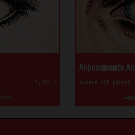
Abbonamento An
4,00
€
Durata 365 giorni
ello
Agg