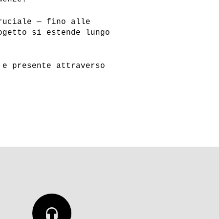
ruciale — fino alle
ogetto si estende lungo
 e presente attraverso
headphones