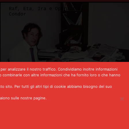
e Operazione
Raf, Eta, Ira
Condor
per analizzare il nostro traffico. Condividiamo inoltre informazioni
bero combinarle con altre informazioni che ha fornito loro o che hanno
ito. Per tutti gli altri tipi di cookie abbiamo bisogno del suo
ornalista che mise a
1970, fuga da
paiono sulle nostre pagine.
ura argentina (e gli
della RAF