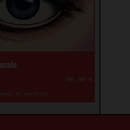
nuale
30,00
€
iungi al carrello