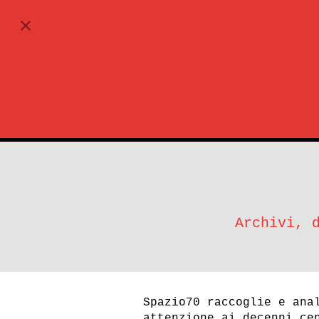
ABBONATI
Archivi, 
Spazio70 raccoglie e ana
attenzione ai decenni ce