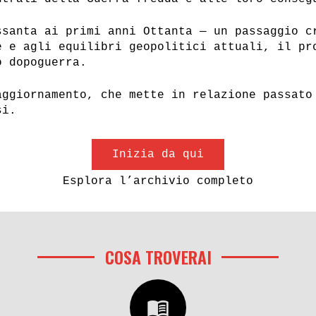
ssanta ai primi anni Ottanta — un passaggio c
e e agli equilibri geopolitici attuali, il pr
o dopoguerra.
aggiornamento, che mette in relazione passato
si.
Inizia da qui
Esplora l’archivio completo
COSA TROVERAI
menu_book