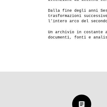
Dalla fine degli anni Se
trasformazioni successiv
l’intero arco del second
Un archivio in costante 
documenti, fonti e anali
article